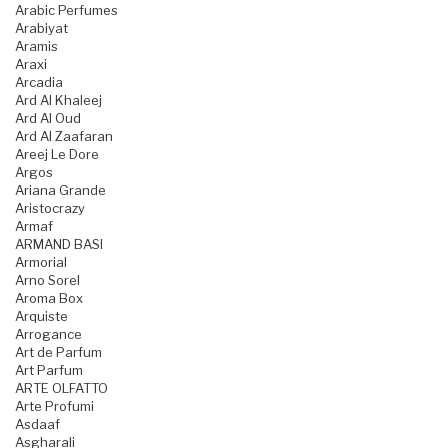
Arabic Perfumes
Arabiyat
Aramis
Araxi
Arcadia
Ard Al Khaleej
Ard Al Oud
Ard Al Zaafaran
Areej Le Dore
Argos
Ariana Grande
Aristocrazy
Armaf
ARMAND BASI
Armorial
Arno Sorel
Aroma Box
Arquiste
Arrogance
Art de Parfum
Art Parfum
ARTE OLFATTO
Arte Profumi
Asdaaf
Asgharali