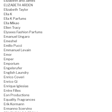
Elizabeth and James
ELIZABETH ARDEN
Elizabeth Taylor
Ella K
Ella K Parfums
Ella Mikao
Ellen Tracy
Elysees Fashion Parfums
Emanuel Ungaro
Emeshel
Emilio Pucci
Emmanuel Levain
Emor
Emper
Emporium
Engelsrufer
English Laundry
Enrico Coveri
Enrico Gi
Enrique Iglesias
Entre Filles
Eon Productions
Equality. Fragrances
Erik Kormann
Ermanno Scervino