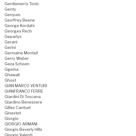
Gentlemen's Tonic
Genty
Genyum
Geoffrey Beene
George Kordahi
Georges Rech
Geparlys
Gerani
Gerini
Germaine Monteil
Gerry Weber
Geza Schoen
Ggema
Ghawali
Ghost
GIAN MARCO VENTURI
GIANFRANCO FERRE
Giardini Di Toscana
Giardino Benessere
Gilles Cantuel
Ginestet
Giorgio
GIORGIO ARMANI
Giorgio Beverly Hills
Giorgio Valenti