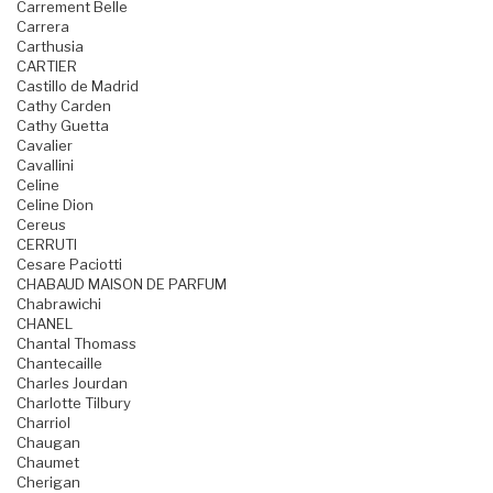
Carrement Belle
Carrera
Carthusia
CARTIER
Castillo de Madrid
Cathy Carden
Cathy Guetta
Cavalier
Cavallini
Celine
Celine Dion
Cereus
CERRUTI
Cesare Paciotti
CHABAUD MAISON DE PARFUM
Chabrawichi
CHANEL
Chantal Thomass
Chantecaille
Charles Jourdan
Charlotte Tilbury
Charriol
Chaugan
Chaumet
Cherigan