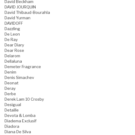
David Beckham
DAVID JOURQUIN
David Thibaud-Bourahla
David Yurman
DAVIDOFF
Dazzling
De Leon
De Ray
Dear Diary
Dear Rose
Delarom
Dellaluna
Demeter Fragrance
Denim
Denis Simachev
Deonat
Deray
Derbe
Derek Lam 10 Crosby
Desigual
Detaille
Devota & Lomba
Diadema Exclusif
Diadora
Diana De Silva