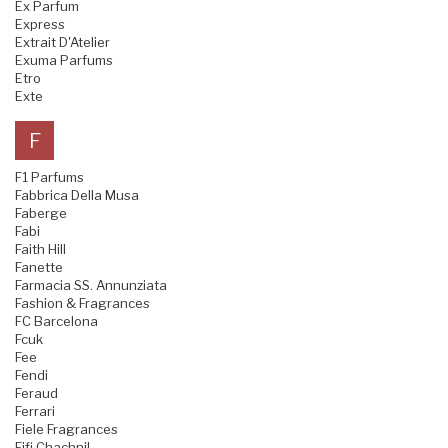
Ex Parfum
Express
Extrait D'Atelier
Exuma Parfums
Etro
Exte
F
F1 Parfums
Fabbrica Della Musa
Faberge
Fabi
Faith Hill
Fanette
Farmacia SS. Annunziata
Fashion & Fragrances
FC Barcelona
Fcuk
Fee
Fendi
Feraud
Ferrari
Fiele Fragrances
Fifi Chachnil