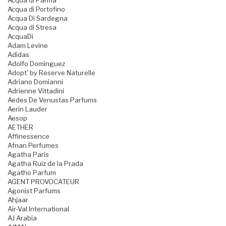
Acqua di Parma
Acqua di Portofino
Acqua Di Sardegna
Acqua di Stresa
AcquaDi
Adam Levine
Adidas
Adolfo Dominguez
Adopt' by Reserve Naturelle
Adriano Domianni
Adrienne Vittadini
Aedes De Venustas Parfums
Aerin Lauder
Aesop
AETHER
Affinessence
Afnan Perfumes
Agatha Paris
Agatha Ruiz de la Prada
Agatho Parfum
AGENT PROVOCATEUR
Agonist Parfums
Ahjaar
Air-Val International
AJ Arabia