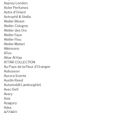
Asprey London
Aster Perfumes
Astre d'Orient
Astrophil & Stella
Atelier Bloem
Atelier Cologne
Atelier des Ors
Atelier Faye
Atelier Flou
Atelier Materi
Atkinsons
ATon
Attar Al Has
ATTAR COLLECTION
Au Pays de la Fleur d'Oranger
Aubusson
Aurora Scents
Austin Reed
Automobili Lamborghini
Avec Defi
Avery
Axis
Azagury
Azka
AZZARO