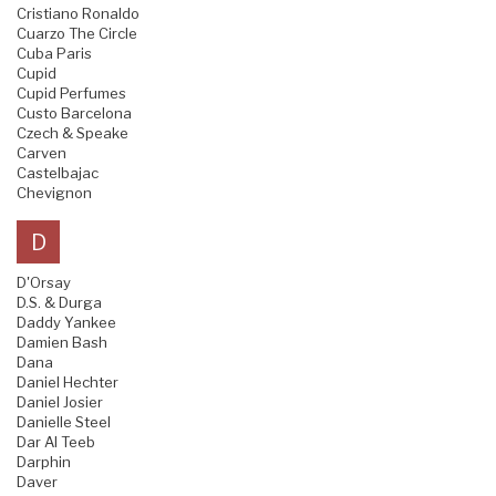
Cristiano Ronaldo
Cuarzo The Circle
Cuba Paris
Cupid
Cupid Perfumes
Custo Barcelona
Czech & Speake
Carven
Castelbajac
Chevignon
D
D'Orsay
D.S. & Durga
Daddy Yankee
Damien Bash
Dana
Daniel Hechter
Daniel Josier
Danielle Steel
Dar Al Teeb
Darphin
Daver