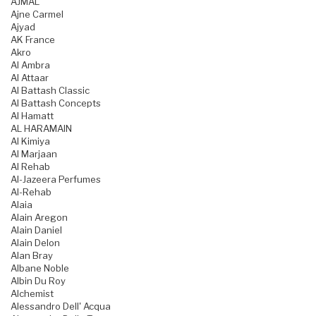
AJMAL
Ajne Carmel
Ajyad
AK France
Akro
Al Ambra
Al Attaar
Al Battash Classic
Al Battash Concepts
Al Hamatt
AL HARAMAIN
Al Kimiya
Al Marjaan
Al Rehab
Al-Jazeera Perfumes
Al-Rehab
Alaia
Alain Aregon
Alain Daniel
Alain Delon
Alan Bray
Albane Noble
Albin Du Roy
Alchemist
Alessandro Dell' Acqua