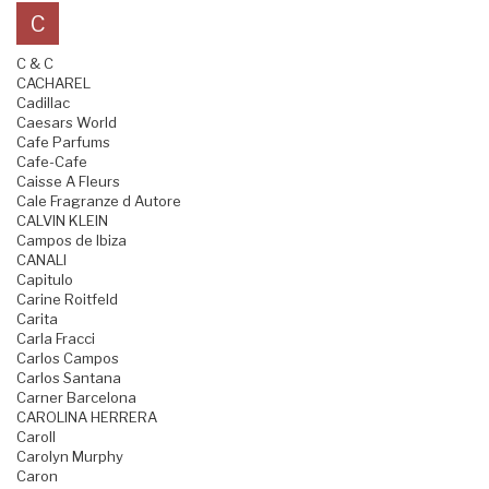
C
C & C
CACHAREL
Cadillac
Caesars World
Cafe Parfums
Cafe-Cafe
Caisse A Fleurs
Cale Fragranze d Autore
CALVIN KLEIN
Campos de Ibiza
CANALI
Capitulo
Carine Roitfeld
Carita
Carla Fracci
Carlos Campos
Carlos Santana
Carner Barcelona
CAROLINA HERRERA
Caroll
Carolyn Murphy
Caron