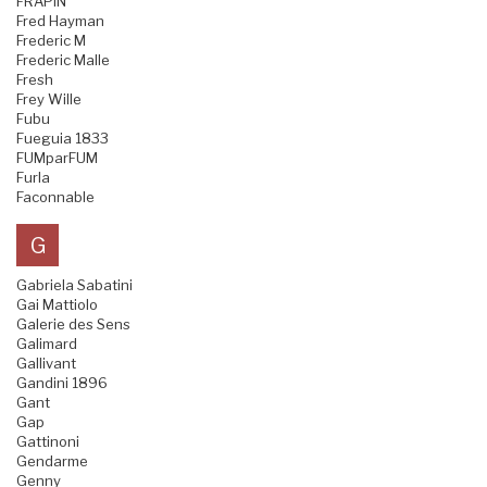
FRAPIN
Fred Hayman
Frederic M
Frederic Malle
Fresh
Frey Wille
Fubu
Fueguia 1833
FUMparFUM
Furla
Faconnable
G
Gabriela Sabatini
Gai Mattiolo
Galerie des Sens
Galimard
Gallivant
Gandini 1896
Gant
Gap
Gattinoni
Gendarme
Genny