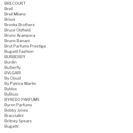
BRECOURT
Breil
Breil Milano
Brioni
Brooks Brothers
Bruce Oldfield
Bruno Acampora
Bruno Banani
Brut Parfums Prestige
Bugatti Fashion
BURBERRY
Burdin
Butterfly
BVLGARI
By Cloud
By Patrice Martin
Byblos
ByBozo
BYREDO PARFUMS
Byron Parfums
Bobby Jones
Braccialini
Britney Spears
Bugatti