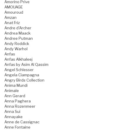
Amorino Prive
AMOUAGE
Amouroud
Amzan
Anat Friz
Andre d'Archer
Andrea Maack
Andree Putman
Andy Roddick
Andy Warhol
Anfas
Anfas Alkhaleej
Anfas by Asim Al Qassim
Angel Schlesser
Angela Ciampagna
Angry Birds Collection
Anima Mundi
Animale
Ann Gerard
Anna Paghera
Anna Rozenmeer
Anna Sui
Annayake
Anne de Cassignac
Anne Fontaine