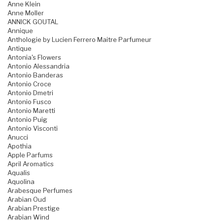
Anne Klein
Anne Moller
ANNICK GOUTAL
Annique
Anthologie by Lucien Ferrero Maitre Parfumeur
Antique
Antonia's Flowers
Antonio Alessandria
Antonio Banderas
Antonio Croce
Antonio Dmetri
Antonio Fusco
Antonio Maretti
Antonio Puig
Antonio Visconti
Anucci
Apothia
Apple Parfums
April Aromatics
Aqualis
Aquolina
Arabesque Perfumes
Arabian Oud
Arabian Prestige
Arabian Wind