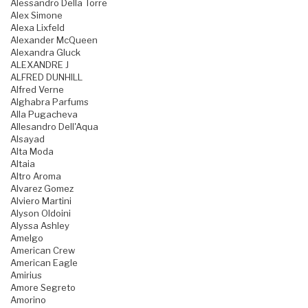
Alessandro Della Torre
Alex Simone
Alexa Lixfeld
Alexander McQueen
Alexandra Gluck
ALEXANDRE J
ALFRED DUNHILL
Alfred Verne
Alghabra Parfums
Alla Pugacheva
Allesandro Dell'Aqua
Alsayad
Alta Moda
Altaia
Altro Aroma
Alvarez Gomez
Alviero Martini
Alyson Oldoini
Alyssa Ashley
Amelgo
American Crew
American Eagle
Amirius
Amore Segreto
Amorino