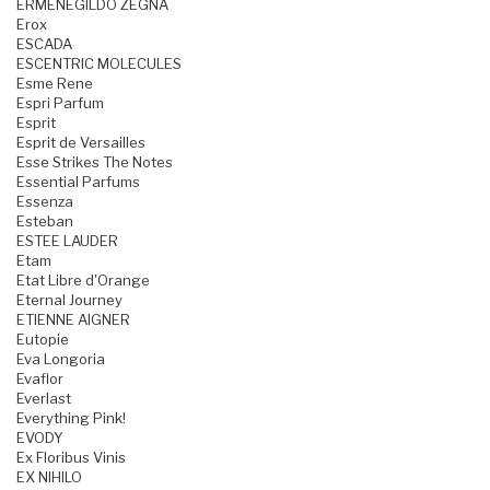
ERMENEGILDO ZEGNA
Erox
ESCADA
ESCENTRIC MOLECULES
Esme Rene
Espri Parfum
Esprit
Esprit de Versailles
Esse Strikes The Notes
Essential Parfums
Essenza
Esteban
ESTEE LAUDER
Etam
Etat Libre d'Orange
Eternal Journey
ETIENNE AIGNER
Eutopie
Eva Longoria
Evaflor
Everlast
Everything Pink!
EVODY
Ex Floribus Vinis
EX NIHILO