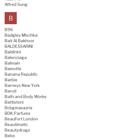
Alfred Sung
B
B96
Badgley Mischka
Bait Al Bakhoor
BALDESSARINI
Baldinini
Balenciaga
Balmain
Bamotte
Banana Republic
Barbie
Barneys New York
Baruti
Bath and Body Works
Battistoni
Bcbgmaxazria
BDK Parfums
BeauFort London
Beautimatic
Beautydrugs
Bebe