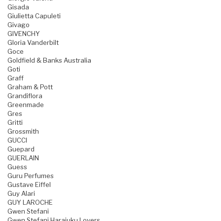
Gisada
Giulietta Capuleti
Givago
GIVENCHY
Gloria Vanderbilt
Goce
Goldfield & Banks Australia
Goti
Graff
Graham & Pott
Grandiflora
Greenmade
Gres
Gritti
Grossmith
GUCCI
Guepard
GUERLAIN
Guess
Guru Perfumes
Gustave Eiffel
Guy Alari
GUY LAROCHE
Gwen Stefani
Gwen Stefani Harajuku Lovers