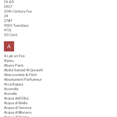
19-69
1907
20th Century Fox
24
2787
4160 Tuesdays
4711
50 Cent
A
A Lab on Fire
A'pieu
Abaco Paris
Abdul Samad Al Qurashi
Abercrombie & Fitch
Absolument Parfumeur
Acca Kappa
Accendis
Acorelle
Acqua dell Elba
Acqua di Biella
Acqua di Genova
Acqua di Monaco