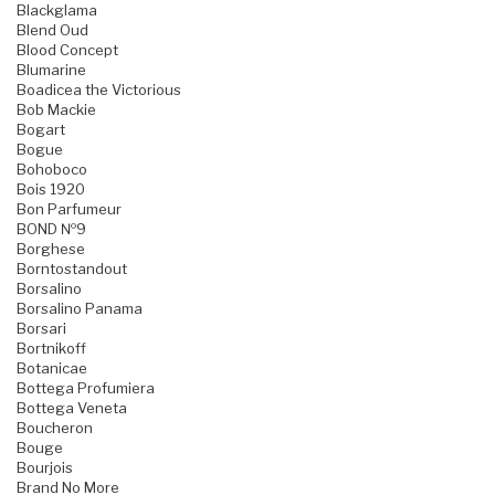
Blackglama
Blend Oud
Blood Concept
Blumarine
Boadicea the Victorious
Bob Mackie
Bogart
Bogue
Bohoboco
Bois 1920
Bon Parfumeur
BOND №9
Borghese
Borntostandout
Borsalino
Borsalino Panama
Borsari
Bortnikoff
Botanicae
Bottega Profumiera
Bottega Veneta
Boucheron
Bouge
Bourjois
Brand No More