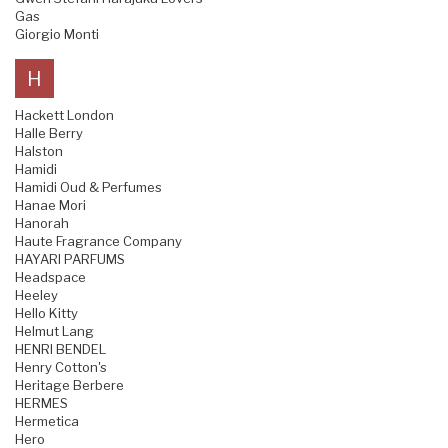
Gas
Giorgio Monti
H
Hackett London
Halle Berry
Halston
Hamidi
Hamidi Oud & Perfumes
Hanae Mori
Hanorah
Haute Fragrance Company
HAYARI PARFUMS
Headspace
Heeley
Hello Kitty
Helmut Lang
HENRI BENDEL
Henry Cotton's
Heritage Berbere
HERMES
Hermetica
Hero