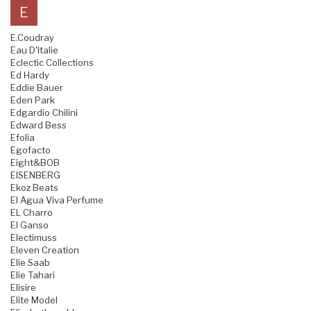
E
E.Coudray
Eau D'Italie
Eclectic Collections
Ed Hardy
Eddie Bauer
Eden Park
Edgardio Chilini
Edward Bess
Efolia
Egofacto
Eight&BOB
EISENBERG
Ekoz Beats
El Agua Viva Perfume
EL Charro
El Ganso
Electimuss
Eleven Creation
Elie Saab
Elie Tahari
Elisire
Elite Model