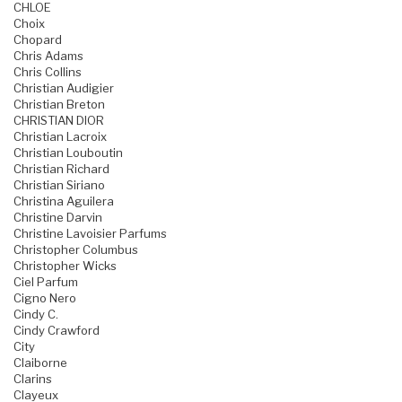
CHLOE
Choix
Chopard
Chris Adams
Chris Collins
Christian Audigier
Christian Breton
CHRISTIAN DIOR
Christian Lacroix
Christian Louboutin
Christian Richard
Christian Siriano
Christina Aguilera
Christine Darvin
Christine Lavoisier Parfums
Christopher Columbus
Christopher Wicks
Ciel Parfum
Cigno Nero
Cindy C.
Cindy Crawford
City
Claiborne
Clarins
Clayeux