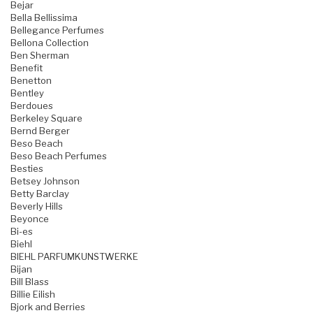
Bejar
Bella Bellissima
Bellegance Perfumes
Bellona Collection
Ben Sherman
Benefit
Benetton
Bentley
Berdoues
Berkeley Square
Bernd Berger
Beso Beach
Beso Beach Perfumes
Besties
Betsey Johnson
Betty Barclay
Beverly Hills
Beyonce
Bi-es
Biehl
BIEHL PARFUMKUNSTWERKE
Bijan
Bill Blass
Billie Eilish
Bjork and Berries