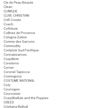
Cle de Peau Beaute
Clean
CLINIQUE
CLIVE CHRISTIAN
CnR Create
Coach
Cofinluxe
Collines de Provence
Cologne-Zation
Comme des Garcons
Commodity
Comptoir Sud Pacifique
Connaissances
Coquillete
Coreterno
Corner
Coronel Tapiocca
Cosmogony
COSTUME NATIONAL
Coty
Courreges
Courvoisier
Crazylibellule and the Poppies
CREED
Cristiana Bellodi