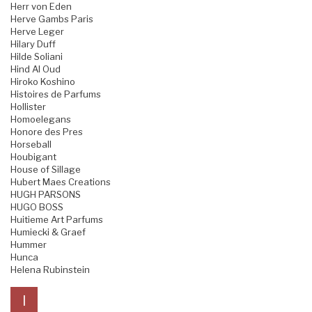
Herr von Eden
Herve Gambs Paris
Herve Leger
Hilary Duff
Hilde Soliani
Hind Al Oud
Hiroko Koshino
Histoires de Parfums
Hollister
Homoelegans
Honore des Pres
Horseball
Houbigant
House of Sillage
Hubert Maes Creations
HUGH PARSONS
HUGO BOSS
Huitieme Art Parfums
Humiecki & Graef
Hummer
Hunca
Helena Rubinstein
I