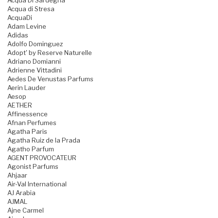
Acqua Di Sardegna
Acqua di Stresa
AcquaDi
Adam Levine
Adidas
Adolfo Dominguez
Adopt' by Reserve Naturelle
Adriano Domianni
Adrienne Vittadini
Aedes De Venustas Parfums
Aerin Lauder
Aesop
AETHER
Affinessence
Afnan Perfumes
Agatha Paris
Agatha Ruiz de la Prada
Agatho Parfum
AGENT PROVOCATEUR
Agonist Parfums
Ahjaar
Air-Val International
AJ Arabia
AJMAL
Ajne Carmel