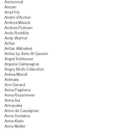
Amouroud
Amzan
Anat Friz
Andre d'Archer
Andrea Maack
Andree Putman
Andy Roddick
Andy Warhol
Anfas
Anfas Alkhaleej
Anfas by Asim Al Qassim
Angel Schlesser
Angela Ciampagna
Angry Birds Collection
Anima Mundi
Animale
Ann Gerard
Anna Paghera
Anna Rozenmeer
Anna Sui
Annayake
Anne de Cassignac
Anne Fontaine
Anne Klein
Anne Moller