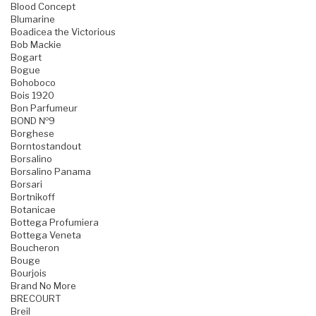
Blood Concept
Blumarine
Boadicea the Victorious
Bob Mackie
Bogart
Bogue
Bohoboco
Bois 1920
Bon Parfumeur
BOND №9
Borghese
Borntostandout
Borsalino
Borsalino Panama
Borsari
Bortnikoff
Botanicae
Bottega Profumiera
Bottega Veneta
Boucheron
Bouge
Bourjois
Brand No More
BRECOURT
Breil