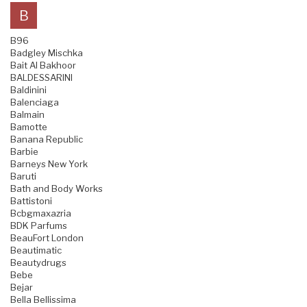
B
B96
Badgley Mischka
Bait Al Bakhoor
BALDESSARINI
Baldinini
Balenciaga
Balmain
Bamotte
Banana Republic
Barbie
Barneys New York
Baruti
Bath and Body Works
Battistoni
Bcbgmaxazria
BDK Parfums
BeauFort London
Beautimatic
Beautydrugs
Bebe
Bejar
Bella Bellissima