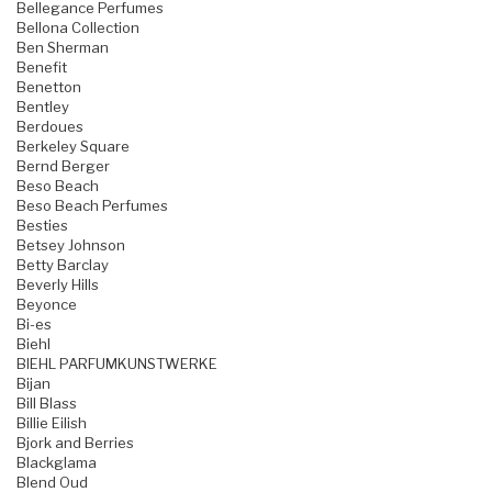
Bellegance Perfumes
Bellona Collection
Ben Sherman
Benefit
Benetton
Bentley
Berdoues
Berkeley Square
Bernd Berger
Beso Beach
Beso Beach Perfumes
Besties
Betsey Johnson
Betty Barclay
Beverly Hills
Beyonce
Bi-es
Biehl
BIEHL PARFUMKUNSTWERKE
Bijan
Bill Blass
Billie Eilish
Bjork and Berries
Blackglama
Blend Oud