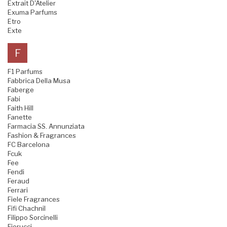
Extrait D'Atelier
Exuma Parfums
Etro
Exte
F
F1 Parfums
Fabbrica Della Musa
Faberge
Fabi
Faith Hill
Fanette
Farmacia SS. Annunziata
Fashion & Fragrances
FC Barcelona
Fcuk
Fee
Fendi
Feraud
Ferrari
Fiele Fragrances
Fifi Chachnil
Filippo Sorcinelli
Fiorucci