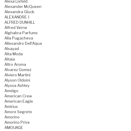
Alexa Lixfeld
Alexander McQueen
Alexandra Gluck
ALEXANDRE J
ALFRED DUNHILL
Alfred Verne
Alghabra Parfums
Alla Pugacheva
Allesandro Dell'Aqua
Alsayad
Alta Moda
Altaia
Altro Aroma
Alvarez Gomez
Alviero Martini
Alyson Oldoini
Alyssa Ashley
Amelgo
American Crew
American Eagle
Amirius
Amore Segreto
Amorino
Amorino Prive
AMOUAGE