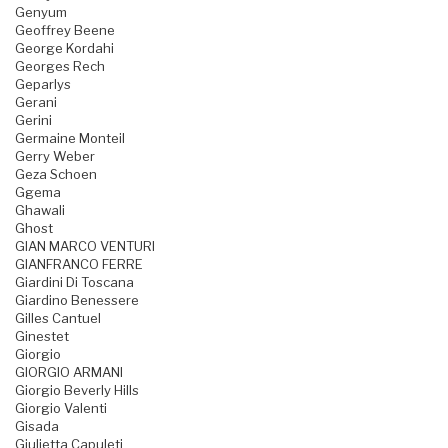
Genyum
Geoffrey Beene
George Kordahi
Georges Rech
Geparlys
Gerani
Gerini
Germaine Monteil
Gerry Weber
Geza Schoen
Ggema
Ghawali
Ghost
GIAN MARCO VENTURI
GIANFRANCO FERRE
Giardini Di Toscana
Giardino Benessere
Gilles Cantuel
Ginestet
Giorgio
GIORGIO ARMANI
Giorgio Beverly Hills
Giorgio Valenti
Gisada
Giulietta Capuleti