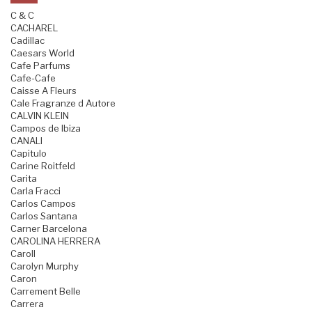
C & C
CACHAREL
Cadillac
Caesars World
Cafe Parfums
Cafe-Cafe
Caisse A Fleurs
Cale Fragranze d Autore
CALVIN KLEIN
Campos de Ibiza
CANALI
Capitulo
Carine Roitfeld
Carita
Carla Fracci
Carlos Campos
Carlos Santana
Carner Barcelona
CAROLINA HERRERA
Caroll
Carolyn Murphy
Caron
Carrement Belle
Carrera