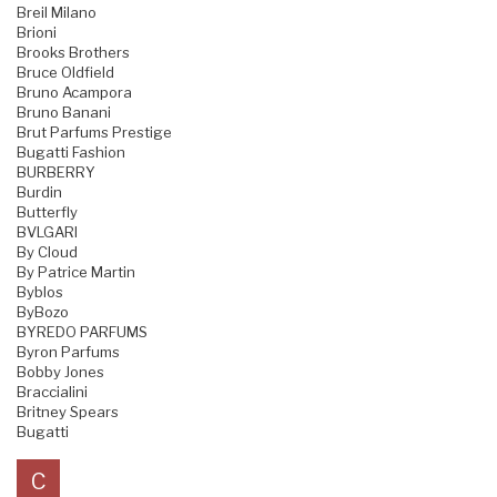
Breil Milano
Brioni
Brooks Brothers
Bruce Oldfield
Bruno Acampora
Bruno Banani
Brut Parfums Prestige
Bugatti Fashion
BURBERRY
Burdin
Butterfly
BVLGARI
By Cloud
By Patrice Martin
Byblos
ByBozo
BYREDO PARFUMS
Byron Parfums
Bobby Jones
Braccialini
Britney Spears
Bugatti
C