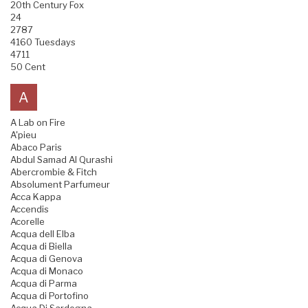
20th Century Fox
24
2787
4160 Tuesdays
4711
50 Cent
A
A Lab on Fire
A'pieu
Abaco Paris
Abdul Samad Al Qurashi
Abercrombie & Fitch
Absolument Parfumeur
Acca Kappa
Accendis
Acorelle
Acqua dell Elba
Acqua di Biella
Acqua di Genova
Acqua di Monaco
Acqua di Parma
Acqua di Portofino