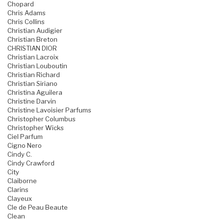
Chopard
Chris Adams
Chris Collins
Christian Audigier
Christian Breton
CHRISTIAN DIOR
Christian Lacroix
Christian Louboutin
Christian Richard
Christian Siriano
Christina Aguilera
Christine Darvin
Christine Lavoisier Parfums
Christopher Columbus
Christopher Wicks
Ciel Parfum
Cigno Nero
Cindy C.
Cindy Crawford
City
Claiborne
Clarins
Clayeux
Cle de Peau Beaute
Clean