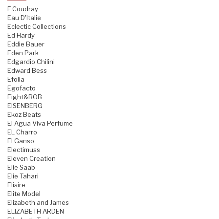
E.Coudray
Eau D'Italie
Eclectic Collections
Ed Hardy
Eddie Bauer
Eden Park
Edgardio Chilini
Edward Bess
Efolia
Egofacto
Eight&BOB
EISENBERG
Ekoz Beats
El Agua Viva Perfume
EL Charro
El Ganso
Electimuss
Eleven Creation
Elie Saab
Elie Tahari
Elisire
Elite Model
Elizabeth and James
ELIZABETH ARDEN