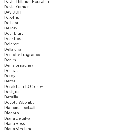
David Thibaud-Bourahla
David Yurman
DAVIDOFF
Dazzling
De Leon
De Ray
Dear Diary
Dear Rose
Delarom
Dellaluna
Demeter Fragrance
Denim
Denis Simachev
Deonat
Deray
Derbe
Derek Lam 10 Crosby
Desigual
Detaille
Devota & Lomba
Diadema Exclusif
Diadora
Diana De Silva
Diana Ross
Diana Vreeland