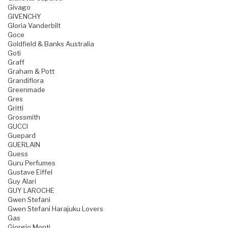
Givago
GIVENCHY
Gloria Vanderbilt
Goce
Goldfield & Banks Australia
Goti
Graff
Graham & Pott
Grandiflora
Greenmade
Gres
Gritti
Grossmith
GUCCI
Guepard
GUERLAIN
Guess
Guru Perfumes
Gustave Eiffel
Guy Alari
GUY LAROCHE
Gwen Stefani
Gwen Stefani Harajuku Lovers
Gas
Giorgio Monti