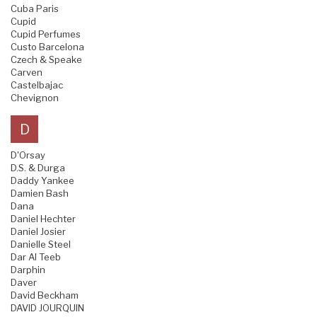
Cuba Paris
Cupid
Cupid Perfumes
Custo Barcelona
Czech & Speake
Carven
Castelbajac
Chevignon
D
D'Orsay
D.S. & Durga
Daddy Yankee
Damien Bash
Dana
Daniel Hechter
Daniel Josier
Danielle Steel
Dar Al Teeb
Darphin
Daver
David Beckham
DAVID JOURQUIN