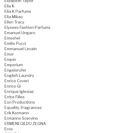
Elizabeth Taylor
Ella K
Ella K Parfums
Ella Mikao
Ellen Tracy
Elysees Fashion Parfums
Emanuel Ungaro
Emeshel
Emilio Pucci
Emmanuel Levain
Emor
Emper
Emporium
Engelsrufer
English Laundry
Enrico Coveri
Enrico Gi
Enrique Iglesias
Entre Filles
Eon Productions
Equality. Fragrances
Erik Kormann
Ermanno Scervino
ERMENEGILDO ZEGNA
Erox