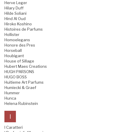
Herve Leger
Hilary Duff
Hilde Soliani
Hind Al Oud
Hiroko Koshino
Histoires de Parfums
Hollister
Homoelegans
Honore des Pres
Horseball
Houbigant
House of Sillage
Hubert Maes Creations
HUGH PARSONS
HUGO BOSS
Huitieme Art Parfums
Humiecki & Graef
Hummer
Hunca
Helena Rubinstein
I
I Caratteri