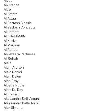
Ajyad
AK France
Akro
Al Ambra
Al Attaar
Al Battash Classic
Al Battash Concepts
Al Hamatt
AL HARAMAIN
Al Kimiya
Al Marjaan
Al Rehab
Al-Jazeera Perfumes
Al-Rehab
Alaia
Alain Aregon
Alain Daniel
Alain Delon
Alan Bray
Albane Noble
Albin Du Roy
Alchemist
Alessandro Dell' Acqua
Alessandro Della Torre
Alex Simone