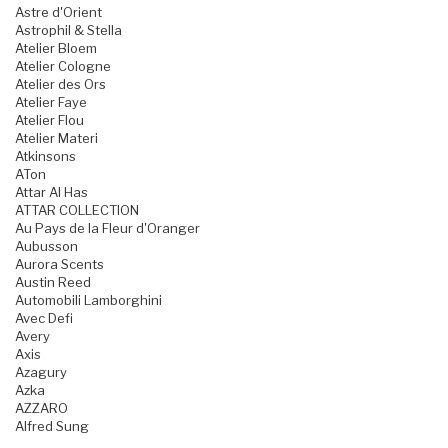
Astre d'Orient
Astrophil & Stella
Atelier Bloem
Atelier Cologne
Atelier des Ors
Atelier Faye
Atelier Flou
Atelier Materi
Atkinsons
ATon
Attar Al Has
ATTAR COLLECTION
Au Pays de la Fleur d'Oranger
Aubusson
Aurora Scents
Austin Reed
Automobili Lamborghini
Avec Defi
Avery
Axis
Azagury
Azka
AZZARO
Alfred Sung