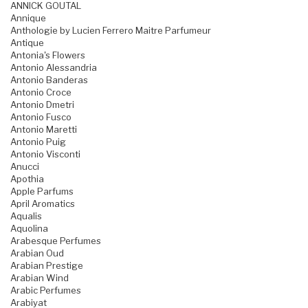
ANNICK GOUTAL
Annique
Anthologie by Lucien Ferrero Maitre Parfumeur
Antique
Antonia's Flowers
Antonio Alessandria
Antonio Banderas
Antonio Croce
Antonio Dmetri
Antonio Fusco
Antonio Maretti
Antonio Puig
Antonio Visconti
Anucci
Apothia
Apple Parfums
April Aromatics
Aqualis
Aquolina
Arabesque Perfumes
Arabian Oud
Arabian Prestige
Arabian Wind
Arabic Perfumes
Arabiyat