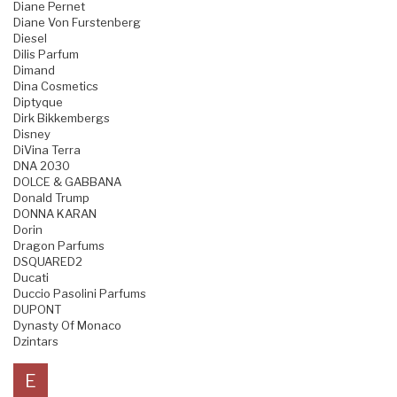
Diane Pernet
Diane Von Furstenberg
Diesel
Dilis Parfum
Dimand
Dina Cosmetics
Diptyque
Dirk Bikkembergs
Disney
DiVina Terra
DNA 2030
DOLCE & GABBANA
Donald Trump
DONNA KARAN
Dorin
Dragon Parfums
DSQUARED2
Ducati
Duccio Pasolini Parfums
DUPONT
Dynasty Of Monaco
Dzintars
E