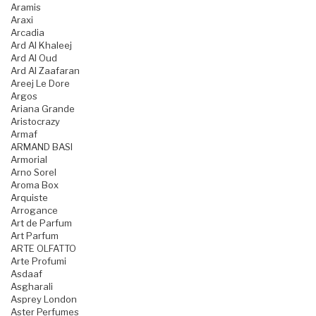
Aramis
Araxi
Arcadia
Ard Al Khaleej
Ard Al Oud
Ard Al Zaafaran
Areej Le Dore
Argos
Ariana Grande
Aristocrazy
Armaf
ARMAND BASI
Armorial
Arno Sorel
Aroma Box
Arquiste
Arrogance
Art de Parfum
Art Parfum
ARTE OLFATTO
Arte Profumi
Asdaaf
Asgharali
Asprey London
Aster Perfumes