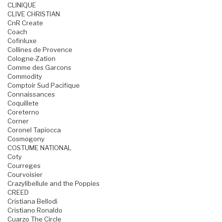
CLINIQUE
CLIVE CHRISTIAN
CnR Create
Coach
Cofinluxe
Collines de Provence
Cologne-Zation
Comme des Garcons
Commodity
Comptoir Sud Pacifique
Connaissances
Coquillete
Coreterno
Corner
Coronel Tapiocca
Cosmogony
COSTUME NATIONAL
Coty
Courreges
Courvoisier
Crazylibellule and the Poppies
CREED
Cristiana Bellodi
Cristiano Ronaldo
Cuarzo The Circle