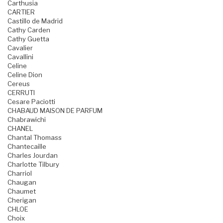
Carthusia
CARTIER
Castillo de Madrid
Cathy Carden
Cathy Guetta
Cavalier
Cavallini
Celine
Celine Dion
Cereus
CERRUTI
Cesare Paciotti
CHABAUD MAISON DE PARFUM
Chabrawichi
CHANEL
Chantal Thomass
Chantecaille
Charles Jourdan
Charlotte Tilbury
Charriol
Chaugan
Chaumet
Cherigan
CHLOE
Choix