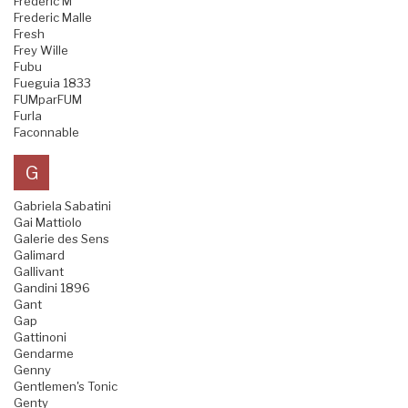
Frederic M
Frederic Malle
Fresh
Frey Wille
Fubu
Fueguia 1833
FUMparFUM
Furla
Faconnable
G
Gabriela Sabatini
Gai Mattiolo
Galerie des Sens
Galimard
Gallivant
Gandini 1896
Gant
Gap
Gattinoni
Gendarme
Genny
Gentlemen's Tonic
Genty