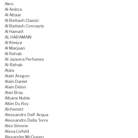
Akro
Al Ambra
Al Attaar
Al Battash Classic
Al Battash Concepts
Al Hamatt
AL HARAMAIN
Al Kimiya
Al Marjaan
Al Rehab
Al-Jazeera Perfumes
Al-Rehab
Alaia
Alain Aregon
Alain Daniel
Alain Delon
Alan Bray
Albane Noble
Albin Du Roy
Alchemist
Alessandro Dell' Acqua
Alessandro Della Torre
Alex Simone
Alexa Lixfeld
Alexander McQueen