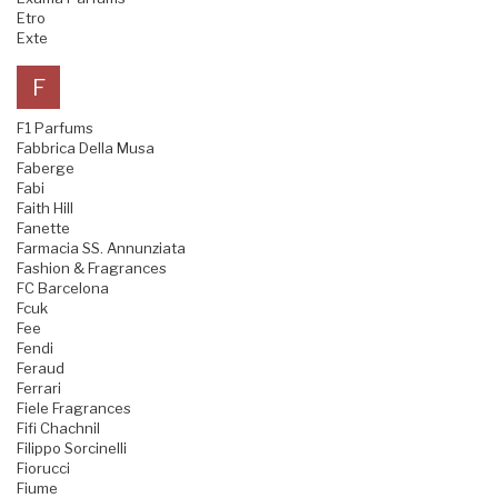
Etro
Exte
F
F1 Parfums
Fabbrica Della Musa
Faberge
Fabi
Faith Hill
Fanette
Farmacia SS. Annunziata
Fashion & Fragrances
FC Barcelona
Fcuk
Fee
Fendi
Feraud
Ferrari
Fiele Fragrances
Fifi Chachnil
Filippo Sorcinelli
Fiorucci
Fiume