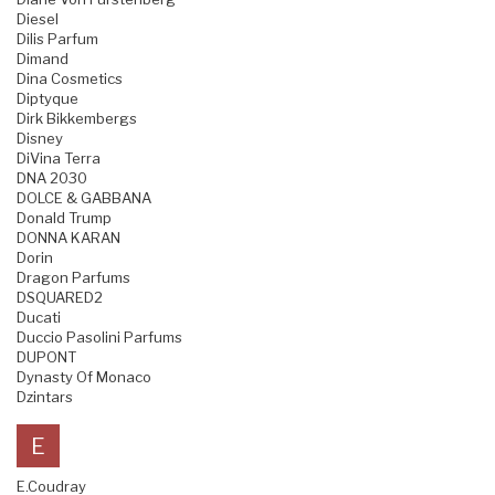
Diesel
Dilis Parfum
Dimand
Dina Cosmetics
Diptyque
Dirk Bikkembergs
Disney
DiVina Terra
DNA 2030
DOLCE & GABBANA
Donald Trump
DONNA KARAN
Dorin
Dragon Parfums
DSQUARED2
Ducati
Duccio Pasolini Parfums
DUPONT
Dynasty Of Monaco
Dzintars
E
E.Coudray