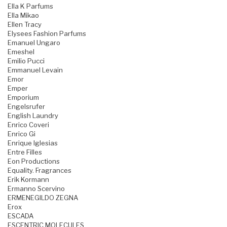
Ella K Parfums
Ella Mikao
Ellen Tracy
Elysees Fashion Parfums
Emanuel Ungaro
Emeshel
Emilio Pucci
Emmanuel Levain
Emor
Emper
Emporium
Engelsrufer
English Laundry
Enrico Coveri
Enrico Gi
Enrique Iglesias
Entre Filles
Eon Productions
Equality. Fragrances
Erik Kormann
Ermanno Scervino
ERMENEGILDO ZEGNA
Erox
ESCADA
ESCENTRIC MOLECULES