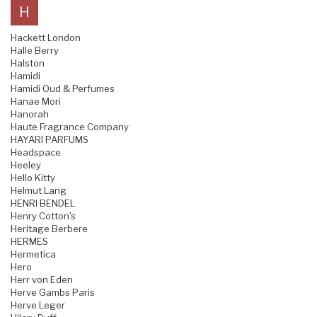
H
Hackett London
Halle Berry
Halston
Hamidi
Hamidi Oud & Perfumes
Hanae Mori
Hanorah
Haute Fragrance Company
HAYARI PARFUMS
Headspace
Heeley
Hello Kitty
Helmut Lang
HENRI BENDEL
Henry Cotton's
Heritage Berbere
HERMES
Hermetica
Hero
Herr von Eden
Herve Gambs Paris
Herve Leger