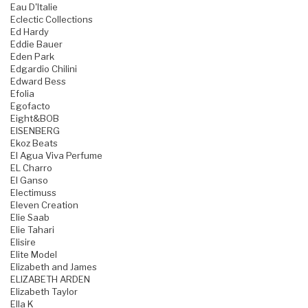
Eau D'Italie
Eclectic Collections
Ed Hardy
Eddie Bauer
Eden Park
Edgardio Chilini
Edward Bess
Efolia
Egofacto
Eight&BOB
EISENBERG
Ekoz Beats
El Agua Viva Perfume
EL Charro
El Ganso
Electimuss
Eleven Creation
Elie Saab
Elie Tahari
Elisire
Elite Model
Elizabeth and James
ELIZABETH ARDEN
Elizabeth Taylor
Ella K