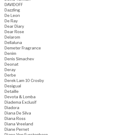
DAVIDOFF
Dazzling
De Leon
De Ray
Dear Diary
Dear Rose
Delarom
Dellaluna
Demeter Fragrance
Denim
Denis Simachev
Deonat
Deray
Derbe
Derek Lam 10 Crosby
Desigual
Detaille
Devota & Lomba
Diadema Exclusif
Diadora
Diana De Silva
Diana Ross
Diana Vreeland
Diane Pernet
Diane Von Furstenberg