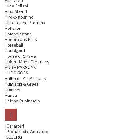
Hilary Duff
Hilde Soliani
Hind Al Oud
Hiroko Koshino
Histoires de Parfums
Hollister
Homoelegans
Honore des Pres
Horseball
Houbigant
House of Sillage
Hubert Maes Creations
HUGH PARSONS
HUGO BOSS
Huitieme Art Parfums
Humiecki & Graef
Hummer
Hunca
Helena Rubinstein
I
I Caratteri
I Profumi di d'Annunzio
ICEBERG