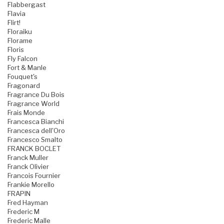
Flabbergast
Flavia
Flirt!
Floraiku
Florame
Floris
Fly Falcon
Fort & Manle
Fouquet's
Fragonard
Fragrance Du Bois
Fragrance World
Frais Monde
Francesca Bianchi
Francesca dell'Oro
Francesco Smalto
FRANCK BOCLET
Franck Muller
Franck Olivier
Francois Fournier
Frankie Morello
FRAPIN
Fred Hayman
Frederic M
Frederic Malle