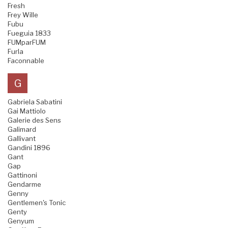
Fresh
Frey Wille
Fubu
Fueguia 1833
FUMparFUM
Furla
Faconnable
G
Gabriela Sabatini
Gai Mattiolo
Galerie des Sens
Galimard
Gallivant
Gandini 1896
Gant
Gap
Gattinoni
Gendarme
Genny
Gentlemen's Tonic
Genty
Genyum