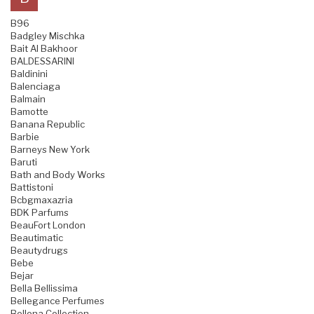
B96
Badgley Mischka
Bait Al Bakhoor
BALDESSARINI
Baldinini
Balenciaga
Balmain
Bamotte
Banana Republic
Barbie
Barneys New York
Baruti
Bath and Body Works
Battistoni
Bcbgmaxazria
BDK Parfums
BeauFort London
Beautimatic
Beautydrugs
Bebe
Bejar
Bella Bellissima
Bellegance Perfumes
Bellona Collection