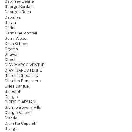
Geoffrey Beene
George Kordahi
Georges Rech
Geparlys
Gerani
Gerini
Germaine Monteil
Gerry Weber
Geza Schoen
Ggema
Ghawali
Ghost
GIAN MARCO VENTURI
GIANFRANCO FERRE
Giardini Di Toscana
Giardino Benessere
Gilles Cantuel
Ginestet
Giorgio
GIORGIO ARMANI
Giorgio Beverly Hills
Giorgio Valenti
Gisada
Giulietta Capuleti
Givago