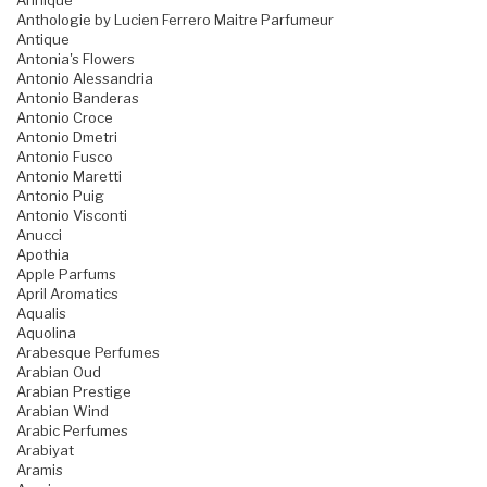
Annique
Anthologie by Lucien Ferrero Maitre Parfumeur
Antique
Antonia's Flowers
Antonio Alessandria
Antonio Banderas
Antonio Croce
Antonio Dmetri
Antonio Fusco
Antonio Maretti
Antonio Puig
Antonio Visconti
Anucci
Apothia
Apple Parfums
April Aromatics
Aqualis
Aquolina
Arabesque Perfumes
Arabian Oud
Arabian Prestige
Arabian Wind
Arabic Perfumes
Arabiyat
Aramis