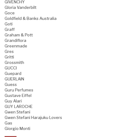
GIVENCHY
Gloria Vanderbilt
Goce
Goldfield & Banks Australia
Goti
Graff
Graham & Pott
Grandiflora
Greenmade
Gres
Gritti
Grossmith
GUCCI
Guepard
GUERLAIN
Guess
Guru Perfumes
Gustave Eiffel
Guy Alari
GUY LAROCHE
Gwen Stefani
Gwen Stefani Harajuku Lovers
Gas
Giorgio Monti