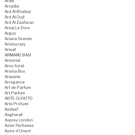
Araxi
Arcadia
Ard Al Khaleej
Ard Al Oud
Ard Al Zaafaran
Areej Le Dore
Argos
Ariana Grande
Aristocrazy
Armaf
ARMAND BASI
Armorial
Arno Sorel
Aroma Box
Arquiste
Arrogance
Art de Parfum
Art Parfum
ARTE OLFATTO
Arte Profumi
Asdaaf
Asgharali
Asprey London
Aster Perfumes
Astre d'Orient