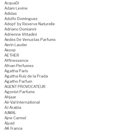
AcquaDi
Adam Levine
Adidas
Adolfo Dominguez
Adopt' by Reserve Naturelle
Adriano Domianni
Adrienne Vittadini
Aedes De Venustas Parfums
Aerin Lauder
Aesop
AETHER
Affinessence
Afnan Perfumes
Agatha Paris
Agatha Ruiz de la Prada
Agatho Parfum
AGENT PROVOCATEUR
Agonist Parfums
Ahjaar
Air-Val International
AJ Arabia
AJMAL
Ajne Carmel
Ajyad
AK France