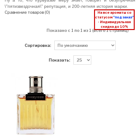
Ну а то, что Курвуазье меру знает, говорит и безупречная
\"пятизвездочная\" репутация, и 200-летняя история марки.
Сравнение товаров (0)
На все ароматы со
статусом
"под заказ"
- Индивидуальная
скидка до 10%
Показано с 1 по 1 из 1 (всего 1 страниц)
Сортировка:
Показать: