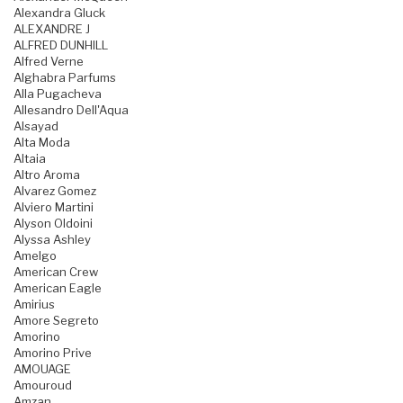
Alexandra Gluck
ALEXANDRE J
ALFRED DUNHILL
Alfred Verne
Alghabra Parfums
Alla Pugacheva
Allesandro Dell'Aqua
Alsayad
Alta Moda
Altaia
Altro Aroma
Alvarez Gomez
Alviero Martini
Alyson Oldoini
Alyssa Ashley
Amelgo
American Crew
American Eagle
Amirius
Amore Segreto
Amorino
Amorino Prive
AMOUAGE
Amouroud
Amzan