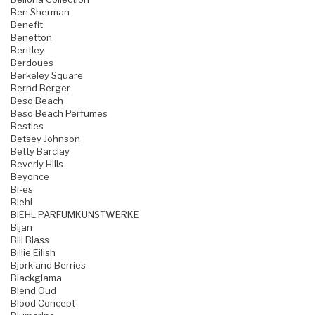
Ben Sherman
Benefit
Benetton
Bentley
Berdoues
Berkeley Square
Bernd Berger
Beso Beach
Beso Beach Perfumes
Besties
Betsey Johnson
Betty Barclay
Beverly Hills
Beyonce
Bi-es
Biehl
BIEHL PARFUMKUNSTWERKE
Bijan
Bill Blass
Billie Eilish
Bjork and Berries
Blackglama
Blend Oud
Blood Concept