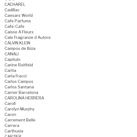
CACHAREL
Cadillac
Caesars World
Cafe Parfums
Cafe-Cafe
Caisse A Fleurs
Cale Fragranze d Autore
CALVIN KLEIN
Campos de Ibiza
CANALI
Capitulo
Carine Roitfeld
Carita
Carla Fracci
Carlos Campos
Carlos Santana
Carner Barcelona
CAROLINA HERRERA
Caroll
Carolyn Murphy
Caron
Carrement Belle
Carrera
Carthusia
CARTIER