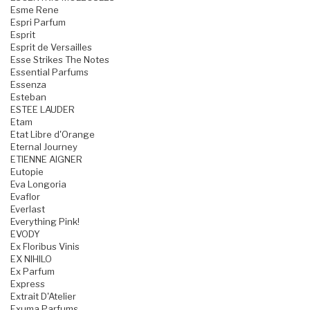
Esme Rene
Espri Parfum
Esprit
Esprit de Versailles
Esse Strikes The Notes
Essential Parfums
Essenza
Esteban
ESTEE LAUDER
Etam
Etat Libre d'Orange
Eternal Journey
ETIENNE AIGNER
Eutopie
Eva Longoria
Evaflor
Everlast
Everything Pink!
EVODY
Ex Floribus Vinis
EX NIHILO
Ex Parfum
Express
Extrait D'Atelier
Exuma Parfums