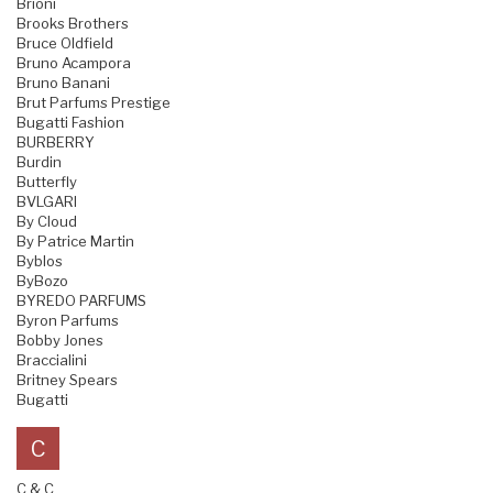
Brioni
Brooks Brothers
Bruce Oldfield
Bruno Acampora
Bruno Banani
Brut Parfums Prestige
Bugatti Fashion
BURBERRY
Burdin
Butterfly
BVLGARI
By Cloud
By Patrice Martin
Byblos
ByBozo
BYREDO PARFUMS
Byron Parfums
Bobby Jones
Braccialini
Britney Spears
Bugatti
C
C & C