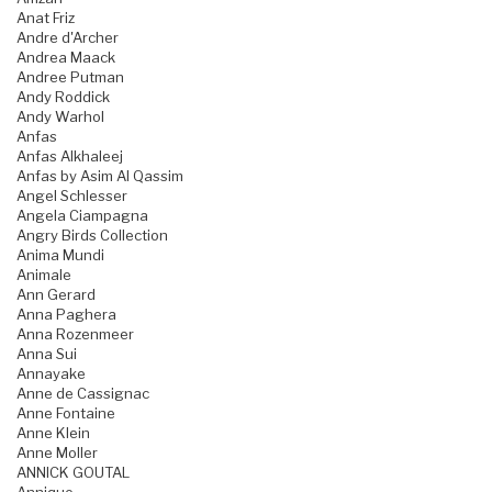
Anat Friz
Andre d'Archer
Andrea Maack
Andree Putman
Andy Roddick
Andy Warhol
Anfas
Anfas Alkhaleej
Anfas by Asim Al Qassim
Angel Schlesser
Angela Ciampagna
Angry Birds Collection
Anima Mundi
Animale
Ann Gerard
Anna Paghera
Anna Rozenmeer
Anna Sui
Annayake
Anne de Cassignac
Anne Fontaine
Anne Klein
Anne Moller
ANNICK GOUTAL