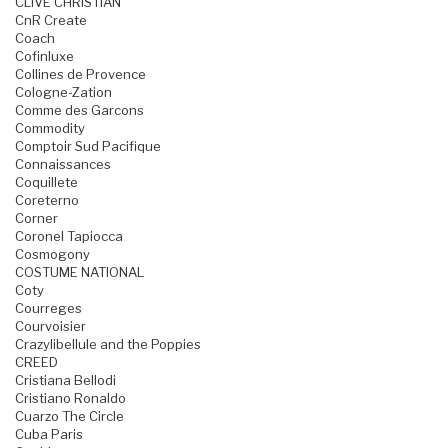
CLIVE CHRISTIAN
CnR Create
Coach
Cofinluxe
Collines de Provence
Cologne-Zation
Comme des Garcons
Commodity
Comptoir Sud Pacifique
Connaissances
Coquillete
Coreterno
Corner
Coronel Tapiocca
Cosmogony
COSTUME NATIONAL
Coty
Courreges
Courvoisier
Crazylibellule and the Poppies
CREED
Cristiana Bellodi
Cristiano Ronaldo
Cuarzo The Circle
Cuba Paris