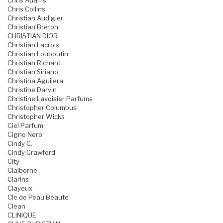
Chris Adams
Chris Collins
Christian Audigier
Christian Breton
CHRISTIAN DIOR
Christian Lacroix
Christian Louboutin
Christian Richard
Christian Siriano
Christina Aguilera
Christine Darvin
Christine Lavoisier Parfums
Christopher Columbus
Christopher Wicks
Ciel Parfum
Cigno Nero
Cindy C.
Cindy Crawford
City
Claiborne
Clarins
Clayeux
Cle de Peau Beaute
Clean
CLINIQUE