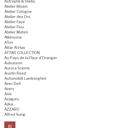
Astrophil & Stella
Atelier Bloem
Atelier Cologne
Atelier des Ors
Atelier Faye
Atelier Flou
Atelier Materi
Atkinsons
ATon
Attar Al Has
ATTAR COLLECTION
Au Pays de la Fleur d'Oranger
Aubusson
Aurora Scents
Austin Reed
Automobili Lamborghini
Avec Defi
Avery
Axis
Azagury
Azka
AZZARO
Alfred Sung
B