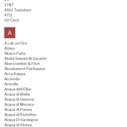
2787
4160 Tuesdays
4711
50 Cent
A
A Lab on Fire
A'pieu
Abaco Paris
Abdul Samad Al Qurashi
Abercrombie & Fitch
Absolument Parfumeur
Acca Kappa
Accendis
Acorelle
Acqua dell Elba
Acqua di Biella
Acqua di Genova
Acqua di Monaco
Acqua di Parma
Acqua di Portofino
Acqua Di Sardegna
Acqua di Stresa