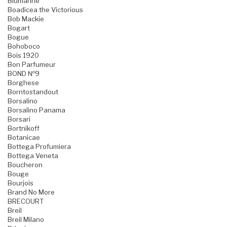
Blumarine
Boadicea the Victorious
Bob Mackie
Bogart
Bogue
Bohoboco
Bois 1920
Bon Parfumeur
BOND №9
Borghese
Borntostandout
Borsalino
Borsalino Panama
Borsari
Bortnikoff
Botanicae
Bottega Profumiera
Bottega Veneta
Boucheron
Bouge
Bourjois
Brand No More
BRECOURT
Breil
Breil Milano