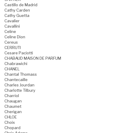
Castillo de Madrid
Cathy Carden
Cathy Guetta
Cavalier
Cavallini
Celine
Celine Dion
Cereus
CERRUTI
Cesare Paciotti
CHABAUD MAISON DE PARFUM
Chabrawichi
CHANEL
Chantal Thomass
Chantecaille
Charles Jourdan
Charlotte Tilbury
Charriol
Chaugan
Chaumet
Cherigan
CHLOE
Choix
Chopard