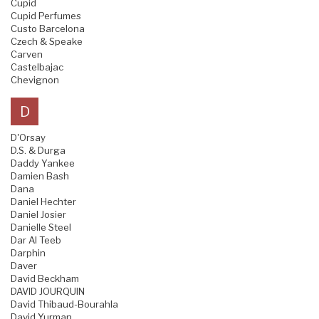
Cupid
Cupid Perfumes
Custo Barcelona
Czech & Speake
Carven
Castelbajac
Chevignon
D
D'Orsay
D.S. & Durga
Daddy Yankee
Damien Bash
Dana
Daniel Hechter
Daniel Josier
Danielle Steel
Dar Al Teeb
Darphin
Daver
David Beckham
DAVID JOURQUIN
David Thibaud-Bourahla
David Yurman