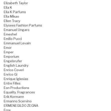
Elizabeth Taylor
Ella K
Ella K Parfums
Ella Mikao
Ellen Tracy
Elysees Fashion Parfums
Emanuel Ungaro
Emeshel
Emilio Pucci
Emmanuel Levain
Emor
Emper
Emporium
Engelsrufer
English Laundry
Enrico Coveri
Enrico Gi
Enrique Iglesias
Entre Filles
Eon Productions
Equality. Fragrances
Erik Kormann
Ermanno Scervino
ERMENEGILDO ZEGNA
Erox