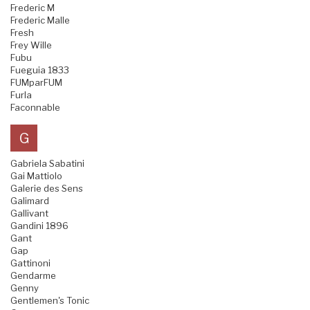
Frederic M
Frederic Malle
Fresh
Frey Wille
Fubu
Fueguia 1833
FUMparFUM
Furla
Faconnable
G
Gabriela Sabatini
Gai Mattiolo
Galerie des Sens
Galimard
Gallivant
Gandini 1896
Gant
Gap
Gattinoni
Gendarme
Genny
Gentlemen's Tonic