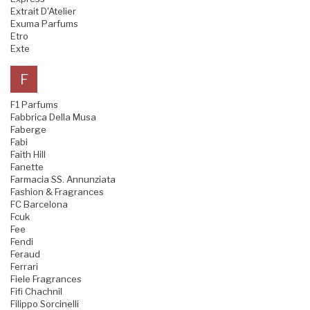
Extrait D'Atelier
Exuma Parfums
Etro
Exte
F
F1 Parfums
Fabbrica Della Musa
Faberge
Fabi
Faith Hill
Fanette
Farmacia SS. Annunziata
Fashion & Fragrances
FC Barcelona
Fcuk
Fee
Fendi
Feraud
Ferrari
Fiele Fragrances
Fifi Chachnil
Filippo Sorcinelli