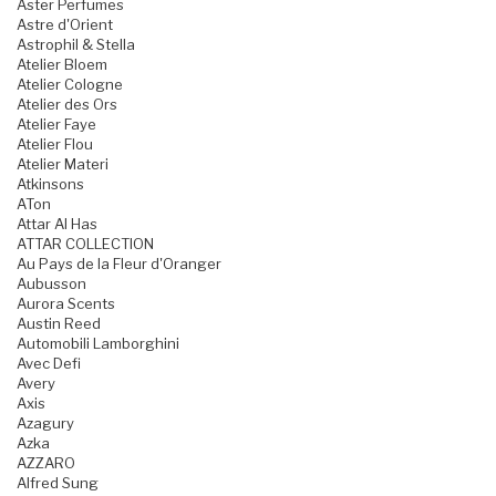
Aster Perfumes
Astre d'Orient
Astrophil & Stella
Atelier Bloem
Atelier Cologne
Atelier des Ors
Atelier Faye
Atelier Flou
Atelier Materi
Atkinsons
ATon
Attar Al Has
ATTAR COLLECTION
Au Pays de la Fleur d'Oranger
Aubusson
Aurora Scents
Austin Reed
Automobili Lamborghini
Avec Defi
Avery
Axis
Azagury
Azka
AZZARO
Alfred Sung