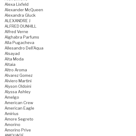
Alexa Lixfeld
Alexander McQueen
Alexandra Gluck
ALEXANDRE J
ALFRED DUNHILL
Alfred Verne
Alghabra Parfums
Alla Pugacheva
Allesandro Dell'Aqua
Alsayad
Alta Moda
Altaia
Altro Aroma
Alvarez Gomez
Alviero Martini
Alyson Oldoini
Alyssa Ashley
Amelgo
American Crew
American Eagle
Amirius
Amore Segreto
Amorino
Amorino Prive
AMOUAGE