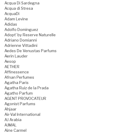
Acqua Di Sardegna
Acqua di Stresa
AcquaDi
Adam Levine
Adidas
Adolfo Dominguez
Adopt' by Reserve Naturelle
Adriano Domianni
Adrienne Vittadini
Aedes De Venustas Parfums
Aerin Lauder
Aesop
AETHER
Affinessence
Afnan Perfumes
Agatha Paris
Agatha Ruiz de la Prada
Agatho Parfum
AGENT PROVOCATEUR
Agonist Parfums
Ahjaar
Air-Val International
AJ Arabia
AJMAL
Ajne Carmel