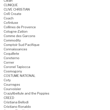
Clean
CLINIQUE
CLIVE CHRISTIAN
CnR Create
Coach
Cofinluxe
Collines de Provence
Cologne-Zation
Comme des Garcons
Commodity
Comptoir Sud Pacifique
Connaissances
Coquillete
Coreterno
Corner
Coronel Tapiocca
Cosmogony
COSTUME NATIONAL
Coty
Courreges
Courvoisier
Crazylibellule and the Poppies
CREED
Cristiana Bellodi
Cristiano Ronaldo