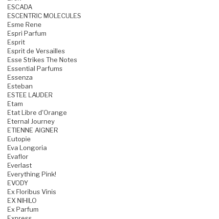
ESCADA
ESCENTRIC MOLECULES
Esme Rene
Espri Parfum
Esprit
Esprit de Versailles
Esse Strikes The Notes
Essential Parfums
Essenza
Esteban
ESTEE LAUDER
Etam
Etat Libre d'Orange
Eternal Journey
ETIENNE AIGNER
Eutopie
Eva Longoria
Evaflor
Everlast
Everything Pink!
EVODY
Ex Floribus Vinis
EX NIHILO
Ex Parfum
Express