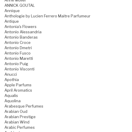
Anne Moller
ANNICK GOUTAL
Annique
Anthologie by Lucien Ferrero Maitre Parfumeur
Antique
Antonia's Flowers
Antonio Alessandria
Antonio Banderas
Antonio Croce
Antonio Dmetri
Antonio Fusco
Antonio Maretti
Antonio Puig
Antonio Visconti
Anucci
Apothia
Apple Parfums
April Aromatics
Aqualis
Aquolina
Arabesque Perfumes
Arabian Oud
Arabian Prestige
Arabian Wind
Arabic Perfumes