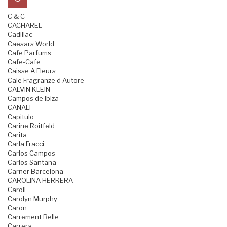
C & C
CACHAREL
Cadillac
Caesars World
Cafe Parfums
Cafe-Cafe
Caisse A Fleurs
Cale Fragranze d Autore
CALVIN KLEIN
Campos de Ibiza
CANALI
Capitulo
Carine Roitfeld
Carita
Carla Fracci
Carlos Campos
Carlos Santana
Carner Barcelona
CAROLINA HERRERA
Caroll
Carolyn Murphy
Caron
Carrement Belle
Carrera