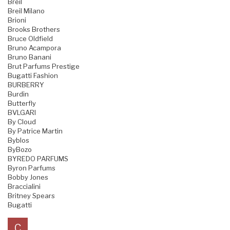
Breil
Breil Milano
Brioni
Brooks Brothers
Bruce Oldfield
Bruno Acampora
Bruno Banani
Brut Parfums Prestige
Bugatti Fashion
BURBERRY
Burdin
Butterfly
BVLGARI
By Cloud
By Patrice Martin
Byblos
ByBozo
BYREDO PARFUMS
Byron Parfums
Bobby Jones
Braccialini
Britney Spears
Bugatti
C