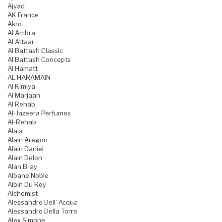
Ajyad
AK France
Akro
Al Ambra
Al Attaar
Al Battash Classic
Al Battash Concepts
Al Hamatt
AL HARAMAIN
Al Kimiya
Al Marjaan
Al Rehab
Al-Jazeera Perfumes
Al-Rehab
Alaia
Alain Aregon
Alain Daniel
Alain Delon
Alan Bray
Albane Noble
Albin Du Roy
Alchemist
Alessandro Dell' Acqua
Alessandro Della Torre
Alex Simone