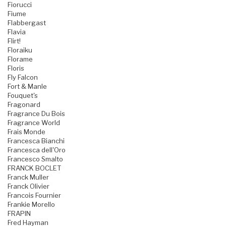
Fiorucci
Fiume
Flabbergast
Flavia
Flirt!
Floraiku
Florame
Floris
Fly Falcon
Fort & Manle
Fouquet's
Fragonard
Fragrance Du Bois
Fragrance World
Frais Monde
Francesca Bianchi
Francesca dell'Oro
Francesco Smalto
FRANCK BOCLET
Franck Muller
Franck Olivier
Francois Fournier
Frankie Morello
FRAPIN
Fred Hayman