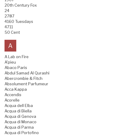
20th Century Fox
24
2787
4160 Tuesdays
4711
50 Cent
A
A Lab on Fire
A'pieu
Abaco Paris
Abdul Samad Al Qurashi
Abercrombie & Fitch
Absolument Parfumeur
Acca Kappa
Accendis
Acorelle
Acqua dell Elba
Acqua di Biella
Acqua di Genova
Acqua di Monaco
Acqua di Parma
Acqua di Portofino