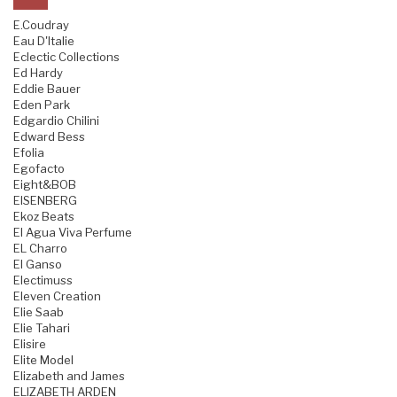
E.Coudray
Eau D'Italie
Eclectic Collections
Ed Hardy
Eddie Bauer
Eden Park
Edgardio Chilini
Edward Bess
Efolia
Egofacto
Eight&BOB
EISENBERG
Ekoz Beats
El Agua Viva Perfume
EL Charro
El Ganso
Electimuss
Eleven Creation
Elie Saab
Elie Tahari
Elisire
Elite Model
Elizabeth and James
ELIZABETH ARDEN