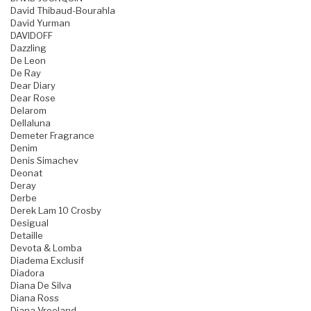
David Thibaud-Bourahla
David Yurman
DAVIDOFF
Dazzling
De Leon
De Ray
Dear Diary
Dear Rose
Delarom
Dellaluna
Demeter Fragrance
Denim
Denis Simachev
Deonat
Deray
Derbe
Derek Lam 10 Crosby
Desigual
Detaille
Devota & Lomba
Diadema Exclusif
Diadora
Diana De Silva
Diana Ross
Diana Vreeland