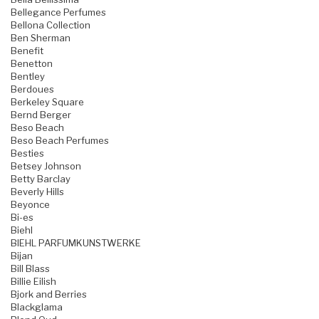
Bellegance Perfumes
Bellona Collection
Ben Sherman
Benefit
Benetton
Bentley
Berdoues
Berkeley Square
Bernd Berger
Beso Beach
Beso Beach Perfumes
Besties
Betsey Johnson
Betty Barclay
Beverly Hills
Beyonce
Bi-es
Biehl
BIEHL PARFUMKUNSTWERKE
Bijan
Bill Blass
Billie Eilish
Bjork and Berries
Blackglama