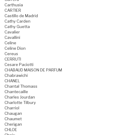
Carthusia
CARTIER
Castillo de Madrid
Cathy Carden
Cathy Guetta
Cavalier
Cavallini
Celine
Celine Dion
Cereus
CERRUTI
Cesare Paciotti
CHABAUD MAISON DE PARFUM
Chabrawichi
CHANEL
Chantal Thomass
Chantecaille
Charles Jourdan
Charlotte Tilbury
Charriol
Chaugan
Chaumet
Cherigan
CHLOE