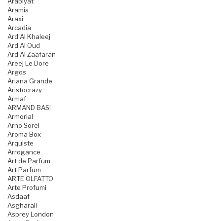
Arabiyat
Aramis
Araxi
Arcadia
Ard Al Khaleej
Ard Al Oud
Ard Al Zaafaran
Areej Le Dore
Argos
Ariana Grande
Aristocrazy
Armaf
ARMAND BASI
Armorial
Arno Sorel
Aroma Box
Arquiste
Arrogance
Art de Parfum
Art Parfum
ARTE OLFATTO
Arte Profumi
Asdaaf
Asgharali
Asprey London