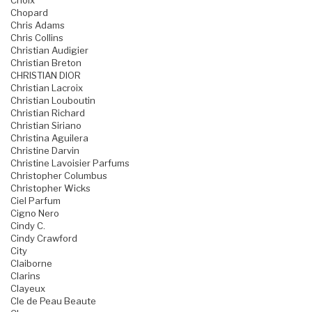
Choix
Chopard
Chris Adams
Chris Collins
Christian Audigier
Christian Breton
CHRISTIAN DIOR
Christian Lacroix
Christian Louboutin
Christian Richard
Christian Siriano
Christina Aguilera
Christine Darvin
Christine Lavoisier Parfums
Christopher Columbus
Christopher Wicks
Ciel Parfum
Cigno Nero
Cindy C.
Cindy Crawford
City
Claiborne
Clarins
Clayeux
Cle de Peau Beaute