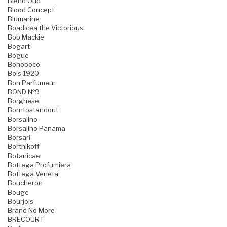
Blend Oud
Blood Concept
Blumarine
Boadicea the Victorious
Bob Mackie
Bogart
Bogue
Bohoboco
Bois 1920
Bon Parfumeur
BOND №9
Borghese
Borntostandout
Borsalino
Borsalino Panama
Borsari
Bortnikoff
Botanicae
Bottega Profumiera
Bottega Veneta
Boucheron
Bouge
Bourjois
Brand No More
BRECOURT