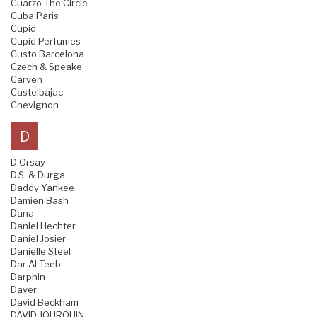
Cuarzo The Circle
Cuba Paris
Cupid
Cupid Perfumes
Custo Barcelona
Czech & Speake
Carven
Castelbajac
Chevignon
D
D'Orsay
D.S. & Durga
Daddy Yankee
Damien Bash
Dana
Daniel Hechter
Daniel Josier
Danielle Steel
Dar Al Teeb
Darphin
Daver
David Beckham
DAVID JOURQUIN