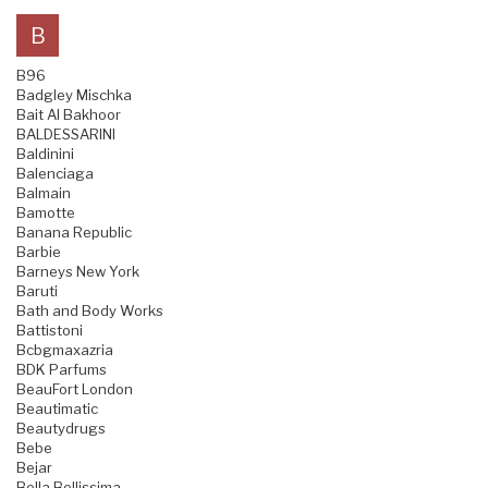
B
B96
Badgley Mischka
Bait Al Bakhoor
BALDESSARINI
Baldinini
Balenciaga
Balmain
Bamotte
Banana Republic
Barbie
Barneys New York
Baruti
Bath and Body Works
Battistoni
Bcbgmaxazria
BDK Parfums
BeauFort London
Beautimatic
Beautydrugs
Bebe
Bejar
Bella Bellissima