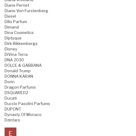
Diane Pernet
Diane Von Furstenberg
Diesel
Dilis Parfum
Dimand
Dina Cosmetics
Diptyque
Dirk Bikkembergs
Disney
DiVina Terra
DNA 2030
DOLCE & GABBANA
Donald Trump
DONNA KARAN
Dorin
Dragon Parfums
DSQUARED2
Ducati
Duccio Pasolini Parfums
DUPONT
Dynasty Of Monaco
Dzintars
E