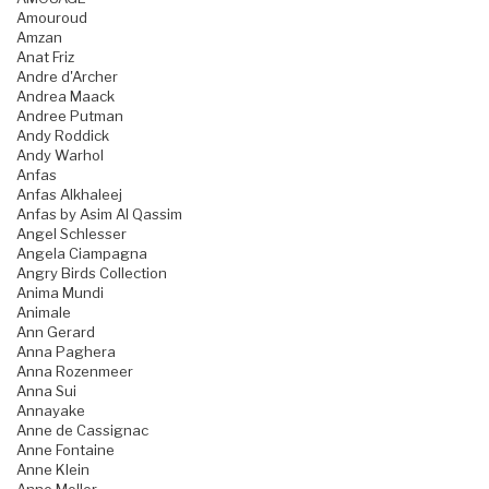
Amouroud
Amzan
Anat Friz
Andre d'Archer
Andrea Maack
Andree Putman
Andy Roddick
Andy Warhol
Anfas
Anfas Alkhaleej
Anfas by Asim Al Qassim
Angel Schlesser
Angela Ciampagna
Angry Birds Collection
Anima Mundi
Animale
Ann Gerard
Anna Paghera
Anna Rozenmeer
Anna Sui
Annayake
Anne de Cassignac
Anne Fontaine
Anne Klein