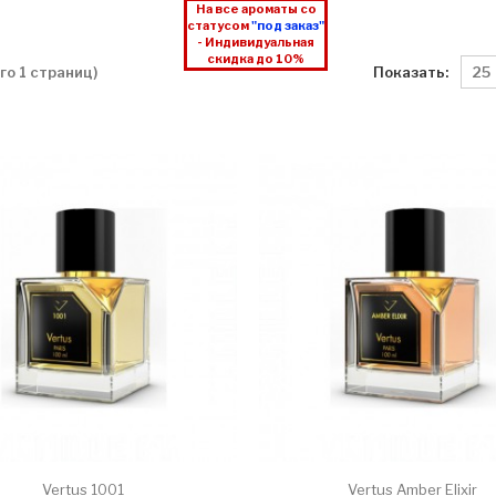
На все ароматы со
статусом
"под заказ"
- Индивидуальная
скидка до 10%
Показать:
его 1 страниц)
Vertus 1001
Vertus Amber Elixir