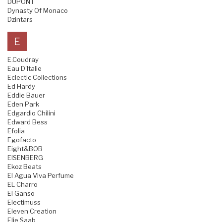
DUPONT
Dynasty Of Monaco
Dzintars
E
E.Coudray
Eau D'Italie
Eclectic Collections
Ed Hardy
Eddie Bauer
Eden Park
Edgardio Chilini
Edward Bess
Efolia
Egofacto
Eight&BOB
EISENBERG
Ekoz Beats
El Agua Viva Perfume
EL Charro
El Ganso
Electimuss
Eleven Creation
Elie Saab