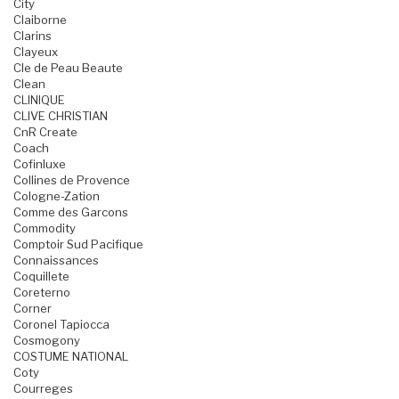
City
Claiborne
Clarins
Clayeux
Cle de Peau Beaute
Clean
CLINIQUE
CLIVE CHRISTIAN
CnR Create
Coach
Cofinluxe
Collines de Provence
Cologne-Zation
Comme des Garcons
Commodity
Comptoir Sud Pacifique
Connaissances
Coquillete
Coreterno
Corner
Coronel Tapiocca
Cosmogony
COSTUME NATIONAL
Coty
Courreges