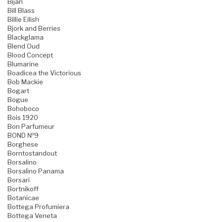
Bijan
Bill Blass
Billie Eilish
Bjork and Berries
Blackglama
Blend Oud
Blood Concept
Blumarine
Boadicea the Victorious
Bob Mackie
Bogart
Bogue
Bohoboco
Bois 1920
Bon Parfumeur
BOND №9
Borghese
Borntostandout
Borsalino
Borsalino Panama
Borsari
Bortnikoff
Botanicae
Bottega Profumiera
Bottega Veneta