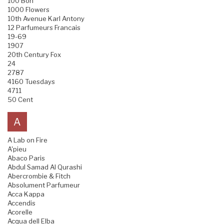
100 Bon
1000 Flowers
10th Avenue Karl Antony
12 Parfumeurs Francais
19-69
1907
20th Century Fox
24
2787
4160 Tuesdays
4711
50 Cent
A
A Lab on Fire
A'pieu
Abaco Paris
Abdul Samad Al Qurashi
Abercrombie & Fitch
Absolument Parfumeur
Acca Kappa
Accendis
Acorelle
Acqua dell Elba