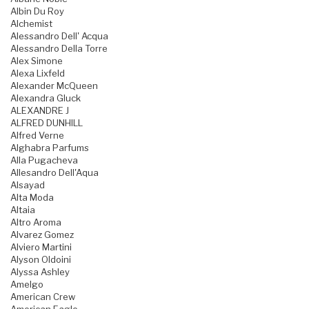
Albin Du Roy
Alchemist
Alessandro Dell' Acqua
Alessandro Della Torre
Alex Simone
Alexa Lixfeld
Alexander McQueen
Alexandra Gluck
ALEXANDRE J
ALFRED DUNHILL
Alfred Verne
Alghabra Parfums
Alla Pugacheva
Allesandro Dell'Aqua
Alsayad
Alta Moda
Altaia
Altro Aroma
Alvarez Gomez
Alviero Martini
Alyson Oldoini
Alyssa Ashley
Amelgo
American Crew