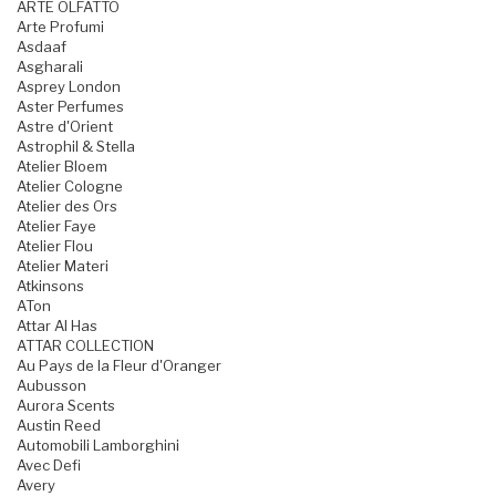
ARTE OLFATTO
Arte Profumi
Asdaaf
Asgharali
Asprey London
Aster Perfumes
Astre d'Orient
Astrophil & Stella
Atelier Bloem
Atelier Cologne
Atelier des Ors
Atelier Faye
Atelier Flou
Atelier Materi
Atkinsons
ATon
Attar Al Has
ATTAR COLLECTION
Au Pays de la Fleur d'Oranger
Aubusson
Aurora Scents
Austin Reed
Automobili Lamborghini
Avec Defi
Avery