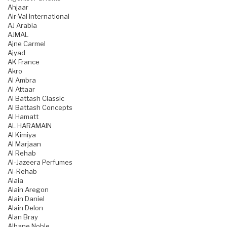
Ahjaar
Air-Val International
AJ Arabia
AJMAL
Ajne Carmel
Ajyad
AK France
Akro
Al Ambra
Al Attaar
Al Battash Classic
Al Battash Concepts
Al Hamatt
AL HARAMAIN
Al Kimiya
Al Marjaan
Al Rehab
Al-Jazeera Perfumes
Al-Rehab
Alaia
Alain Aregon
Alain Daniel
Alain Delon
Alan Bray
Albane Noble