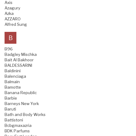
Axis
Azagury
Azka
AZZARO
Alfred Sung
B
B96
Badgley Mischka
Bait Al Bakhoor
BALDESSARINI
Baldinini
Balenciaga
Balmain
Bamotte
Banana Republic
Barbie
Barneys New York
Baruti
Bath and Body Works
Battistoni
Bcbgmaxazria
BDK Parfums