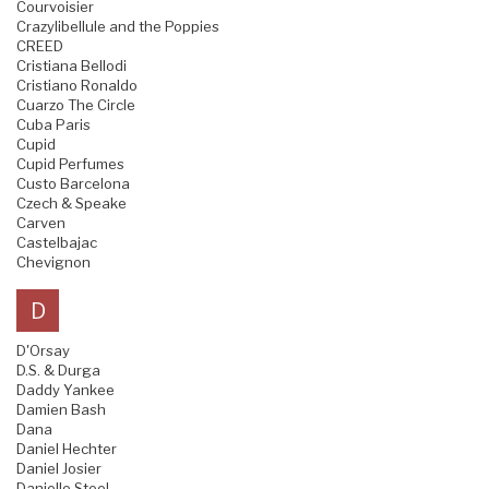
Courvoisier
Crazylibellule and the Poppies
CREED
Cristiana Bellodi
Cristiano Ronaldo
Cuarzo The Circle
Cuba Paris
Cupid
Cupid Perfumes
Custo Barcelona
Czech & Speake
Carven
Castelbajac
Chevignon
D
D'Orsay
D.S. & Durga
Daddy Yankee
Damien Bash
Dana
Daniel Hechter
Daniel Josier
Danielle Steel