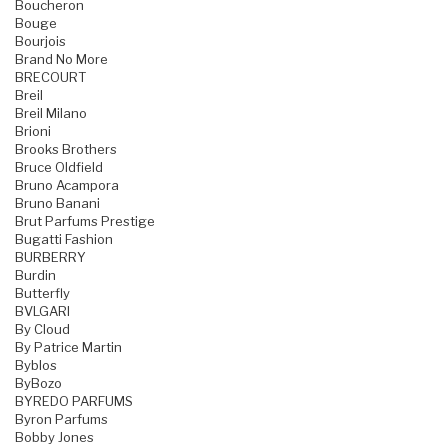
Boucheron
Bouge
Bourjois
Brand No More
BRECOURT
Breil
Breil Milano
Brioni
Brooks Brothers
Bruce Oldfield
Bruno Acampora
Bruno Banani
Brut Parfums Prestige
Bugatti Fashion
BURBERRY
Burdin
Butterfly
BVLGARI
By Cloud
By Patrice Martin
Byblos
ByBozo
BYREDO PARFUMS
Byron Parfums
Bobby Jones