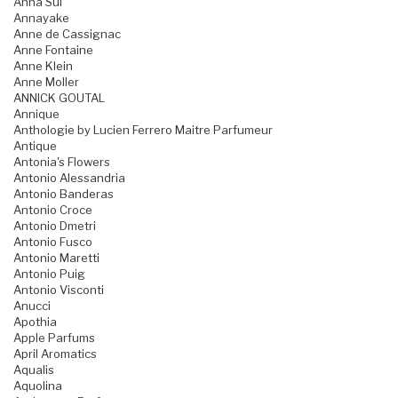
Anna Sui
Annayake
Anne de Cassignac
Anne Fontaine
Anne Klein
Anne Moller
ANNICK GOUTAL
Annique
Anthologie by Lucien Ferrero Maitre Parfumeur
Antique
Antonia's Flowers
Antonio Alessandria
Antonio Banderas
Antonio Croce
Antonio Dmetri
Antonio Fusco
Antonio Maretti
Antonio Puig
Antonio Visconti
Anucci
Apothia
Apple Parfums
April Aromatics
Aqualis
Aquolina