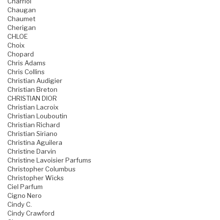
Charriol
Chaugan
Chaumet
Cherigan
CHLOE
Choix
Chopard
Chris Adams
Chris Collins
Christian Audigier
Christian Breton
CHRISTIAN DIOR
Christian Lacroix
Christian Louboutin
Christian Richard
Christian Siriano
Christina Aguilera
Christine Darvin
Christine Lavoisier Parfums
Christopher Columbus
Christopher Wicks
Ciel Parfum
Cigno Nero
Cindy C.
Cindy Crawford