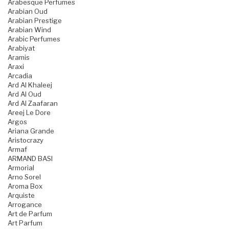
Arabesque Perfumes
Arabian Oud
Arabian Prestige
Arabian Wind
Arabic Perfumes
Arabiyat
Aramis
Araxi
Arcadia
Ard Al Khaleej
Ard Al Oud
Ard Al Zaafaran
Areej Le Dore
Argos
Ariana Grande
Aristocrazy
Armaf
ARMAND BASI
Armorial
Arno Sorel
Aroma Box
Arquiste
Arrogance
Art de Parfum
Art Parfum