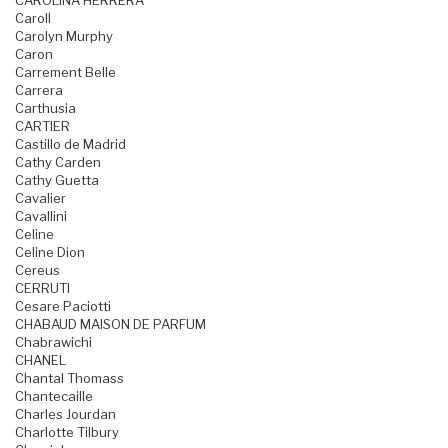
CAROLINA HERRERA
Caroll
Carolyn Murphy
Caron
Carrement Belle
Carrera
Carthusia
CARTIER
Castillo de Madrid
Cathy Carden
Cathy Guetta
Cavalier
Cavallini
Celine
Celine Dion
Cereus
CERRUTI
Cesare Paciotti
CHABAUD MAISON DE PARFUM
Chabrawichi
CHANEL
Chantal Thomass
Chantecaille
Charles Jourdan
Charlotte Tilbury