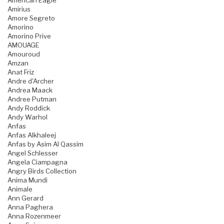
American Eagle
Amirius
Amore Segreto
Amorino
Amorino Prive
AMOUAGE
Amouroud
Amzan
Anat Friz
Andre d'Archer
Andrea Maack
Andree Putman
Andy Roddick
Andy Warhol
Anfas
Anfas Alkhaleej
Anfas by Asim Al Qassim
Angel Schlesser
Angela Ciampagna
Angry Birds Collection
Anima Mundi
Animale
Ann Gerard
Anna Paghera
Anna Rozenmeer