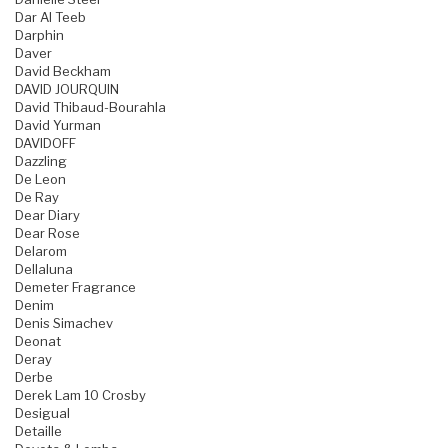
Dar Al Teeb
Darphin
Daver
David Beckham
DAVID JOURQUIN
David Thibaud-Bourahla
David Yurman
DAVIDOFF
Dazzling
De Leon
De Ray
Dear Diary
Dear Rose
Delarom
Dellaluna
Demeter Fragrance
Denim
Denis Simachev
Deonat
Deray
Derbe
Derek Lam 10 Crosby
Desigual
Detaille