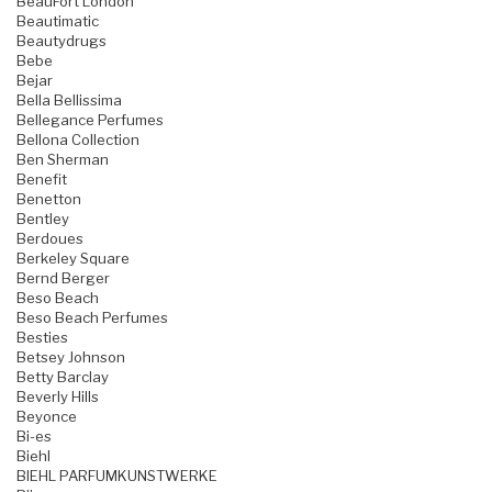
BeauFort London
Beautimatic
Beautydrugs
Bebe
Bejar
Bella Bellissima
Bellegance Perfumes
Bellona Collection
Ben Sherman
Benefit
Benetton
Bentley
Berdoues
Berkeley Square
Bernd Berger
Beso Beach
Beso Beach Perfumes
Besties
Betsey Johnson
Betty Barclay
Beverly Hills
Beyonce
Bi-es
Biehl
BIEHL PARFUMKUNSTWERKE