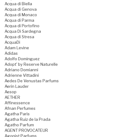
Acqua di Biella
Acqua di Genova
Acqua di Monaco
Acqua di Parma
Acqua di Portofino
Acqua Di Sardegna
Acqua di Stresa
AcquaDi
Adam Levine
Adidas
Adolfo Dominguez
Adopt' by Reserve Naturelle
Adriano Domianni
Adrienne Vittadini
Aedes De Venustas Parfums
Aerin Lauder
Aesop
AETHER
Affinessence
Afnan Perfumes
Agatha Paris
Agatha Ruiz de la Prada
Agatho Parfum
AGENT PROVOCATEUR
Agonist Parfums