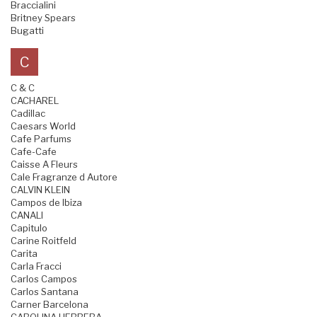
Braccialini
Britney Spears
Bugatti
C
C & C
CACHAREL
Cadillac
Caesars World
Cafe Parfums
Cafe-Cafe
Caisse A Fleurs
Cale Fragranze d Autore
CALVIN KLEIN
Campos de Ibiza
CANALI
Capitulo
Carine Roitfeld
Carita
Carla Fracci
Carlos Campos
Carlos Santana
Carner Barcelona