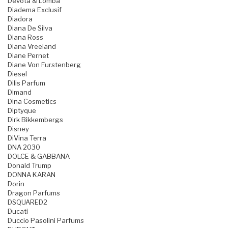
Devota & Lomba
Diadema Exclusif
Diadora
Diana De Silva
Diana Ross
Diana Vreeland
Diane Pernet
Diane Von Furstenberg
Diesel
Dilis Parfum
Dimand
Dina Cosmetics
Diptyque
Dirk Bikkembergs
Disney
DiVina Terra
DNA 2030
DOLCE & GABBANA
Donald Trump
DONNA KARAN
Dorin
Dragon Parfums
DSQUARED2
Ducati
Duccio Pasolini Parfums