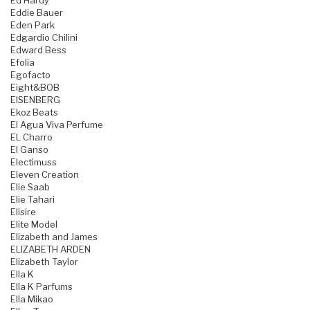
Ed Hardy
Eddie Bauer
Eden Park
Edgardio Chilini
Edward Bess
Efolia
Egofacto
Eight&BOB
EISENBERG
Ekoz Beats
El Agua Viva Perfume
EL Charro
El Ganso
Electimuss
Eleven Creation
Elie Saab
Elie Tahari
Elisire
Elite Model
Elizabeth and James
ELIZABETH ARDEN
Elizabeth Taylor
Ella K
Ella K Parfums
Ella Mikao