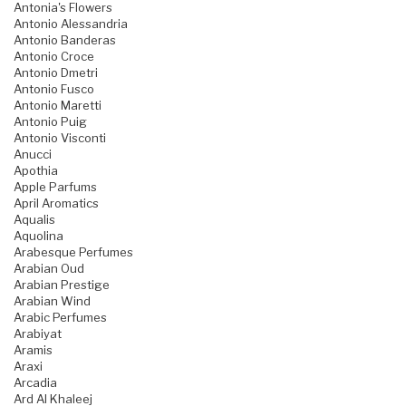
Antonia's Flowers
Antonio Alessandria
Antonio Banderas
Antonio Croce
Antonio Dmetri
Antonio Fusco
Antonio Maretti
Antonio Puig
Antonio Visconti
Anucci
Apothia
Apple Parfums
April Aromatics
Aqualis
Aquolina
Arabesque Perfumes
Arabian Oud
Arabian Prestige
Arabian Wind
Arabic Perfumes
Arabiyat
Aramis
Araxi
Arcadia
Ard Al Khaleej