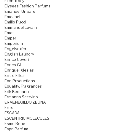
Ellen Tracy
Elysees Fashion Parfums
Emanuel Ungaro
Emeshel
Emilio Pucci
Emmanuel Levain
Emor
Emper
Emporium
Engelsrufer
English Laundry
Enrico Coveri
Enrico Gi
Enrique Iglesias
Entre Filles
Eon Productions
Equality. Fragrances
Erik Kormann
Ermanno Scervino
ERMENEGILDO ZEGNA
Erox
ESCADA
ESCENTRIC MOLECULES
Esme Rene
Espri Parfum