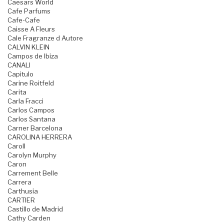
Caesars World
Cafe Parfums
Cafe-Cafe
Caisse A Fleurs
Cale Fragranze d Autore
CALVIN KLEIN
Campos de Ibiza
CANALI
Capitulo
Carine Roitfeld
Carita
Carla Fracci
Carlos Campos
Carlos Santana
Carner Barcelona
CAROLINA HERRERA
Caroll
Carolyn Murphy
Caron
Carrement Belle
Carrera
Carthusia
CARTIER
Castillo de Madrid
Cathy Carden