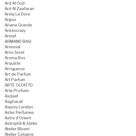
Ard Al Oud
Ard Al Zaafaran
Areej Le Dore
Argos
Ariana Grande
Aristocrazy
Armaf
ARMAND BASI
Armorial
Arno Sorel
Aroma Box
Arquiste
Arrogance
Art de Parfum
Art Parfum
ARTE OLFATTO
Arte Profumi
Asdaaf
Asgharali
Asprey London
Aster Perfumes
Astre d'Orient
Astrophil & Stella
Atelier Bloem
Atelier Cologne