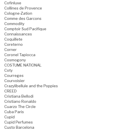
Cofinluxe
Collines de Provence
Cologne-Zation
Comme des Garcons
Commodity
Comptoir Sud Pacifique
Connaissances
Coquillete
Coreterno
Corner
Coronel Tapiocca
Cosmogony
COSTUME NATIONAL
Coty
Courreges
Courvoisier
Crazylibellule and the Poppies
CREED
Cristiana Bellodi
Cristiano Ronaldo
Cuarzo The Circle
Cuba Paris
Cupid
Cupid Perfumes
Custo Barcelona