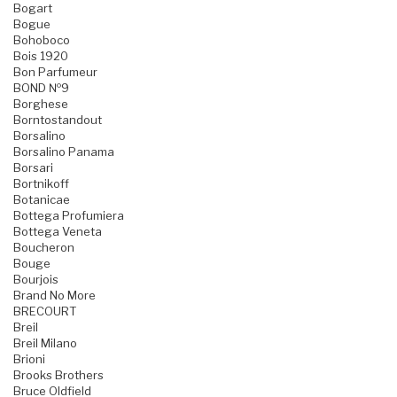
Bogart
Bogue
Bohoboco
Bois 1920
Bon Parfumeur
BOND №9
Borghese
Borntostandout
Borsalino
Borsalino Panama
Borsari
Bortnikoff
Botanicae
Bottega Profumiera
Bottega Veneta
Boucheron
Bouge
Bourjois
Brand No More
BRECOURT
Breil
Breil Milano
Brioni
Brooks Brothers
Bruce Oldfield