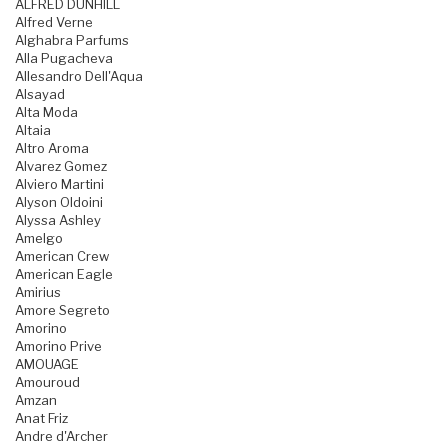
ALFRED DUNHILL
Alfred Verne
Alghabra Parfums
Alla Pugacheva
Allesandro Dell'Aqua
Alsayad
Alta Moda
Altaia
Altro Aroma
Alvarez Gomez
Alviero Martini
Alyson Oldoini
Alyssa Ashley
Amelgo
American Crew
American Eagle
Amirius
Amore Segreto
Amorino
Amorino Prive
AMOUAGE
Amouroud
Amzan
Anat Friz
Andre d'Archer