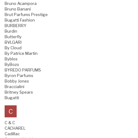
Bruno Acampora
Bruno Banani
Brut Parfums Prestige
Bugatti Fashion
BURBERRY
Burdin
Butterfly
BVLGARI
By Cloud
By Patrice Martin
Byblos
ByBozo
BYREDO PARFUMS
Byron Parfums
Bobby Jones
Braccialini
Britney Spears
Bugatti
C
C & C
CACHAREL
Cadillac