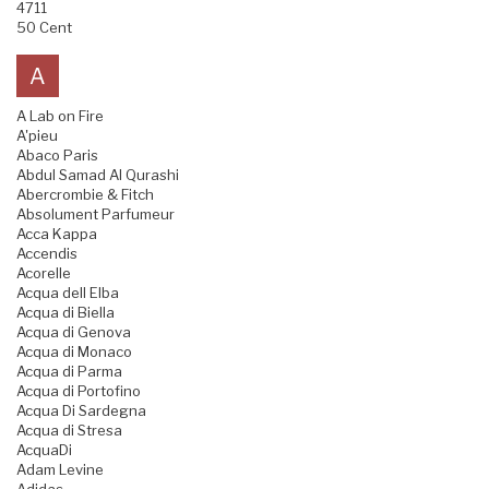
4711
50 Cent
A
A Lab on Fire
A'pieu
Abaco Paris
Abdul Samad Al Qurashi
Abercrombie & Fitch
Absolument Parfumeur
Acca Kappa
Accendis
Acorelle
Acqua dell Elba
Acqua di Biella
Acqua di Genova
Acqua di Monaco
Acqua di Parma
Acqua di Portofino
Acqua Di Sardegna
Acqua di Stresa
AcquaDi
Adam Levine