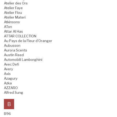
Atelier des Ors
Atelier Faye
Atelier Flou
Atelier Materi
Atkinsons
ATon
Attar Al Has
ATTAR COLLECTION
Au Pays de la Fleur d'Oranger
Aubusson
Aurora Scents
Austin Reed
Automobili Lamborghini
Avec Defi
Avery
Axis
Azagury
Azka
AZZARO
Alfred Sung
B
B96