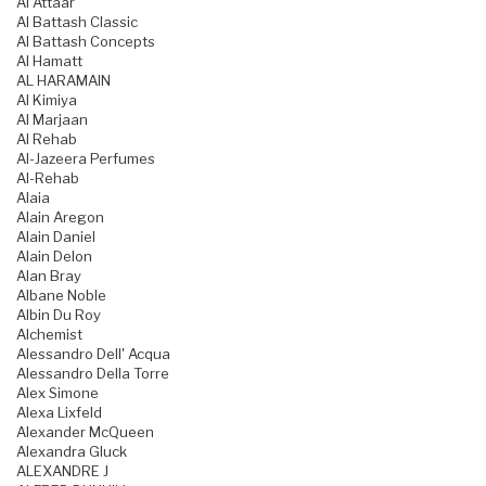
Al Attaar
Al Battash Classic
Al Battash Concepts
Al Hamatt
AL HARAMAIN
Al Kimiya
Al Marjaan
Al Rehab
Al-Jazeera Perfumes
Al-Rehab
Alaia
Alain Aregon
Alain Daniel
Alain Delon
Alan Bray
Albane Noble
Albin Du Roy
Alchemist
Alessandro Dell' Acqua
Alessandro Della Torre
Alex Simone
Alexa Lixfeld
Alexander McQueen
Alexandra Gluck
ALEXANDRE J