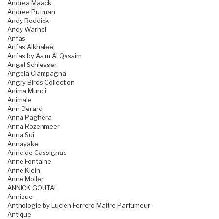
Andrea Maack
Andree Putman
Andy Roddick
Andy Warhol
Anfas
Anfas Alkhaleej
Anfas by Asim Al Qassim
Angel Schlesser
Angela Ciampagna
Angry Birds Collection
Anima Mundi
Animale
Ann Gerard
Anna Paghera
Anna Rozenmeer
Anna Sui
Annayake
Anne de Cassignac
Anne Fontaine
Anne Klein
Anne Moller
ANNICK GOUTAL
Annique
Anthologie by Lucien Ferrero Maitre Parfumeur
Antique