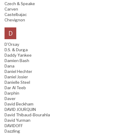
Czech & Speake
Carven
Castelbajac
Chevignon
D
D'Orsay
D.S. & Durga
Daddy Yankee
Damien Bash
Dana
Daniel Hechter
Daniel Josier
Danielle Steel
Dar Al Teeb
Darphin
Daver
David Beckham
DAVID JOURQUIN
David Thibaud-Bourahla
David Yurman
DAVIDOFF
Dazzling