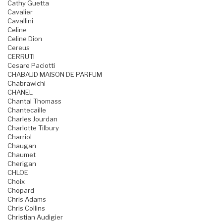
Cathy Guetta
Cavalier
Cavallini
Celine
Celine Dion
Cereus
CERRUTI
Cesare Paciotti
CHABAUD MAISON DE PARFUM
Chabrawichi
CHANEL
Chantal Thomass
Chantecaille
Charles Jourdan
Charlotte Tilbury
Charriol
Chaugan
Chaumet
Cherigan
CHLOE
Choix
Chopard
Chris Adams
Chris Collins
Christian Audigier