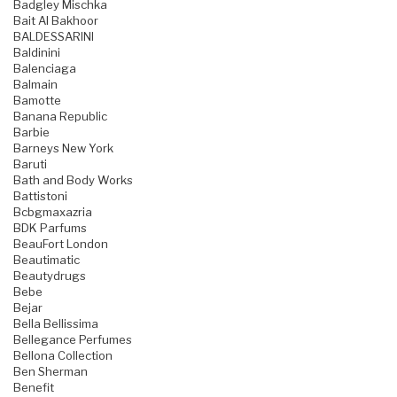
Badgley Mischka
Bait Al Bakhoor
BALDESSARINI
Baldinini
Balenciaga
Balmain
Bamotte
Banana Republic
Barbie
Barneys New York
Baruti
Bath and Body Works
Battistoni
Bcbgmaxazria
BDK Parfums
BeauFort London
Beautimatic
Beautydrugs
Bebe
Bejar
Bella Bellissima
Bellegance Perfumes
Bellona Collection
Ben Sherman
Benefit