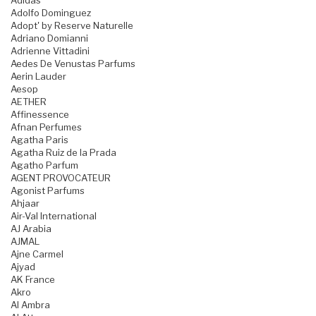
Adidas
Adolfo Dominguez
Adopt' by Reserve Naturelle
Adriano Domianni
Adrienne Vittadini
Aedes De Venustas Parfums
Aerin Lauder
Aesop
AETHER
Affinessence
Afnan Perfumes
Agatha Paris
Agatha Ruiz de la Prada
Agatho Parfum
AGENT PROVOCATEUR
Agonist Parfums
Ahjaar
Air-Val International
AJ Arabia
AJMAL
Ajne Carmel
Ajyad
AK France
Akro
Al Ambra