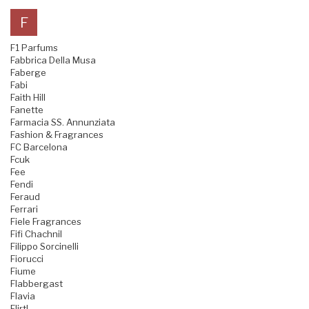
F
F1 Parfums
Fabbrica Della Musa
Faberge
Fabi
Faith Hill
Fanette
Farmacia SS. Annunziata
Fashion & Fragrances
FC Barcelona
Fcuk
Fee
Fendi
Feraud
Ferrari
Fiele Fragrances
Fifi Chachnil
Filippo Sorcinelli
Fiorucci
Fiume
Flabbergast
Flavia
Flirt!