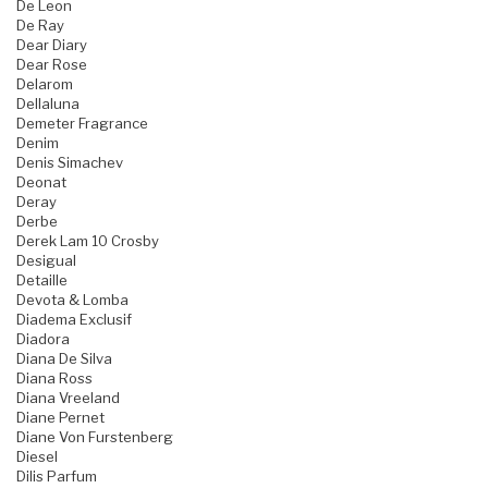
De Leon
De Ray
Dear Diary
Dear Rose
Delarom
Dellaluna
Demeter Fragrance
Denim
Denis Simachev
Deonat
Deray
Derbe
Derek Lam 10 Crosby
Desigual
Detaille
Devota & Lomba
Diadema Exclusif
Diadora
Diana De Silva
Diana Ross
Diana Vreeland
Diane Pernet
Diane Von Furstenberg
Diesel
Dilis Parfum