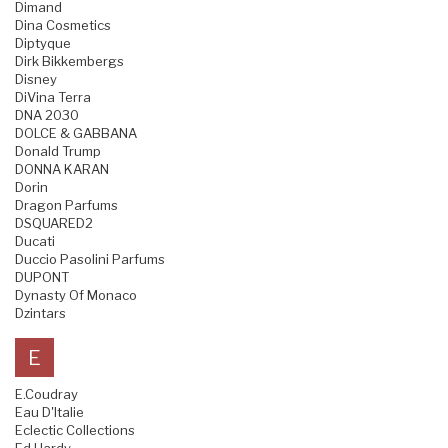
Dimand
Dina Cosmetics
Diptyque
Dirk Bikkembergs
Disney
DiVina Terra
DNA 2030
DOLCE & GABBANA
Donald Trump
DONNA KARAN
Dorin
Dragon Parfums
DSQUARED2
Ducati
Duccio Pasolini Parfums
DUPONT
Dynasty Of Monaco
Dzintars
E
E.Coudray
Eau D'Italie
Eclectic Collections