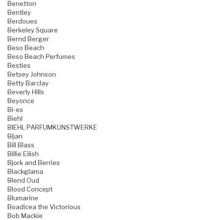
Benetton
Bentley
Berdoues
Berkeley Square
Bernd Berger
Beso Beach
Beso Beach Perfumes
Besties
Betsey Johnson
Betty Barclay
Beverly Hills
Beyonce
Bi-es
Biehl
BIEHL PARFUMKUNSTWERKE
Bijan
Bill Blass
Billie Eilish
Bjork and Berries
Blackglama
Blend Oud
Blood Concept
Blumarine
Boadicea the Victorious
Bob Mackie