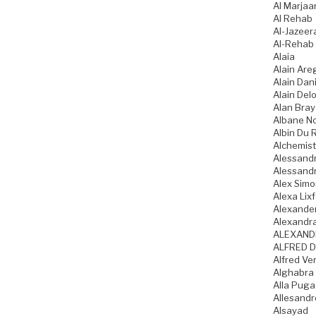
Al Marjaa
Al Rehab
Al-Jazeer
Al-Rehab
Alaia
Alain Are
Alain Dani
Alain Del
Alan Bray
Albane N
Albin Du 
Alchemist
Alessandr
Alessandr
Alex Sim
Alexa Lixf
Alexande
Alexandr
ALEXAND
ALFRED D
Alfred Ve
Alghabra
Alla Pug
Allesandr
Alsayad