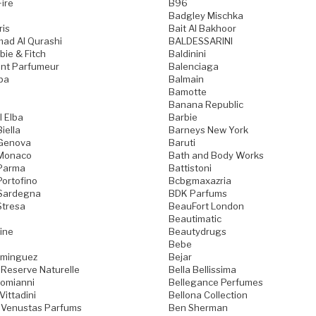
Fire
B96
Badgley Mischka
ris
Bait Al Bakhoor
ad Al Qurashi
BALDESSARINI
ie & Fitch
Baldinini
nt Parfumeur
Balenciaga
pa
Balmain
Bamotte
Banana Republic
l Elba
Barbie
iella
Barneys New York
 Genova
Baruti
 Monaco
Bath and Body Works
 Parma
Battistoni
Portofino
Bcbgmaxazria
 Sardegna
BDK Parfums
Stresa
BeauFort London
Beautimatic
ine
Beautydrugs
Bebe
ominguez
Bejar
 Reserve Naturelle
Bella Bellissima
Domianni
Bellegance Perfumes
Vittadini
Bellona Collection
 Venustas Parfums
Ben Sherman