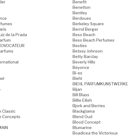
der
Benefit
Benetton
Bentley
ence
Berdoues
rfumes
Berkeley Square
aris
Bernd Berger
iz de la Prada
Beso Beach
arfum
Beso Beach Perfumes
ROVOCATEUR
Besties
Parfums
Betsey Johnson
Betty Barclay
ternational
Beverly Hills
Beyonce
Bi-es
mel
Biehl
BIEHL PARFUMKUNSTWERKE
e
Bijan
Bill Blass
Billie Eilish
Bjork and Berries
h Classic
Blackglama
h Concepts
Blend Oud
Blood Concept
MAIN
Blumarine
Boadicea the Victorious