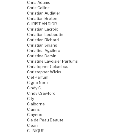
Chris Adams
Chris Collins
Christian Audigier
Christian Breton
CHRISTIAN DIOR
Christian Lacroix
Christian Louboutin
Christian Richard
Christian Siriano
Christina Aguilera
Christine Darvin
Christine Lavoisier Parfums
Christopher Columbus
Christopher Wicks
Ciel Parfum
Cigno Nero
Cindy C.
Cindy Crawford
City
Claiborne
Clarins
Clayeux
Cle de Peau Beaute
Clean
CLINIQUE