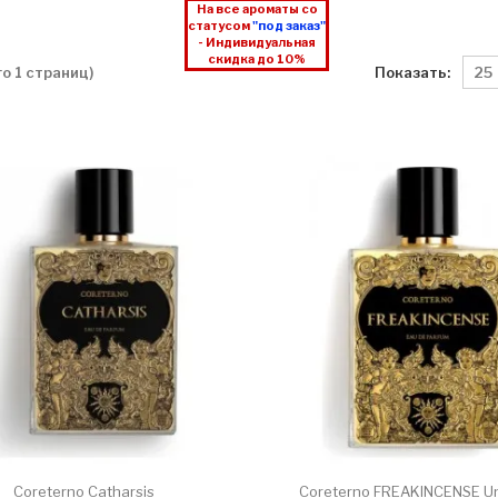
На все ароматы со
статусом
"под заказ"
- Индивидуальная
скидка до 10%
Показать:
го 1 страниц)
Coreterno Catharsis
Coreterno FREAKINCENSE U