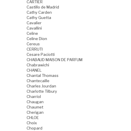
CARTIER
Castillo de Madrid
Cathy Carden
Cathy Guetta
Cavalier
Cavallini
Celine
Celine Dion
Cereus
CERRUTI
Cesare Paciotti
CHABAUD MAISON DE PARFUM
Chabrawichi
CHANEL
Chantal Thomass
Chantecaille
Charles Jourdan
Charlotte Tilbury
Charriol
Chaugan
Chaumet
Cherigan
CHLOE
Choix
Chopard