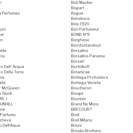
n
Bob Mackie
Bogart
a Perfumes
Bogue
Bohoboco
Bois 1920
gon
Bon Parfumeur
el
BOND №9
on
Borghese
Borntostandout
oble
Borsalino
Roy
Borsalino Panama
Borsari
o Dell' Acqua
Bortnikoff
o Della Torre
Botanicae
one
Bottega Profumiera
eld
Bottega Veneta
r McQueen
Boucheron
a Gluck
Bouge
RE J
Bourjois
UNHILL
Brand No More
rne
BRECOURT
 Parfums
Breil
acheva
Breil Milano
o Dell'Aqua
Brioni
Brooks Brothers