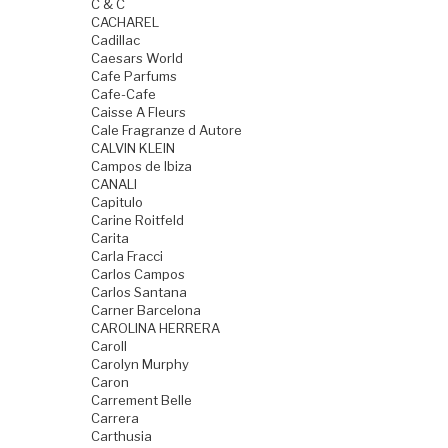
C & C
CACHAREL
Cadillac
Caesars World
Cafe Parfums
Cafe-Cafe
Caisse A Fleurs
Cale Fragranze d Autore
CALVIN KLEIN
Campos de Ibiza
CANALI
Capitulo
Carine Roitfeld
Carita
Carla Fracci
Carlos Campos
Carlos Santana
Carner Barcelona
CAROLINA HERRERA
Caroll
Carolyn Murphy
Caron
Carrement Belle
Carrera
Carthusia