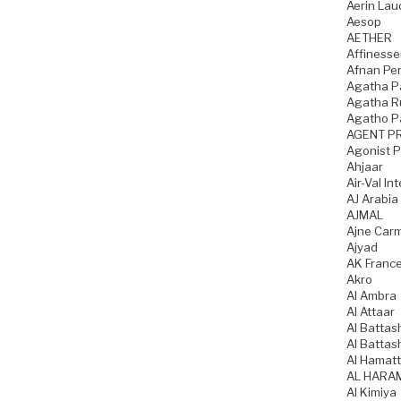
Aerin Lau
Aesop
AETHER
Affiness
Afnan Pe
Agatha P
Agatha Ru
Agatho P
AGENT P
Agonist 
Ahjaar
Air-Val In
AJ Arabia
AJMAL
Ajne Car
Ajyad
AK Franc
Akro
Al Ambra
Al Attaar
Al Battas
Al Battas
Al Hamatt
AL HARA
Al Kimiya