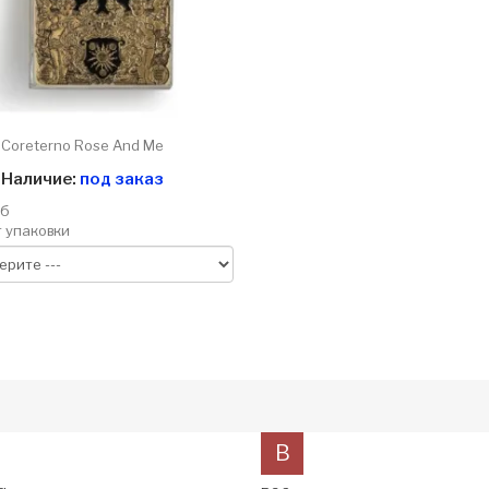
Coreterno Rose And Me
Наличие:
под заказ
уб
 упаковки
B