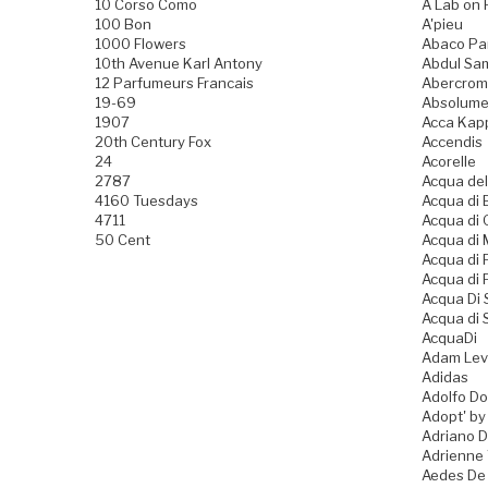
10 Corso Como
A Lab on 
100 Bon
A'pieu
1000 Flowers
Abaco Pa
10th Avenue Karl Antony
Abdul Sam
12 Parfumeurs Francais
Abercromb
19-69
Absolume
1907
Acca Kap
20th Century Fox
Accendis
24
Acorelle
2787
Acqua del
4160 Tuesdays
Acqua di B
4711
Acqua di
50 Cent
Acqua di
Acqua di
Acqua di 
Acqua Di
Acqua di 
AcquaDi
Adam Lev
Adidas
Adolfo D
Adopt' by
Adriano 
Adrienne 
Aedes De