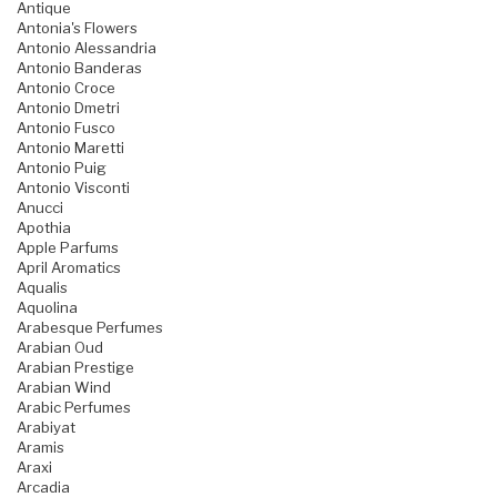
Antique
Antonia's Flowers
Antonio Alessandria
Antonio Banderas
Antonio Croce
Antonio Dmetri
Antonio Fusco
Antonio Maretti
Antonio Puig
Antonio Visconti
Anucci
Apothia
Apple Parfums
April Aromatics
Aqualis
Aquolina
Arabesque Perfumes
Arabian Oud
Arabian Prestige
Arabian Wind
Arabic Perfumes
Arabiyat
Aramis
Araxi
Arcadia