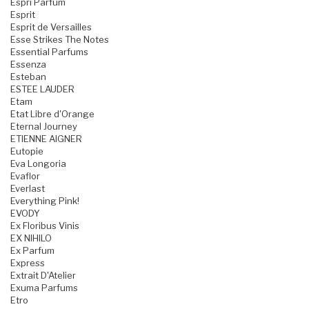
Espri Parfum
Esprit
Esprit de Versailles
Esse Strikes The Notes
Essential Parfums
Essenza
Esteban
ESTEE LAUDER
Etam
Etat Libre d'Orange
Eternal Journey
ETIENNE AIGNER
Eutopie
Eva Longoria
Evaflor
Everlast
Everything Pink!
EVODY
Ex Floribus Vinis
EX NIHILO
Ex Parfum
Express
Extrait D'Atelier
Exuma Parfums
Etro