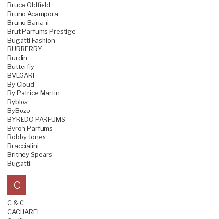
Bruce Oldfield
Bruno Acampora
Bruno Banani
Brut Parfums Prestige
Bugatti Fashion
BURBERRY
Burdin
Butterfly
BVLGARI
By Cloud
By Patrice Martin
Byblos
ByBozo
BYREDO PARFUMS
Byron Parfums
Bobby Jones
Braccialini
Britney Spears
Bugatti
C
C & C
CACHAREL