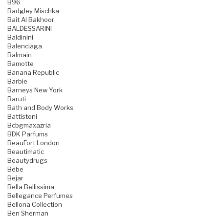
B96
Badgley Mischka
Bait Al Bakhoor
BALDESSARINI
Baldinini
Balenciaga
Balmain
Bamotte
Banana Republic
Barbie
Barneys New York
Baruti
Bath and Body Works
Battistoni
Bcbgmaxazria
BDK Parfums
BeauFort London
Beautimatic
Beautydrugs
Bebe
Bejar
Bella Bellissima
Bellegance Perfumes
Bellona Collection
Ben Sherman