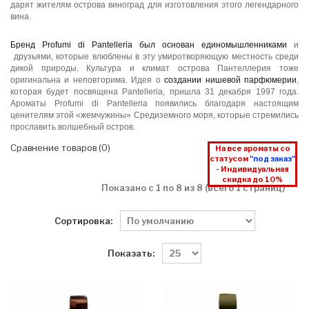
дарят жителям острова виноград для изготовления этого легендарного
вина.
Бренд Profumi di Pantelleria был основан единомышленниками
и
друзьями, которые влюблены в эту умиротворяющую местность среди
дикой природы. Культура и климат острова Пантеллерия тоже
оригинальна и неповторима. Идея о
создании нишевой парфюмерии
,
которая будет посвящена Pantelleria, пришла 31 декабря 1997 года.
Ароматы Profumi di Pantelleria появились благодаря настоящим
ценителям этой «жемчужины» Средиземного моря, которые стремились
прославить волшебный остров.
Сравнение товаров (0)
На все ароматы со
статусом
"под заказ"
- Индивидуальная
скидка до 10%
Показано с 1 по 8 из 8 (всего 1 страниц)
Сортировка:
Показать: