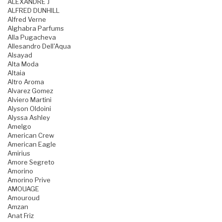
ALEXANDRE J
ALFRED DUNHILL
Alfred Verne
Alghabra Parfums
Alla Pugacheva
Allesandro Dell'Aqua
Alsayad
Alta Moda
Altaia
Altro Aroma
Alvarez Gomez
Alviero Martini
Alyson Oldoini
Alyssa Ashley
Amelgo
American Crew
American Eagle
Amirius
Amore Segreto
Amorino
Amorino Prive
AMOUAGE
Amouroud
Amzan
Anat Friz