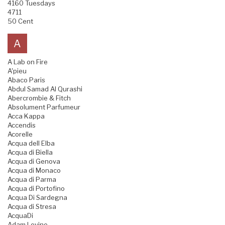
4160 Tuesdays
4711
50 Cent
A
A Lab on Fire
A'pieu
Abaco Paris
Abdul Samad Al Qurashi
Abercrombie & Fitch
Absolument Parfumeur
Acca Kappa
Accendis
Acorelle
Acqua dell Elba
Acqua di Biella
Acqua di Genova
Acqua di Monaco
Acqua di Parma
Acqua di Portofino
Acqua Di Sardegna
Acqua di Stresa
AcquaDi
Adam Levine