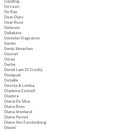
Dazzling
De Leon
De Ray
Dear Diary
Dear Rose
Delarom
Dellaluna
Demeter Fragrance
Denim
Denis Simachev
Deonat
Deray
Derbe
Derek Lam 10 Crosby
Desigual
Detaille
Devota & Lomba
Diadema Exclusif
Diadora
Diana De Silva
Diana Ross
Diana Vreeland
Diane Pernet
Diane Von Furstenberg
Diesel