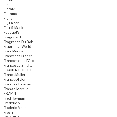
Flirt!
Floraiku
Florame
Floris
Fly Falcon
Fort & Manle
Fouquet's
Fragonard
Fragrance Du Bois
Fragrance World
Frais Monde
Francesca Bianchi
Francesca dell'Oro
Francesco Smalto
FRANCK BOCLET
Franck Muller
Franck Olivier
Francois Fournier
Frankie Morello
FRAPIN
Fred Hayman
Frederic M
Frederic Malle
Fresh