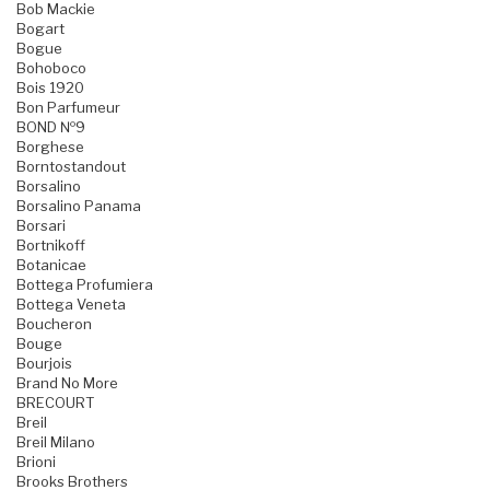
Bob Mackie
Bogart
Bogue
Bohoboco
Bois 1920
Bon Parfumeur
BOND №9
Borghese
Borntostandout
Borsalino
Borsalino Panama
Borsari
Bortnikoff
Botanicae
Bottega Profumiera
Bottega Veneta
Boucheron
Bouge
Bourjois
Brand No More
BRECOURT
Breil
Breil Milano
Brioni
Brooks Brothers