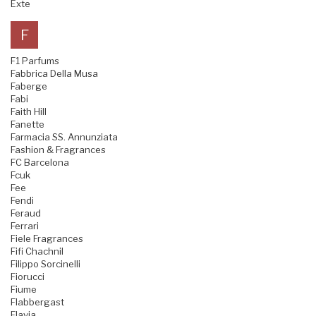
Exte
F
F1 Parfums
Fabbrica Della Musa
Faberge
Fabi
Faith Hill
Fanette
Farmacia SS. Annunziata
Fashion & Fragrances
FC Barcelona
Fcuk
Fee
Fendi
Feraud
Ferrari
Fiele Fragrances
Fifi Chachnil
Filippo Sorcinelli
Fiorucci
Fiume
Flabbergast
Flavia