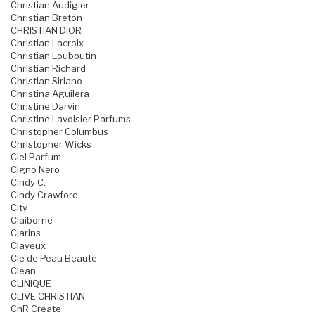
Christian Audigier
Christian Breton
CHRISTIAN DIOR
Christian Lacroix
Christian Louboutin
Christian Richard
Christian Siriano
Christina Aguilera
Christine Darvin
Christine Lavoisier Parfums
Christopher Columbus
Christopher Wicks
Ciel Parfum
Cigno Nero
Cindy C.
Cindy Crawford
City
Claiborne
Clarins
Clayeux
Cle de Peau Beaute
Clean
CLINIQUE
CLIVE CHRISTIAN
CnR Create