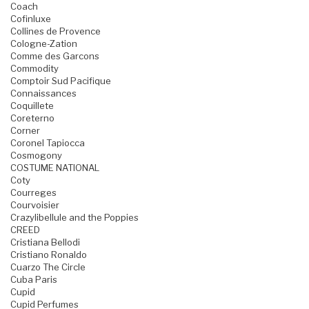
Coach
Cofinluxe
Collines de Provence
Cologne-Zation
Comme des Garcons
Commodity
Comptoir Sud Pacifique
Connaissances
Coquillete
Coreterno
Corner
Coronel Tapiocca
Cosmogony
COSTUME NATIONAL
Coty
Courreges
Courvoisier
Crazylibellule and the Poppies
CREED
Cristiana Bellodi
Cristiano Ronaldo
Cuarzo The Circle
Cuba Paris
Cupid
Cupid Perfumes