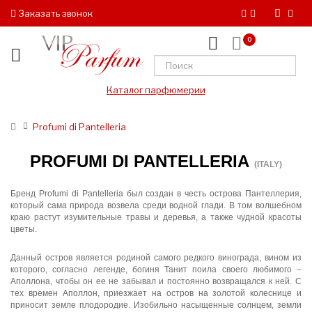
Заказать звонок
0
Каталог парфюмерии
Profumi di Pantelleria
PROFUMI DI PANTELLERIA
(ITALY)
Бренд Profumi di Pantelleria был создан в честь острова Пантеллерия,
который сама природа возвела среди водной глади. В том волшебном
краю растут изумительные травы и деревья, а также чудной красоты
цветы.
Данный остров является родиной самого редкого винограда, вином из
которого, согласно легенде, богиня Танит поила своего любимого –
Аполлона, чтобы он ее не забывал и постоянно возвращался к ней. С
тех времен Аполлон, приезжает на остров на золотой колеснице и
приносит земле плодородие. Изобильно насыщенные солнцем, земли