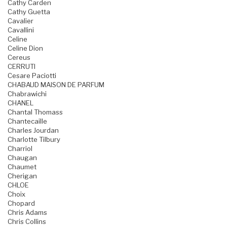
Cathy Carden
Cathy Guetta
Cavalier
Cavallini
Celine
Celine Dion
Cereus
CERRUTI
Cesare Paciotti
CHABAUD MAISON DE PARFUM
Chabrawichi
CHANEL
Chantal Thomass
Chantecaille
Charles Jourdan
Charlotte Tilbury
Charriol
Chaugan
Chaumet
Cherigan
CHLOE
Choix
Chopard
Chris Adams
Chris Collins