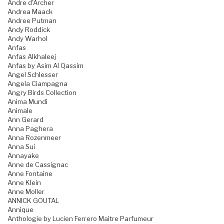
Andre d'Archer
Andrea Maack
Andree Putman
Andy Roddick
Andy Warhol
Anfas
Anfas Alkhaleej
Anfas by Asim Al Qassim
Angel Schlesser
Angela Ciampagna
Angry Birds Collection
Anima Mundi
Animale
Ann Gerard
Anna Paghera
Anna Rozenmeer
Anna Sui
Annayake
Anne de Cassignac
Anne Fontaine
Anne Klein
Anne Moller
ANNICK GOUTAL
Annique
Anthologie by Lucien Ferrero Maitre Parfumeur