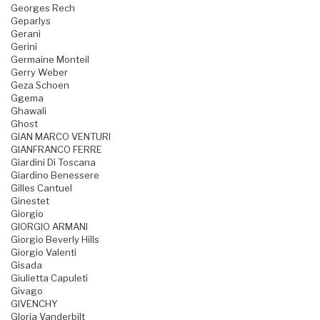
Georges Rech
Geparlys
Gerani
Gerini
Germaine Monteil
Gerry Weber
Geza Schoen
Ggema
Ghawali
Ghost
GIAN MARCO VENTURI
GIANFRANCO FERRE
Giardini Di Toscana
Giardino Benessere
Gilles Cantuel
Ginestet
Giorgio
GIORGIO ARMANI
Giorgio Beverly Hills
Giorgio Valenti
Gisada
Giulietta Capuleti
Givago
GIVENCHY
Gloria Vanderbilt