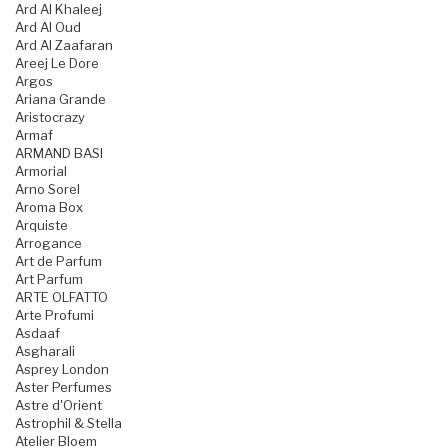
Ard Al Khaleej
Ard Al Oud
Ard Al Zaafaran
Areej Le Dore
Argos
Ariana Grande
Aristocrazy
Armaf
ARMAND BASI
Armorial
Arno Sorel
Aroma Box
Arquiste
Arrogance
Art de Parfum
Art Parfum
ARTE OLFATTO
Arte Profumi
Asdaaf
Asgharali
Asprey London
Aster Perfumes
Astre d'Orient
Astrophil & Stella
Atelier Bloem