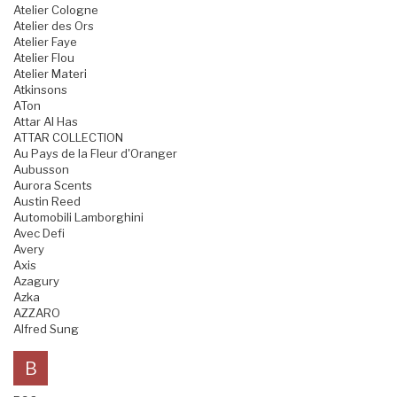
Atelier Cologne
Atelier des Ors
Atelier Faye
Atelier Flou
Atelier Materi
Atkinsons
ATon
Attar Al Has
ATTAR COLLECTION
Au Pays de la Fleur d'Oranger
Aubusson
Aurora Scents
Austin Reed
Automobili Lamborghini
Avec Defi
Avery
Axis
Azagury
Azka
AZZARO
Alfred Sung
B