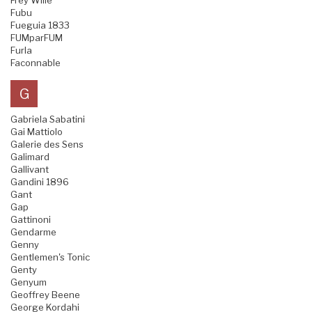
Frey Wille
Fubu
Fueguia 1833
FUMparFUM
Furla
Faconnable
G
Gabriela Sabatini
Gai Mattiolo
Galerie des Sens
Galimard
Gallivant
Gandini 1896
Gant
Gap
Gattinoni
Gendarme
Genny
Gentlemen's Tonic
Genty
Genyum
Geoffrey Beene
George Kordahi