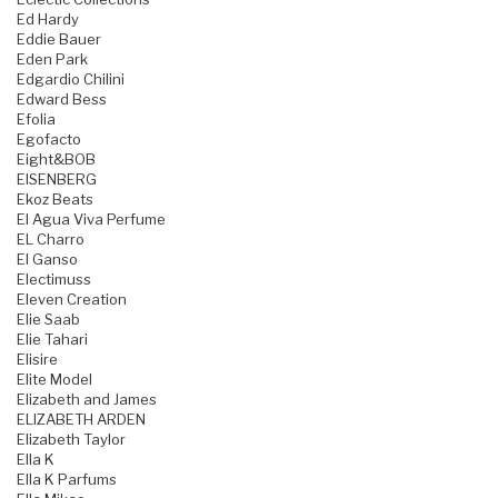
Ed Hardy
Eddie Bauer
Eden Park
Edgardio Chilini
Edward Bess
Efolia
Egofacto
Eight&BOB
EISENBERG
Ekoz Beats
El Agua Viva Perfume
EL Charro
El Ganso
Electimuss
Eleven Creation
Elie Saab
Elie Tahari
Elisire
Elite Model
Elizabeth and James
ELIZABETH ARDEN
Elizabeth Taylor
Ella K
Ella K Parfums