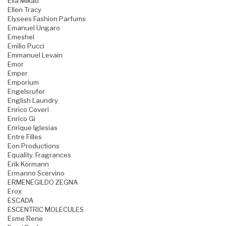
Ella Mikao
Ellen Tracy
Elysees Fashion Parfums
Emanuel Ungaro
Emeshel
Emilio Pucci
Emmanuel Levain
Emor
Emper
Emporium
Engelsrufer
English Laundry
Enrico Coveri
Enrico Gi
Enrique Iglesias
Entre Filles
Eon Productions
Equality. Fragrances
Erik Kormann
Ermanno Scervino
ERMENEGILDO ZEGNA
Erox
ESCADA
ESCENTRIC MOLECULES
Esme Rene