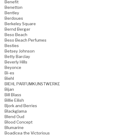
Benefit
Benetton
Bentley
Berdoues
Berkeley Square
Bernd Berger
Beso Beach
Beso Beach Perfumes
Besties
Betsey Johnson
Betty Barclay
Beverly Hills
Beyonce
Bi-es
Biehl
BIEHL PARFUMKUNSTWERKE
Bijan
Bill Blass
Billie Eilish
Bjork and Berries
Blackglama
Blend Oud
Blood Concept
Blumarine
Boadicea the Victorious