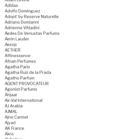
Adidas
Adolfo Dominguez
Adopt' by Reserve Naturelle
Adriano Domianni
Adrienne Vittadini
Aedes De Venustas Parfums
Aerin Lauder
Aesop
AETHER
Affinessence
Afnan Perfumes
Agatha Paris
Agatha Ruiz de la Prada
Agatho Parfum
AGENT PROVOCATEUR
Agonist Parfums
Ahjaar
Air-Val International
AJ Arabia
AJMAL
Ajne Carmel
Ajyad
AK France
Akro