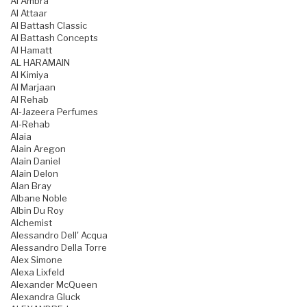
Al Ambra
Al Attaar
Al Battash Classic
Al Battash Concepts
Al Hamatt
AL HARAMAIN
Al Kimiya
Al Marjaan
Al Rehab
Al-Jazeera Perfumes
Al-Rehab
Alaia
Alain Aregon
Alain Daniel
Alain Delon
Alan Bray
Albane Noble
Albin Du Roy
Alchemist
Alessandro Dell' Acqua
Alessandro Della Torre
Alex Simone
Alexa Lixfeld
Alexander McQueen
Alexandra Gluck