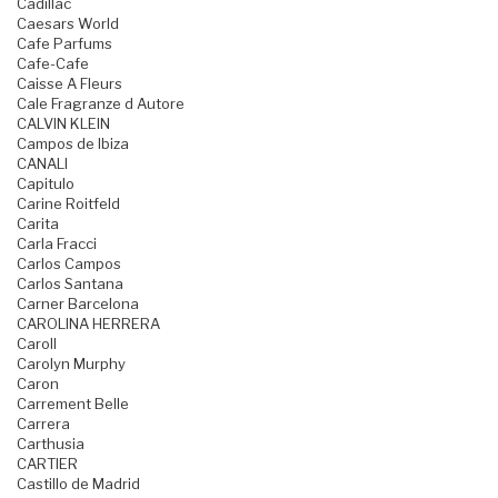
Cadillac
Caesars World
Cafe Parfums
Cafe-Cafe
Caisse A Fleurs
Cale Fragranze d Autore
CALVIN KLEIN
Campos de Ibiza
CANALI
Capitulo
Carine Roitfeld
Carita
Carla Fracci
Carlos Campos
Carlos Santana
Carner Barcelona
CAROLINA HERRERA
Caroll
Carolyn Murphy
Caron
Carrement Belle
Carrera
Carthusia
CARTIER
Castillo de Madrid