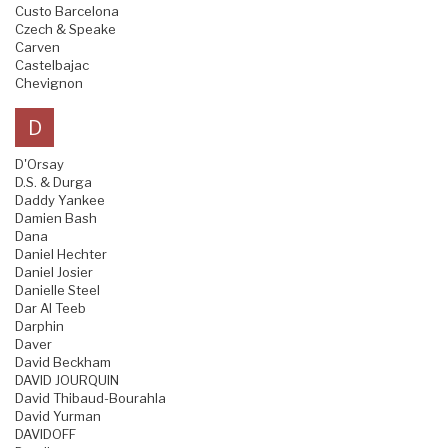
Custo Barcelona
Czech & Speake
Carven
Castelbajac
Chevignon
D
D'Orsay
D.S. & Durga
Daddy Yankee
Damien Bash
Dana
Daniel Hechter
Daniel Josier
Danielle Steel
Dar Al Teeb
Darphin
Daver
David Beckham
DAVID JOURQUIN
David Thibaud-Bourahla
David Yurman
DAVIDOFF