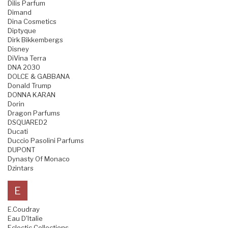
Dilis Parfum
Dimand
Dina Cosmetics
Diptyque
Dirk Bikkembergs
Disney
DiVina Terra
DNA 2030
DOLCE & GABBANA
Donald Trump
DONNA KARAN
Dorin
Dragon Parfums
DSQUARED2
Ducati
Duccio Pasolini Parfums
DUPONT
Dynasty Of Monaco
Dzintars
E
E.Coudray
Eau D'Italie
Eclectic Collections