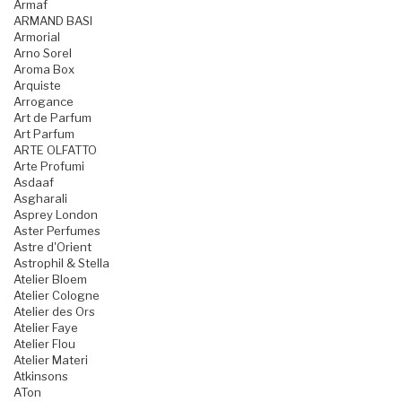
Armaf
ARMAND BASI
Armorial
Arno Sorel
Aroma Box
Arquiste
Arrogance
Art de Parfum
Art Parfum
ARTE OLFATTO
Arte Profumi
Asdaaf
Asgharali
Asprey London
Aster Perfumes
Astre d'Orient
Astrophil & Stella
Atelier Bloem
Atelier Cologne
Atelier des Ors
Atelier Faye
Atelier Flou
Atelier Materi
Atkinsons
ATon