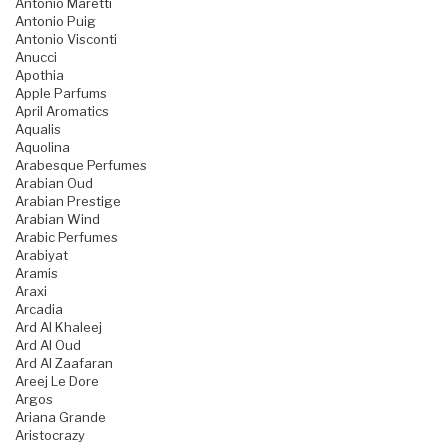
Antonio Maretti
Antonio Puig
Antonio Visconti
Anucci
Apothia
Apple Parfums
April Aromatics
Aqualis
Aquolina
Arabesque Perfumes
Arabian Oud
Arabian Prestige
Arabian Wind
Arabic Perfumes
Arabiyat
Aramis
Araxi
Arcadia
Ard Al Khaleej
Ard Al Oud
Ard Al Zaafaran
Areej Le Dore
Argos
Ariana Grande
Aristocrazy