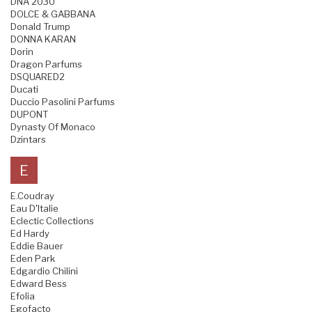
DNA 2030
DOLCE & GABBANA
Donald Trump
DONNA KARAN
Dorin
Dragon Parfums
DSQUARED2
Ducati
Duccio Pasolini Parfums
DUPONT
Dynasty Of Monaco
Dzintars
E
E.Coudray
Eau D'Italie
Eclectic Collections
Ed Hardy
Eddie Bauer
Eden Park
Edgardio Chilini
Edward Bess
Efolia
Egofacto