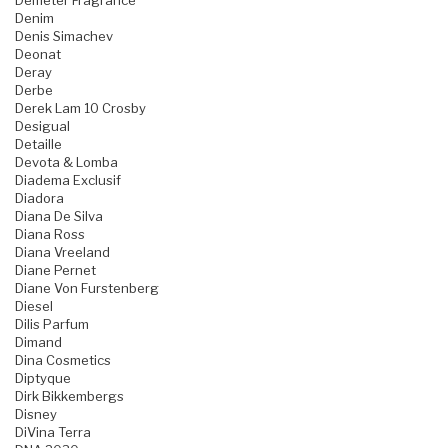
Demeter Fragrance
Denim
Denis Simachev
Deonat
Deray
Derbe
Derek Lam 10 Crosby
Desigual
Detaille
Devota & Lomba
Diadema Exclusif
Diadora
Diana De Silva
Diana Ross
Diana Vreeland
Diane Pernet
Diane Von Furstenberg
Diesel
Dilis Parfum
Dimand
Dina Cosmetics
Diptyque
Dirk Bikkembergs
Disney
DiVina Terra