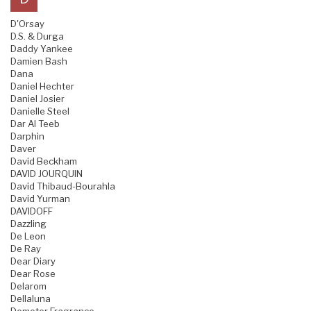
D'Orsay
D.S. & Durga
Daddy Yankee
Damien Bash
Dana
Daniel Hechter
Daniel Josier
Danielle Steel
Dar Al Teeb
Darphin
Daver
David Beckham
DAVID JOURQUIN
David Thibaud-Bourahla
David Yurman
DAVIDOFF
Dazzling
De Leon
De Ray
Dear Diary
Dear Rose
Delarom
Dellaluna