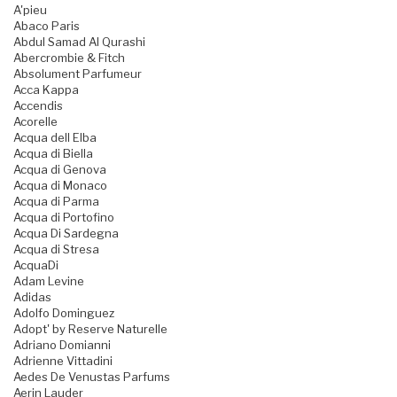
A'pieu
Abaco Paris
Abdul Samad Al Qurashi
Abercrombie & Fitch
Absolument Parfumeur
Acca Kappa
Accendis
Acorelle
Acqua dell Elba
Acqua di Biella
Acqua di Genova
Acqua di Monaco
Acqua di Parma
Acqua di Portofino
Acqua Di Sardegna
Acqua di Stresa
AcquaDi
Adam Levine
Adidas
Adolfo Dominguez
Adopt' by Reserve Naturelle
Adriano Domianni
Adrienne Vittadini
Aedes De Venustas Parfums
Aerin Lauder