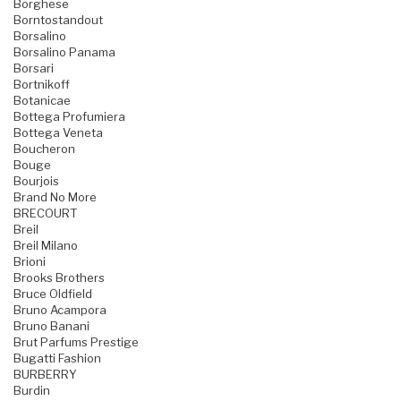
Borghese
Borntostandout
Borsalino
Borsalino Panama
Borsari
Bortnikoff
Botanicae
Bottega Profumiera
Bottega Veneta
Boucheron
Bouge
Bourjois
Brand No More
BRECOURT
Breil
Breil Milano
Brioni
Brooks Brothers
Bruce Oldfield
Bruno Acampora
Bruno Banani
Brut Parfums Prestige
Bugatti Fashion
BURBERRY
Burdin