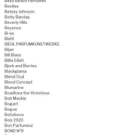
Beso Beach Perfumes
Besties
Betsey Johnson
Betty Barclay
Beverly Hills
Beyonce
Bi-es
Biehl
BIEHL PARFUMKUNSTWERKE
Bijan
Bill Blass
Billie Eilish
Bjork and Berries
Blackglama
Blend Oud
Blood Concept
Blumarine
Boadicea the Victorious
Bob Mackie
Bogart
Bogue
Bohoboco
Bois 1920
Bon Parfumeur
BOND №9