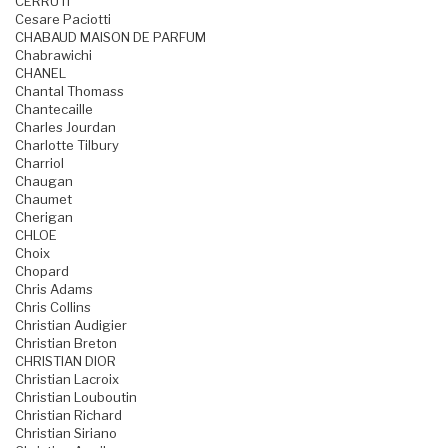
CERRUTI
Cesare Paciotti
CHABAUD MAISON DE PARFUM
Chabrawichi
CHANEL
Chantal Thomass
Chantecaille
Charles Jourdan
Charlotte Tilbury
Charriol
Chaugan
Chaumet
Cherigan
CHLOE
Choix
Chopard
Chris Adams
Chris Collins
Christian Audigier
Christian Breton
CHRISTIAN DIOR
Christian Lacroix
Christian Louboutin
Christian Richard
Christian Siriano