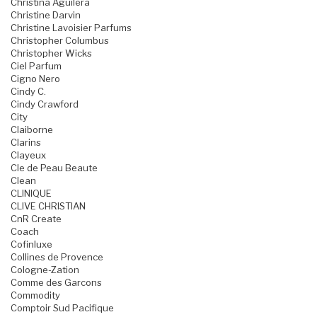
Christina Aguilera
Christine Darvin
Christine Lavoisier Parfums
Christopher Columbus
Christopher Wicks
Ciel Parfum
Cigno Nero
Cindy C.
Cindy Crawford
City
Claiborne
Clarins
Clayeux
Cle de Peau Beaute
Clean
CLINIQUE
CLIVE CHRISTIAN
CnR Create
Coach
Cofinluxe
Collines de Provence
Cologne-Zation
Comme des Garcons
Commodity
Comptoir Sud Pacifique