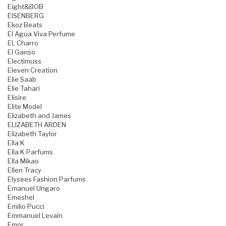
Eight&BOB
EISENBERG
Ekoz Beats
El Agua Viva Perfume
EL Charro
El Ganso
Electimuss
Eleven Creation
Elie Saab
Elie Tahari
Elisire
Elite Model
Elizabeth and James
ELIZABETH ARDEN
Elizabeth Taylor
Ella K
Ella K Parfums
Ella Mikao
Ellen Tracy
Elysees Fashion Parfums
Emanuel Ungaro
Emeshel
Emilio Pucci
Emmanuel Levain
Emor