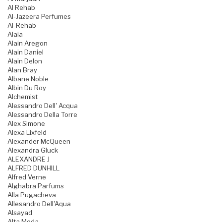
Al Rehab
Al-Jazeera Perfumes
Al-Rehab
Alaia
Alain Aregon
Alain Daniel
Alain Delon
Alan Bray
Albane Noble
Albin Du Roy
Alchemist
Alessandro Dell' Acqua
Alessandro Della Torre
Alex Simone
Alexa Lixfeld
Alexander McQueen
Alexandra Gluck
ALEXANDRE J
ALFRED DUNHILL
Alfred Verne
Alghabra Parfums
Alla Pugacheva
Allesandro Dell'Aqua
Alsayad
Alta Moda