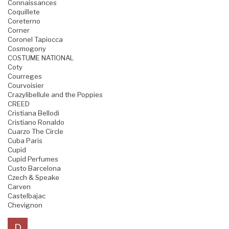
Connaissances
Coquillete
Coreterno
Corner
Coronel Tapiocca
Cosmogony
COSTUME NATIONAL
Coty
Courreges
Courvoisier
Crazylibellule and the Poppies
CREED
Cristiana Bellodi
Cristiano Ronaldo
Cuarzo The Circle
Cuba Paris
Cupid
Cupid Perfumes
Custo Barcelona
Czech & Speake
Carven
Castelbajac
Chevignon
D