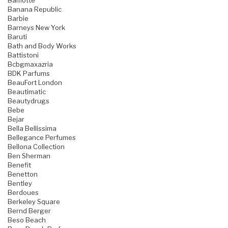
Bamotte
Banana Republic
Barbie
Barneys New York
Baruti
Bath and Body Works
Battistoni
Bcbgmaxazria
BDK Parfums
BeauFort London
Beautimatic
Beautydrugs
Bebe
Bejar
Bella Bellissima
Bellegance Perfumes
Bellona Collection
Ben Sherman
Benefit
Benetton
Bentley
Berdoues
Berkeley Square
Bernd Berger
Beso Beach