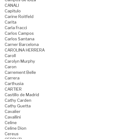
CANALI
Capitulo
Carine Roitfeld
Carita
Carla Fracci
Carlos Campos
Carlos Santana
Carner Barcelona
CAROLINA HERRERA
Caroll
Carolyn Murphy
Caron
Carrement Belle
Carrera
Carthusia
CARTIER
Castillo de Madrid
Cathy Carden
Cathy Guetta
Cavalier
Cavallini
Celine
Celine Dion
Cereus