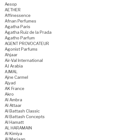
Aesop
AETHER
Affinessence
Afnan Perfumes
Agatha Paris
Agatha Ruiz de la Prada
Agatho Parfum
AGENT PROVOCATEUR
Agonist Parfums
Ahjaar
Air-Val International
AJ Arabia
AJMAL
Ajne Carmel
Ajyad
AK France
Akro
Al Ambra
Al Attaar
Al Battash Classic
Al Battash Concepts
Al Hamatt
AL HARAMAIN
Al Kimiya
Al Marjaan