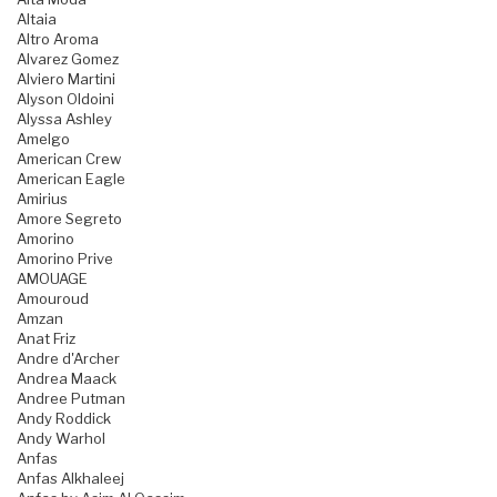
Altaia
Altro Aroma
Alvarez Gomez
Alviero Martini
Alyson Oldoini
Alyssa Ashley
Amelgo
American Crew
American Eagle
Amirius
Amore Segreto
Amorino
Amorino Prive
AMOUAGE
Amouroud
Amzan
Anat Friz
Andre d'Archer
Andrea Maack
Andree Putman
Andy Roddick
Andy Warhol
Anfas
Anfas Alkhaleej