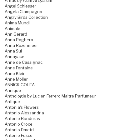
Anfas by Asim Al Qassim
Angel Schlesser
Angela Ciampagna
Angry Birds Collection
Anima Mundi
Animale
Ann Gerard
Anna Paghera
Anna Rozenmeer
Anna Sui
Annayake
Anne de Cassignac
Anne Fontaine
Anne Klein
Anne Moller
ANNICK GOUTAL
Annique
Anthologie by Lucien Ferrero Maitre Parfumeur
Antique
Antonia's Flowers
Antonio Alessandria
Antonio Banderas
Antonio Croce
Antonio Dmetri
Antonio Fusco