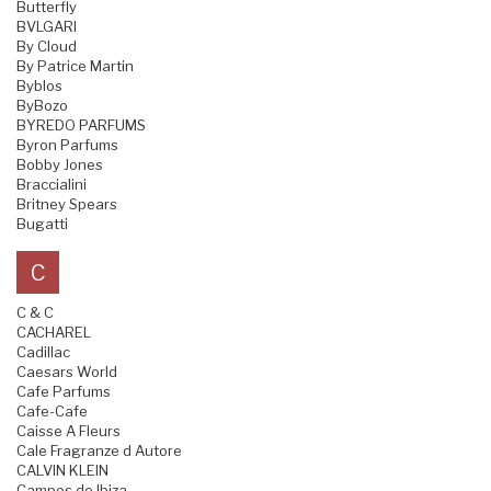
Butterfly
BVLGARI
By Cloud
By Patrice Martin
Byblos
ByBozo
BYREDO PARFUMS
Byron Parfums
Bobby Jones
Braccialini
Britney Spears
Bugatti
C
C & C
CACHAREL
Cadillac
Caesars World
Cafe Parfums
Cafe-Cafe
Caisse A Fleurs
Cale Fragranze d Autore
CALVIN KLEIN
Campos de Ibiza