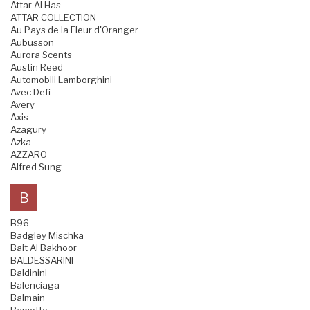
Attar Al Has
ATTAR COLLECTION
Au Pays de la Fleur d'Oranger
Aubusson
Aurora Scents
Austin Reed
Automobili Lamborghini
Avec Defi
Avery
Axis
Azagury
Azka
AZZARO
Alfred Sung
B
B96
Badgley Mischka
Bait Al Bakhoor
BALDESSARINI
Baldinini
Balenciaga
Balmain