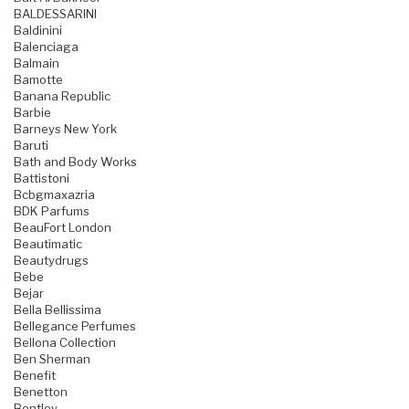
BALDESSARINI
Baldinini
Balenciaga
Balmain
Bamotte
Banana Republic
Barbie
Barneys New York
Baruti
Bath and Body Works
Battistoni
Bcbgmaxazria
BDK Parfums
BeauFort London
Beautimatic
Beautydrugs
Bebe
Bejar
Bella Bellissima
Bellegance Perfumes
Bellona Collection
Ben Sherman
Benefit
Benetton
Bentley