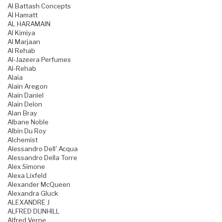
Al Battash Concepts
Al Hamatt
AL HARAMAIN
Al Kimiya
Al Marjaan
Al Rehab
Al-Jazeera Perfumes
Al-Rehab
Alaia
Alain Aregon
Alain Daniel
Alain Delon
Alan Bray
Albane Noble
Albin Du Roy
Alchemist
Alessandro Dell' Acqua
Alessandro Della Torre
Alex Simone
Alexa Lixfeld
Alexander McQueen
Alexandra Gluck
ALEXANDRE J
ALFRED DUNHILL
Alfred Verne