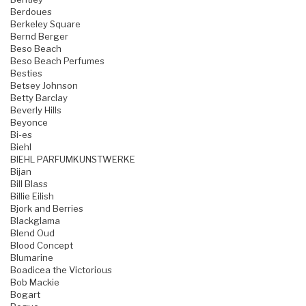
Berdoues
Berkeley Square
Bernd Berger
Beso Beach
Beso Beach Perfumes
Besties
Betsey Johnson
Betty Barclay
Beverly Hills
Beyonce
Bi-es
Biehl
BIEHL PARFUMKUNSTWERKE
Bijan
Bill Blass
Billie Eilish
Bjork and Berries
Blackglama
Blend Oud
Blood Concept
Blumarine
Boadicea the Victorious
Bob Mackie
Bogart