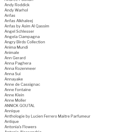
Andy Roddick
Andy Warhol
Anfas
Anfas Alkhaleej
Anfas by Asim Al Qassim
Angel Schlesser
Angela Ciampagna
Angry Birds Collection
Anima Mundi
Animale
Ann Gerard
Anna Paghera
Anna Rozenmeer
Anna Sui
Annayake
Anne de Cassignac
Anne Fontaine
Anne Klein
Anne Moller
ANNICK GOUTAL
Annique
Anthologie by Lucien Ferrero Maitre Parfumeur
Antique
Antonia's Flowers