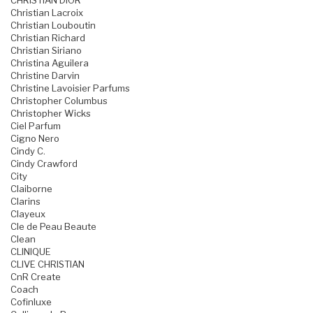
CHRISTIAN DIOR
Christian Lacroix
Christian Louboutin
Christian Richard
Christian Siriano
Christina Aguilera
Christine Darvin
Christine Lavoisier Parfums
Christopher Columbus
Christopher Wicks
Ciel Parfum
Cigno Nero
Cindy C.
Cindy Crawford
City
Claiborne
Clarins
Clayeux
Cle de Peau Beaute
Clean
CLINIQUE
CLIVE CHRISTIAN
CnR Create
Coach
Cofinluxe