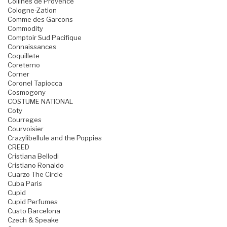
Collines de Provence
Cologne-Zation
Comme des Garcons
Commodity
Comptoir Sud Pacifique
Connaissances
Coquillete
Coreterno
Corner
Coronel Tapiocca
Cosmogony
COSTUME NATIONAL
Coty
Courreges
Courvoisier
Crazylibellule and the Poppies
CREED
Cristiana Bellodi
Cristiano Ronaldo
Cuarzo The Circle
Cuba Paris
Cupid
Cupid Perfumes
Custo Barcelona
Czech & Speake