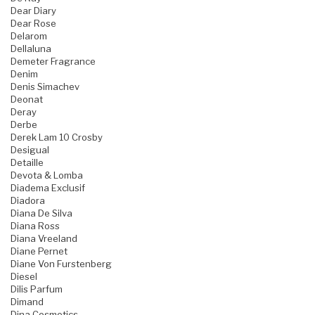
Dear Diary
Dear Rose
Delarom
Dellaluna
Demeter Fragrance
Denim
Denis Simachev
Deonat
Deray
Derbe
Derek Lam 10 Crosby
Desigual
Detaille
Devota & Lomba
Diadema Exclusif
Diadora
Diana De Silva
Diana Ross
Diana Vreeland
Diane Pernet
Diane Von Furstenberg
Diesel
Dilis Parfum
Dimand
Dina Cosmetics