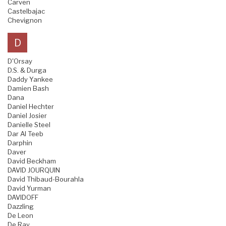
Carven
Castelbajac
Chevignon
D
D'Orsay
D.S. & Durga
Daddy Yankee
Damien Bash
Dana
Daniel Hechter
Daniel Josier
Danielle Steel
Dar Al Teeb
Darphin
Daver
David Beckham
DAVID JOURQUIN
David Thibaud-Bourahla
David Yurman
DAVIDOFF
Dazzling
De Leon
De Ray