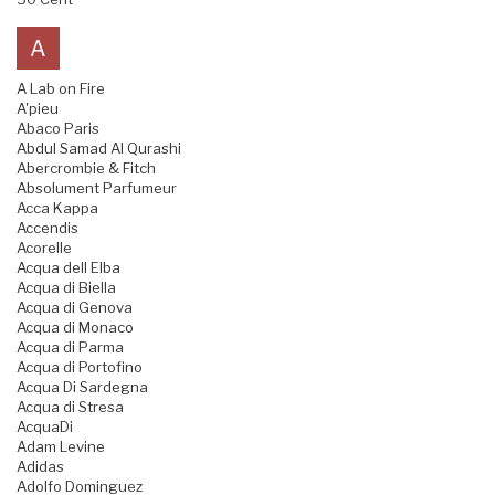
A
A Lab on Fire
A'pieu
Abaco Paris
Abdul Samad Al Qurashi
Abercrombie & Fitch
Absolument Parfumeur
Acca Kappa
Accendis
Acorelle
Acqua dell Elba
Acqua di Biella
Acqua di Genova
Acqua di Monaco
Acqua di Parma
Acqua di Portofino
Acqua Di Sardegna
Acqua di Stresa
AcquaDi
Adam Levine
Adidas
Adolfo Dominguez