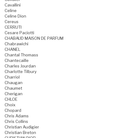
Cavallini
Celine
Celine Dion
Cereus
CERRUTI
Cesare Paciotti
CHABAUD MAISON DE PARFUM
Chabrawichi
CHANEL
Chantal Thomass
Chantecaille
Charles Jourdan
Charlotte Tilbury
Charriol
Chaugan
Chaumet
Cherigan
CHLOE
Choix
Chopard
Chris Adams
Chris Collins
Christian Audigier
Christian Breton