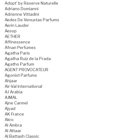
Adopt' by Reserve Naturelle
Adriano Domianni
Adrienne Vittadini
Aedes De Venustas Parfums
Aerin Lauder
Aesop
AETHER
Affinessence
Afnan Perfumes
Agatha Paris
Agatha Ruiz de la Prada
Agatho Parfum
AGENT PROVOCATEUR
Agonist Parfums
Ahjaar
Air-Val International
AJ Arabia
AJMAL
Ajne Carmel
Ajyad
AK France
Akro
Al Ambra
Al Attaar
Al Battash Classic