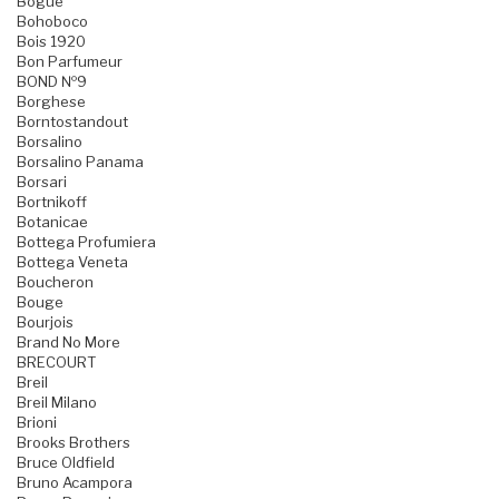
Bogue
Bohoboco
Bois 1920
Bon Parfumeur
BOND №9
Borghese
Borntostandout
Borsalino
Borsalino Panama
Borsari
Bortnikoff
Botanicae
Bottega Profumiera
Bottega Veneta
Boucheron
Bouge
Bourjois
Brand No More
BRECOURT
Breil
Breil Milano
Brioni
Brooks Brothers
Bruce Oldfield
Bruno Acampora