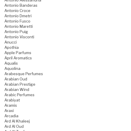
Antonio Alessandria
Antonio Banderas
Antonio Croce
Antonio Dmetri
Antonio Fusco
Antonio Maretti
Antonio Puig
Antonio Visconti
Anucci
Apothia
Apple Parfums
April Aromatics
Aqualis
Aquolina
Arabesque Perfumes
Arabian Oud
Arabian Prestige
Arabian Wind
Arabic Perfumes
Arabiyat
Aramis
Araxi
Arcadia
Ard Al Khaleej
Ard Al Oud