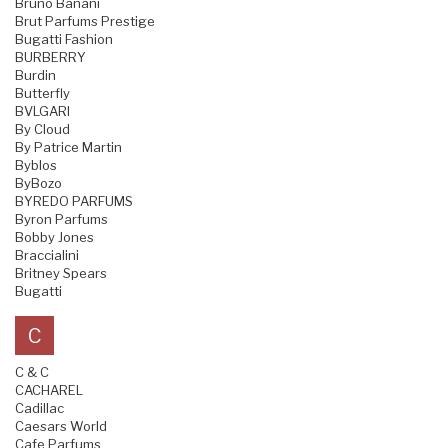
Bruno Banani
Brut Parfums Prestige
Bugatti Fashion
BURBERRY
Burdin
Butterfly
BVLGARI
By Cloud
By Patrice Martin
Byblos
ByBozo
BYREDO PARFUMS
Byron Parfums
Bobby Jones
Braccialini
Britney Spears
Bugatti
C
C & C
CACHAREL
Cadillac
Caesars World
Cafe Parfums