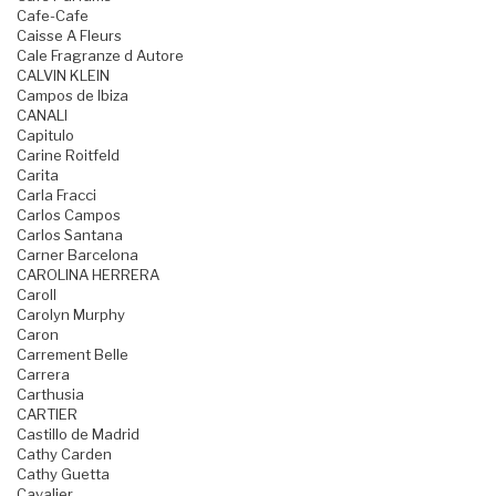
Cafe-Cafe
Caisse A Fleurs
Cale Fragranze d Autore
CALVIN KLEIN
Campos de Ibiza
CANALI
Capitulo
Carine Roitfeld
Carita
Carla Fracci
Carlos Campos
Carlos Santana
Carner Barcelona
CAROLINA HERRERA
Caroll
Carolyn Murphy
Caron
Carrement Belle
Carrera
Carthusia
CARTIER
Castillo de Madrid
Cathy Carden
Cathy Guetta
Cavalier