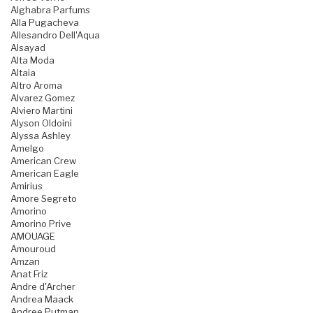
Alghabra Parfums
Alla Pugacheva
Allesandro Dell'Aqua
Alsayad
Alta Moda
Altaia
Altro Aroma
Alvarez Gomez
Alviero Martini
Alyson Oldoini
Alyssa Ashley
Amelgo
American Crew
American Eagle
Amirius
Amore Segreto
Amorino
Amorino Prive
AMOUAGE
Amouroud
Amzan
Anat Friz
Andre d'Archer
Andrea Maack
Andree Putman