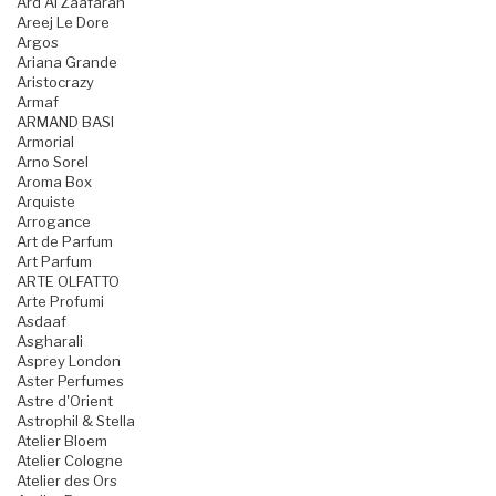
Ard Al Zaafaran
Areej Le Dore
Argos
Ariana Grande
Aristocrazy
Armaf
ARMAND BASI
Armorial
Arno Sorel
Aroma Box
Arquiste
Arrogance
Art de Parfum
Art Parfum
ARTE OLFATTO
Arte Profumi
Asdaaf
Asgharali
Asprey London
Aster Perfumes
Astre d'Orient
Astrophil & Stella
Atelier Bloem
Atelier Cologne
Atelier des Ors