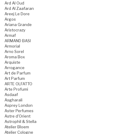
Ard Al Oud
Ard Al Zaafaran
Areej Le Dore
Argos
Ariana Grande
Aristocrazy
Armaf
ARMAND BASI
Armorial
Arno Sorel
Aroma Box
Arquiste
Arrogance
Art de Parfum
Art Parfum
ARTE OLFATTO
Arte Profumi
Asdaaf
Asgharali
Asprey London
Aster Perfumes
Astre d'Orient
Astrophil & Stella
Atelier Bloem
Atelier Cologne