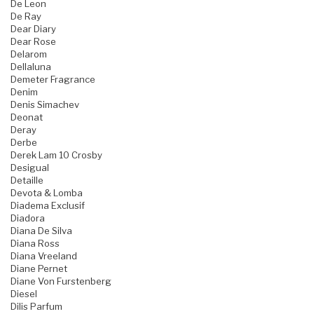
De Leon
De Ray
Dear Diary
Dear Rose
Delarom
Dellaluna
Demeter Fragrance
Denim
Denis Simachev
Deonat
Deray
Derbe
Derek Lam 10 Crosby
Desigual
Detaille
Devota & Lomba
Diadema Exclusif
Diadora
Diana De Silva
Diana Ross
Diana Vreeland
Diane Pernet
Diane Von Furstenberg
Diesel
Dilis Parfum