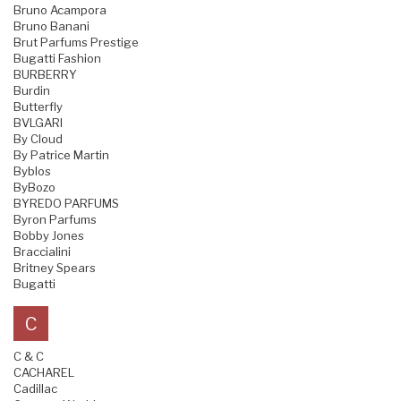
Bruno Acampora
Bruno Banani
Brut Parfums Prestige
Bugatti Fashion
BURBERRY
Burdin
Butterfly
BVLGARI
By Cloud
By Patrice Martin
Byblos
ByBozo
BYREDO PARFUMS
Byron Parfums
Bobby Jones
Braccialini
Britney Spears
Bugatti
C
C & C
CACHAREL
Cadillac