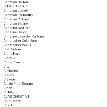
Christian Breton
CHRISTIAN DIOR
Christian Lacroix
Christian Louboutin
Christian Richard
Christian Siriano
Christina Aguilera
Christine Darvin
Christine Lavoisier Parfums
Christopher Columbus
Christopher Wicks
Ciel Parfum
Cigno Nero
Cindy C.
Cindy Crawford
City
Claiborne
Clarins
Clayeux
Cle de Peau Beaute
Clean
CLINIQUE
CLIVE CHRISTIAN
CnR Create
Coach