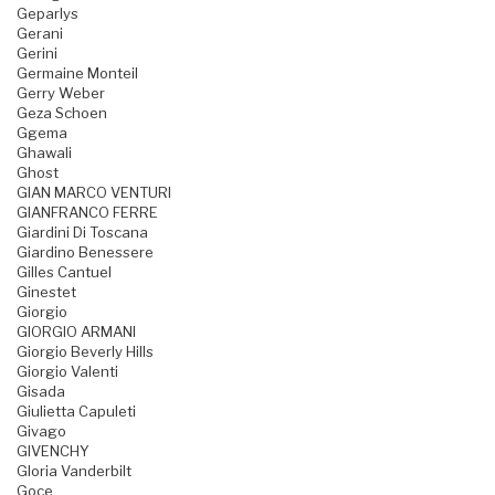
Geparlys
Gerani
Gerini
Germaine Monteil
Gerry Weber
Geza Schoen
Ggema
Ghawali
Ghost
GIAN MARCO VENTURI
GIANFRANCO FERRE
Giardini Di Toscana
Giardino Benessere
Gilles Cantuel
Ginestet
Giorgio
GIORGIO ARMANI
Giorgio Beverly Hills
Giorgio Valenti
Gisada
Giulietta Capuleti
Givago
GIVENCHY
Gloria Vanderbilt
Goce