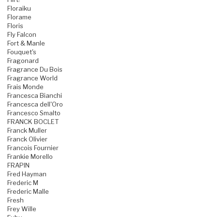
Floraiku
Florame
Floris
Fly Falcon
Fort & Manle
Fouquet's
Fragonard
Fragrance Du Bois
Fragrance World
Frais Monde
Francesca Bianchi
Francesca dell'Oro
Francesco Smalto
FRANCK BOCLET
Franck Muller
Franck Olivier
Francois Fournier
Frankie Morello
FRAPIN
Fred Hayman
Frederic M
Frederic Malle
Fresh
Frey Wille