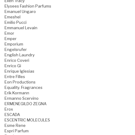
Ellen Tracy
Elysees Fashion Parfums
Emanuel Ungaro
Emeshel
Emilio Pucci
Emmanuel Levain
Emor
Emper
Emporium
Engelsrufer
English Laundry
Enrico Coveri
Enrico Gi
Enrique Iglesias
Entre Filles
Eon Productions
Equality. Fragrances
Erik Kormann
Ermanno Scervino
ERMENEGILDO ZEGNA
Erox
ESCADA
ESCENTRIC MOLECULES
Esme Rene
Espri Parfum