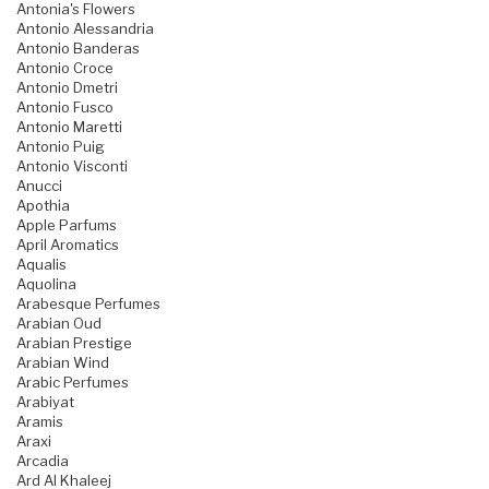
Antonia's Flowers
Antonio Alessandria
Antonio Banderas
Antonio Croce
Antonio Dmetri
Antonio Fusco
Antonio Maretti
Antonio Puig
Antonio Visconti
Anucci
Apothia
Apple Parfums
April Aromatics
Aqualis
Aquolina
Arabesque Perfumes
Arabian Oud
Arabian Prestige
Arabian Wind
Arabic Perfumes
Arabiyat
Aramis
Araxi
Arcadia
Ard Al Khaleej