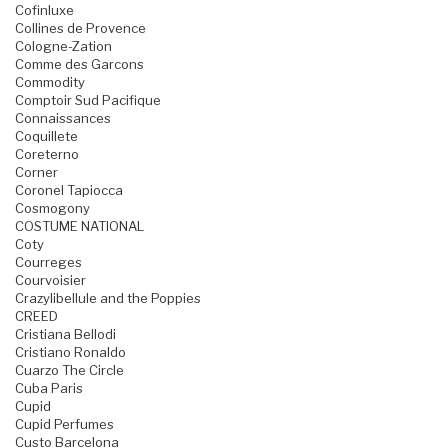
Cofinluxe
Collines de Provence
Cologne-Zation
Comme des Garcons
Commodity
Comptoir Sud Pacifique
Connaissances
Coquillete
Coreterno
Corner
Coronel Tapiocca
Cosmogony
COSTUME NATIONAL
Coty
Courreges
Courvoisier
Crazylibellule and the Poppies
CREED
Cristiana Bellodi
Cristiano Ronaldo
Cuarzo The Circle
Cuba Paris
Cupid
Cupid Perfumes
Custo Barcelona