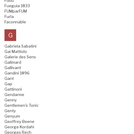
Fubu
Fueguia 1833
FUMparFUM
Furla
Faconnable
G
Gabriela Sabatini
Gai Mattiolo
Galerie des Sens
Galimard
Gallivant
Gandini 1896
Gant
Gap
Gattinoni
Gendarme
Genny
Gentlemen's Tonic
Genty
Genyum
Geoffrey Beene
George Kordahi
Georges Rech