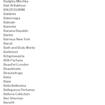
Badgley Mischka
Bait Al Bakhoor
BALDESSARINI
Baldinini
Balenciaga
Balmain
Bamotte
Banana Republic
Barbie
Barneys New York
Baruti
Bath and Body Works
Battistoni
Bcbgmaxazria
BDK Parfums
BeauFort London
Beautimatic
Beautydrugs
Bebe
Bejar
Bella Bellissima
Bellegance Perfumes
Bellona Collection
Ben Sherman
Benefit