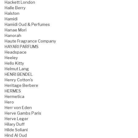
Hackett London
Halle Berry
Halston
Hamidi
Hamidi Oud & Perfumes
Hanae Mori
Hanorah
Haute Fragrance Company
HAYARI PARFUMS
Headspace
Heeley
Hello Kitty
Helmut Lang
HENRI BENDEL
Henry Cotton's
Heritage Berbere
HERMES
Hermetica
Hero
Herr von Eden
Herve Gambs Paris
Herve Leger
Hilary Duff
Hilde Soliani
Hind Al Oud