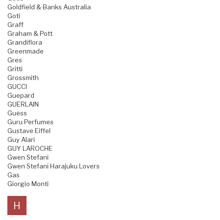
Goldfield & Banks Australia
Goti
Graff
Graham & Pott
Grandiflora
Greenmade
Gres
Gritti
Grossmith
GUCCI
Guepard
GUERLAIN
Guess
Guru Perfumes
Gustave Eiffel
Guy Alari
GUY LAROCHE
Gwen Stefani
Gwen Stefani Harajuku Lovers
Gas
Giorgio Monti
H