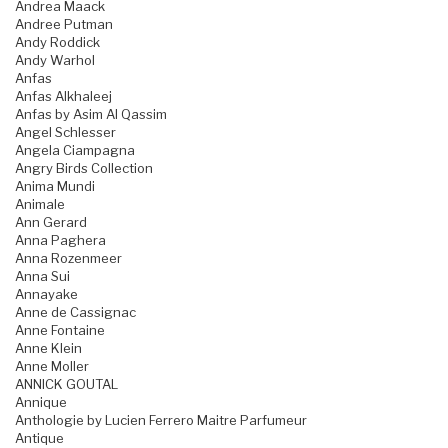
Andrea Maack
Andree Putman
Andy Roddick
Andy Warhol
Anfas
Anfas Alkhaleej
Anfas by Asim Al Qassim
Angel Schlesser
Angela Ciampagna
Angry Birds Collection
Anima Mundi
Animale
Ann Gerard
Anna Paghera
Anna Rozenmeer
Anna Sui
Annayake
Anne de Cassignac
Anne Fontaine
Anne Klein
Anne Moller
ANNICK GOUTAL
Annique
Anthologie by Lucien Ferrero Maitre Parfumeur
Antique