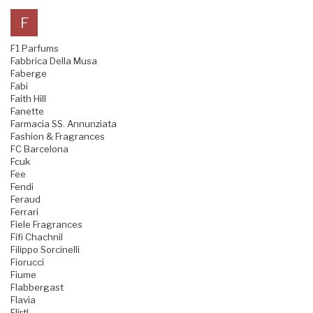
F
F1 Parfums
Fabbrica Della Musa
Faberge
Fabi
Faith Hill
Fanette
Farmacia SS. Annunziata
Fashion & Fragrances
FC Barcelona
Fcuk
Fee
Fendi
Feraud
Ferrari
Fiele Fragrances
Fifi Chachnil
Filippo Sorcinelli
Fiorucci
Fiume
Flabbergast
Flavia
Flirt!