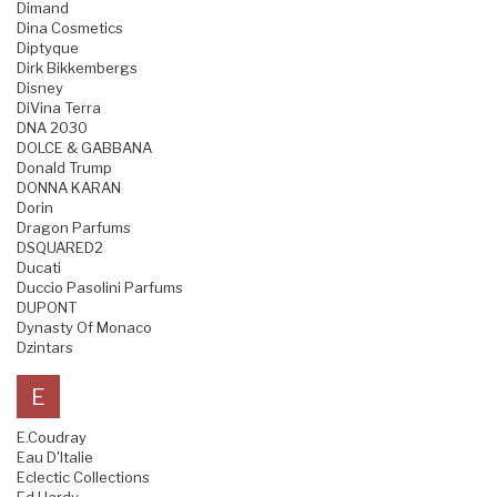
Dimand
Dina Cosmetics
Diptyque
Dirk Bikkembergs
Disney
DiVina Terra
DNA 2030
DOLCE & GABBANA
Donald Trump
DONNA KARAN
Dorin
Dragon Parfums
DSQUARED2
Ducati
Duccio Pasolini Parfums
DUPONT
Dynasty Of Monaco
Dzintars
E
E.Coudray
Eau D'Italie
Eclectic Collections