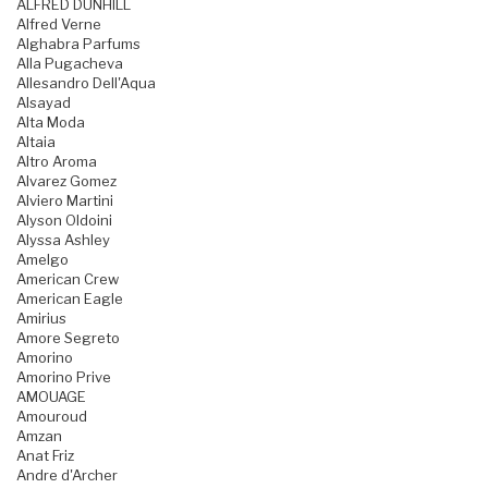
ALFRED DUNHILL
Alfred Verne
Alghabra Parfums
Alla Pugacheva
Allesandro Dell'Aqua
Alsayad
Alta Moda
Altaia
Altro Aroma
Alvarez Gomez
Alviero Martini
Alyson Oldoini
Alyssa Ashley
Amelgo
American Crew
American Eagle
Amirius
Amore Segreto
Amorino
Amorino Prive
AMOUAGE
Amouroud
Amzan
Anat Friz
Andre d'Archer