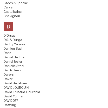
Czech & Speake
Carven
Castelbajac
Chevignon
D
D'Orsay
D.S. & Durga
Daddy Yankee
Damien Bash
Dana
Daniel Hechter
Daniel Josier
Danielle Steel
Dar Al Teeb
Darphin
Daver
David Beckham
DAVID JOURQUIN
David Thibaud-Bourahla
David Yurman
DAVIDOFF
Dazzling