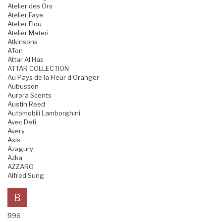
Atelier des Ors
Atelier Faye
Atelier Flou
Atelier Materi
Atkinsons
ATon
Attar Al Has
ATTAR COLLECTION
Au Pays de la Fleur d'Oranger
Aubusson
Aurora Scents
Austin Reed
Automobili Lamborghini
Avec Defi
Avery
Axis
Azagury
Azka
AZZARO
Alfred Sung
B
B96