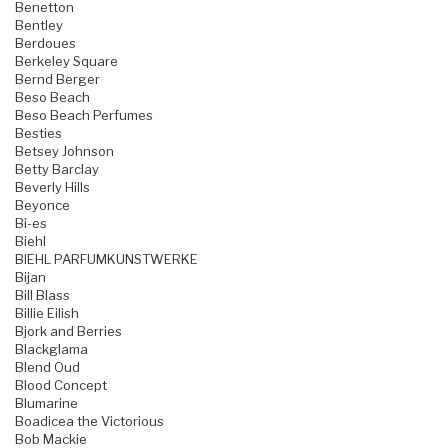
Benetton
Bentley
Berdoues
Berkeley Square
Bernd Berger
Beso Beach
Beso Beach Perfumes
Besties
Betsey Johnson
Betty Barclay
Beverly Hills
Beyonce
Bi-es
Biehl
BIEHL PARFUMKUNSTWERKE
Bijan
Bill Blass
Billie Eilish
Bjork and Berries
Blackglama
Blend Oud
Blood Concept
Blumarine
Boadicea the Victorious
Bob Mackie