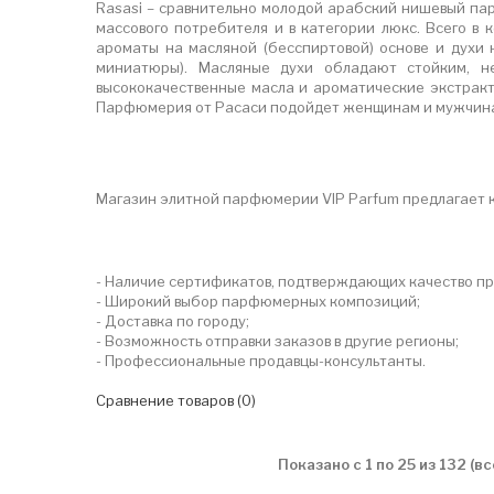
Rasasi – сравнительно молодой арабский нишевый па
массового потребителя и в категории люкс. Всего в
ароматы на масляной (бесспиртовой) основе и духи 
миниатюры). Масляные духи обладают стойким, н
высококачественные масла и ароматические экстракт
Парфюмерия от Расаси подойдет женщинам и мужчина
Магазин элитной парфюмерии VIP Parfum предлагает к
- Наличие сертификатов, подтверждающих качество пр
- Широкий выбор парфюмерных композиций;
- Доставка по городу;
- Возможность отправки заказов в другие регионы;
- Профессиональные продавцы-консультанты.
Сравнение товаров (0)
Показано с 1 по 25 из 132 (в