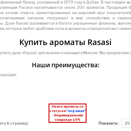
рфюмерный бренд, основанный в 1979 году в Дубае. В настоящее вр
 коллекции Расаси насчитывается около 200 ароматов. Продукция 
на основе спирта, ориентированные на широкий круг покупателе
еповторимым запахом, погружают в мир спокойствия и гармон
ы. Духи Rasasi разливаются в богато украшенные флаконы, выполн
м, которые любят арабские ноты в ароматах и предпочитают нежн
Купить ароматы Rasasi
упить духи «Rasasi» для мужчин и женщин в Минске. Мы предлагаем
Наши преимущества:
одукции;
На все ароматы со
статусом
"под заказ"
- Индивидуальная
скидка до 10%
Показать:
сего 6 страниц)