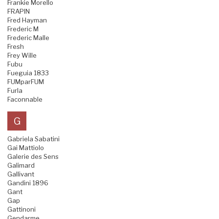
Frankie Morello
FRAPIN
Fred Hayman
Frederic M
Frederic Malle
Fresh
Frey Wille
Fubu
Fueguia 1833
FUMparFUM
Furla
Faconnable
G
Gabriela Sabatini
Gai Mattiolo
Galerie des Sens
Galimard
Gallivant
Gandini 1896
Gant
Gap
Gattinoni
Gendarme