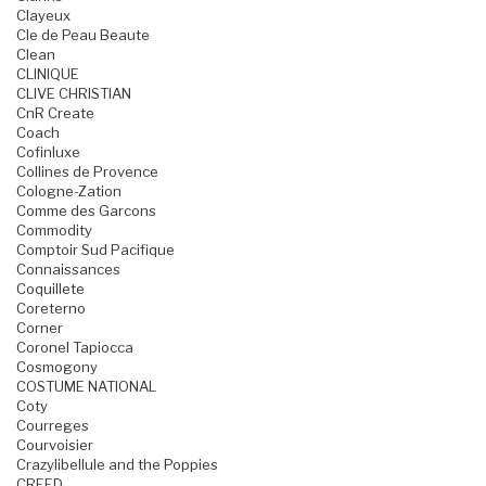
Clayeux
Cle de Peau Beaute
Clean
CLINIQUE
CLIVE CHRISTIAN
CnR Create
Coach
Cofinluxe
Collines de Provence
Cologne-Zation
Comme des Garcons
Commodity
Comptoir Sud Pacifique
Connaissances
Coquillete
Coreterno
Corner
Coronel Tapiocca
Cosmogony
COSTUME NATIONAL
Coty
Courreges
Courvoisier
Crazylibellule and the Poppies
CREED