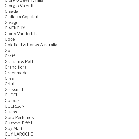
Giorgio Beverly Hills
Giorgio Valenti
Gisada
Giulietta Capuleti
Givago
GIVENCHY
Gloria Vanderbilt
Goce
Goldfield & Banks Australia
Goti
Graff
Graham & Pott
Grandiflora
Greenmade
Gres
Gritti
Grossmith
GUCCI
Guepard
GUERLAIN
Guess
Guru Perfumes
Gustave Eiffel
Guy Alari
GUY LAROCHE