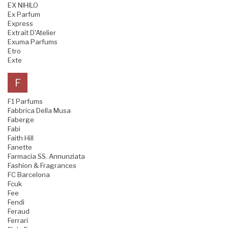
EX NIHILO
Ex Parfum
Express
Extrait D'Atelier
Exuma Parfums
Etro
Exte
F
F1 Parfums
Fabbrica Della Musa
Faberge
Fabi
Faith Hill
Fanette
Farmacia SS. Annunziata
Fashion & Fragrances
FC Barcelona
Fcuk
Fee
Fendi
Feraud
Ferrari