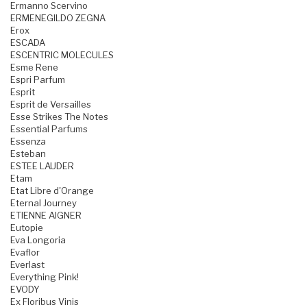
Ermanno Scervino
ERMENEGILDO ZEGNA
Erox
ESCADA
ESCENTRIC MOLECULES
Esme Rene
Espri Parfum
Esprit
Esprit de Versailles
Esse Strikes The Notes
Essential Parfums
Essenza
Esteban
ESTEE LAUDER
Etam
Etat Libre d'Orange
Eternal Journey
ETIENNE AIGNER
Eutopie
Eva Longoria
Evaflor
Everlast
Everything Pink!
EVODY
Ex Floribus Vinis