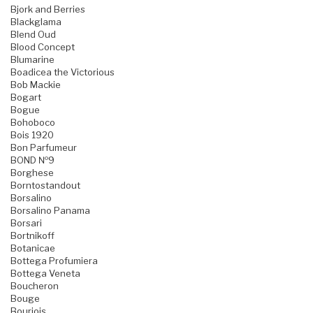
Bjork and Berries
Blackglama
Blend Oud
Blood Concept
Blumarine
Boadicea the Victorious
Bob Mackie
Bogart
Bogue
Bohoboco
Bois 1920
Bon Parfumeur
BOND №9
Borghese
Borntostandout
Borsalino
Borsalino Panama
Borsari
Bortnikoff
Botanicae
Bottega Profumiera
Bottega Veneta
Boucheron
Bouge
Bourjois