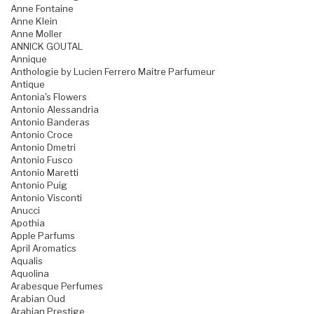
Anne Fontaine
Anne Klein
Anne Moller
ANNICK GOUTAL
Annique
Anthologie by Lucien Ferrero Maitre Parfumeur
Antique
Antonia's Flowers
Antonio Alessandria
Antonio Banderas
Antonio Croce
Antonio Dmetri
Antonio Fusco
Antonio Maretti
Antonio Puig
Antonio Visconti
Anucci
Apothia
Apple Parfums
April Aromatics
Aqualis
Aquolina
Arabesque Perfumes
Arabian Oud
Arabian Prestige