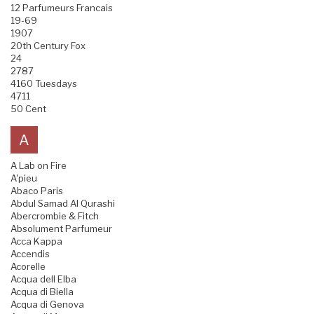
12 Parfumeurs Francais
19-69
1907
20th Century Fox
24
2787
4160 Tuesdays
4711
50 Cent
A
A Lab on Fire
A'pieu
Abaco Paris
Abdul Samad Al Qurashi
Abercrombie & Fitch
Absolument Parfumeur
Acca Kappa
Accendis
Acorelle
Acqua dell Elba
Acqua di Biella
Acqua di Genova