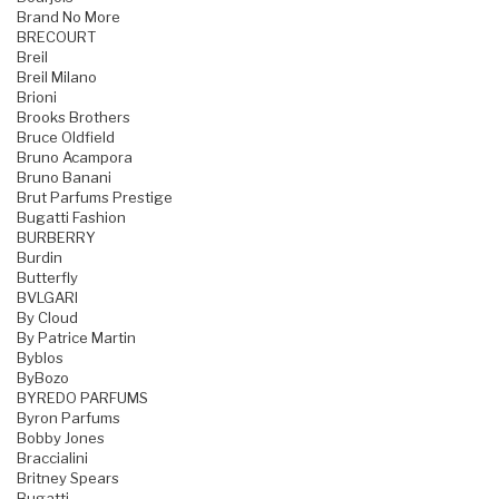
Brand No More
BRECOURT
Breil
Breil Milano
Brioni
Brooks Brothers
Bruce Oldfield
Bruno Acampora
Bruno Banani
Brut Parfums Prestige
Bugatti Fashion
BURBERRY
Burdin
Butterfly
BVLGARI
By Cloud
By Patrice Martin
Byblos
ByBozo
BYREDO PARFUMS
Byron Parfums
Bobby Jones
Braccialini
Britney Spears
Bugatti