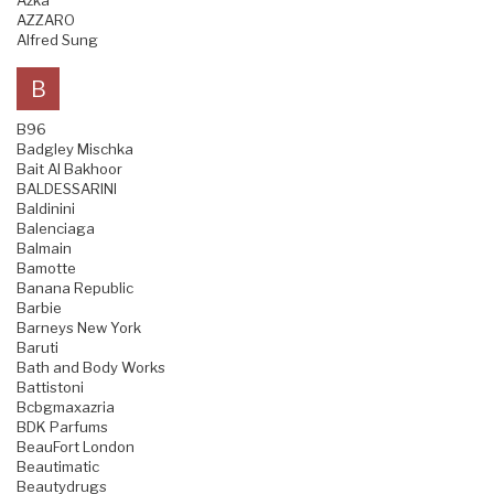
Azka
AZZARO
Alfred Sung
B
B96
Badgley Mischka
Bait Al Bakhoor
BALDESSARINI
Baldinini
Balenciaga
Balmain
Bamotte
Banana Republic
Barbie
Barneys New York
Baruti
Bath and Body Works
Battistoni
Bcbgmaxazria
BDK Parfums
BeauFort London
Beautimatic
Beautydrugs