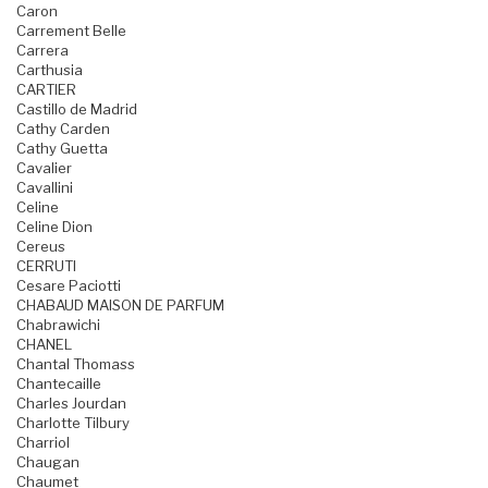
Caron
Carrement Belle
Carrera
Carthusia
CARTIER
Castillo de Madrid
Cathy Carden
Cathy Guetta
Cavalier
Cavallini
Celine
Celine Dion
Cereus
CERRUTI
Cesare Paciotti
CHABAUD MAISON DE PARFUM
Chabrawichi
CHANEL
Chantal Thomass
Chantecaille
Charles Jourdan
Charlotte Tilbury
Charriol
Chaugan
Chaumet