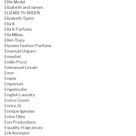
Elite Model
Elizabeth and James
ELIZABETH ARDEN
Elizabeth Taylor
Ella K
Ella K Parfums
Ella Mikao
Ellen Tracy
Elysees Fashion Parfums
Emanuel Ungaro
Emeshel
Emilio Pucci
Emmanuel Levain
Emor
Emper
Emporium
Engelsrufer
English Laundry
Enrico Coveri
Enrico Gi
Enrique Iglesias
Entre Filles
Eon Productions
Equality. Fragrances
Erik Kormann