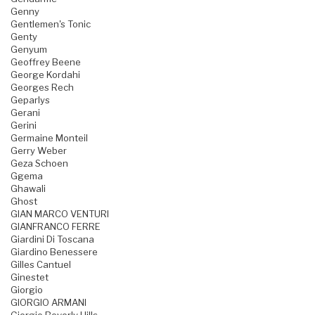
Genny
Gentlemen's Tonic
Genty
Genyum
Geoffrey Beene
George Kordahi
Georges Rech
Geparlys
Gerani
Gerini
Germaine Monteil
Gerry Weber
Geza Schoen
Ggema
Ghawali
Ghost
GIAN MARCO VENTURI
GIANFRANCO FERRE
Giardini Di Toscana
Giardino Benessere
Gilles Cantuel
Ginestet
Giorgio
GIORGIO ARMANI