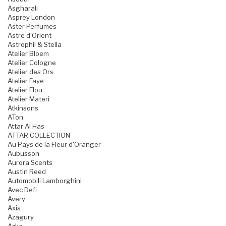
Asgharali
Asprey London
Aster Perfumes
Astre d'Orient
Astrophil & Stella
Atelier Bloem
Atelier Cologne
Atelier des Ors
Atelier Faye
Atelier Flou
Atelier Materi
Atkinsons
ATon
Attar Al Has
ATTAR COLLECTION
Au Pays de la Fleur d'Oranger
Aubusson
Aurora Scents
Austin Reed
Automobili Lamborghini
Avec Defi
Avery
Axis
Azagury