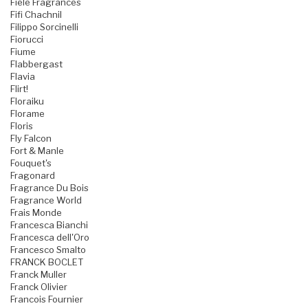
Fiele Fragrances
Fifi Chachnil
Filippo Sorcinelli
Fiorucci
Fiume
Flabbergast
Flavia
Flirt!
Floraiku
Florame
Floris
Fly Falcon
Fort & Manle
Fouquet's
Fragonard
Fragrance Du Bois
Fragrance World
Frais Monde
Francesca Bianchi
Francesca dell'Oro
Francesco Smalto
FRANCK BOCLET
Franck Muller
Franck Olivier
Francois Fournier