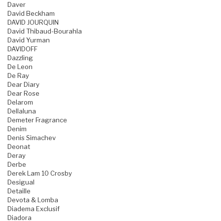
Daver
David Beckham
DAVID JOURQUIN
David Thibaud-Bourahla
David Yurman
DAVIDOFF
Dazzling
De Leon
De Ray
Dear Diary
Dear Rose
Delarom
Dellaluna
Demeter Fragrance
Denim
Denis Simachev
Deonat
Deray
Derbe
Derek Lam 10 Crosby
Desigual
Detaille
Devota & Lomba
Diadema Exclusif
Diadora