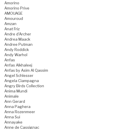
Amorino
Amorino Prive
AMOUAGE
Amouroud
Amzan
Anat Friz
Andre d'Archer
Andrea Maack
Andree Putman
Andy Roddick
Andy Warhol
Anfas
Anfas Alkhaleej
Anfas by Asim Al Qassim
Angel Schlesser
Angela Ciampagna
Angry Birds Collection
Anima Mundi
Animale
Ann Gerard
Anna Paghera
Anna Rozenmeer
Anna Sui
Annayake
Anne de Cassignac