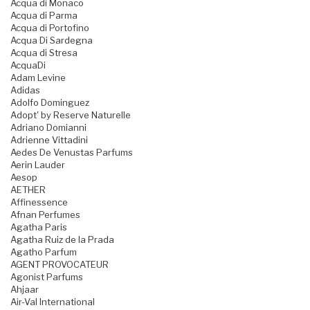
Acqua di Monaco
Acqua di Parma
Acqua di Portofino
Acqua Di Sardegna
Acqua di Stresa
AcquaDi
Adam Levine
Adidas
Adolfo Dominguez
Adopt' by Reserve Naturelle
Adriano Domianni
Adrienne Vittadini
Aedes De Venustas Parfums
Aerin Lauder
Aesop
AETHER
Affinessence
Afnan Perfumes
Agatha Paris
Agatha Ruiz de la Prada
Agatho Parfum
AGENT PROVOCATEUR
Agonist Parfums
Ahjaar
Air-Val International