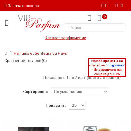
Заказать звонок
0
Каталог парфюмерии
Parfums et Senteurs du Pays
Сравнение товаров (0)
На все ароматы со
статусом
"под заказ"
- Индивидуальная
скидка до 10%
Показано с 1 по 7 из 7 (всего 1 страниц)
Сортировка:
Показать: