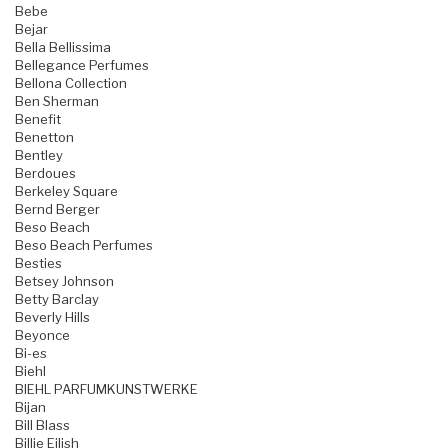
Bebe
Bejar
Bella Bellissima
Bellegance Perfumes
Bellona Collection
Ben Sherman
Benefit
Benetton
Bentley
Berdoues
Berkeley Square
Bernd Berger
Beso Beach
Beso Beach Perfumes
Besties
Betsey Johnson
Betty Barclay
Beverly Hills
Beyonce
Bi-es
Biehl
BIEHL PARFUMKUNSTWERKE
Bijan
Bill Blass
Billie Eilish