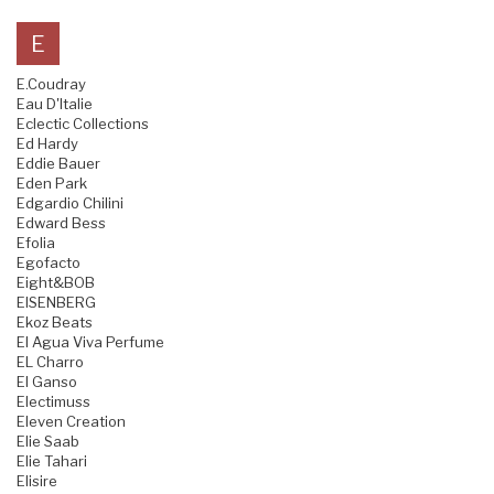
E
E.Coudray
Eau D'Italie
Eclectic Collections
Ed Hardy
Eddie Bauer
Eden Park
Edgardio Chilini
Edward Bess
Efolia
Egofacto
Eight&BOB
EISENBERG
Ekoz Beats
El Agua Viva Perfume
EL Charro
El Ganso
Electimuss
Eleven Creation
Elie Saab
Elie Tahari
Elisire