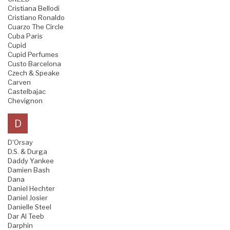
Cristiana Bellodi
Cristiano Ronaldo
Cuarzo The Circle
Cuba Paris
Cupid
Cupid Perfumes
Custo Barcelona
Czech & Speake
Carven
Castelbajac
Chevignon
D
D'Orsay
D.S. & Durga
Daddy Yankee
Damien Bash
Dana
Daniel Hechter
Daniel Josier
Danielle Steel
Dar Al Teeb
Darphin