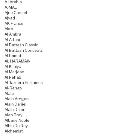
AJ Arabia
AJMAL
Ajne Carmel
Ajyad
AK France
Akro
Al Ambra
Al Attaar
Al Battash Classic
Al Battash Concepts
Al Hamatt
AL HARAMAIN
Al Kimiya
Al Marjaan
Al Rehab
Al-Jazeera Perfumes
Al-Rehab
Alaia
Alain Aregon
Alain Daniel
Alain Delon
Alan Bray
Albane Noble
Albin Du Roy
Alchemist