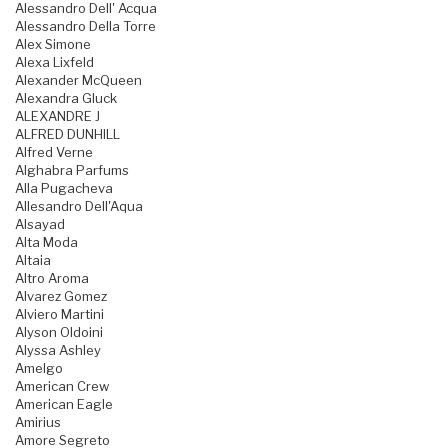
Alessandro Dell' Acqua
Alessandro Della Torre
Alex Simone
Alexa Lixfeld
Alexander McQueen
Alexandra Gluck
ALEXANDRE J
ALFRED DUNHILL
Alfred Verne
Alghabra Parfums
Alla Pugacheva
Allesandro Dell'Aqua
Alsayad
Alta Moda
Altaia
Altro Aroma
Alvarez Gomez
Alviero Martini
Alyson Oldoini
Alyssa Ashley
Amelgo
American Crew
American Eagle
Amirius
Amore Segreto