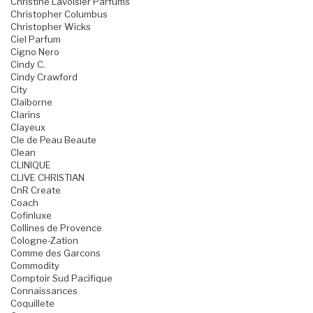
Christine Lavoisier Parfums
Christopher Columbus
Christopher Wicks
Ciel Parfum
Cigno Nero
Cindy C.
Cindy Crawford
City
Claiborne
Clarins
Clayeux
Cle de Peau Beaute
Clean
CLINIQUE
CLIVE CHRISTIAN
CnR Create
Coach
Cofinluxe
Collines de Provence
Cologne-Zation
Comme des Garcons
Commodity
Comptoir Sud Pacifique
Connaissances
Coquillete