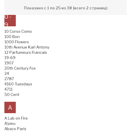
Показано с 1 по 25 из 38 (всего 2 страниц)
0 -
9
10 Corso Como
100 Bon
1000 Flowers
10th Avenue Karl Antony
12 Parfumeurs Francais
19-69
1907
20th Century Fox
24
2787
4160 Tuesdays
4711
50 Cent
A
A Lab on Fire
A'pieu
Abaco Paris