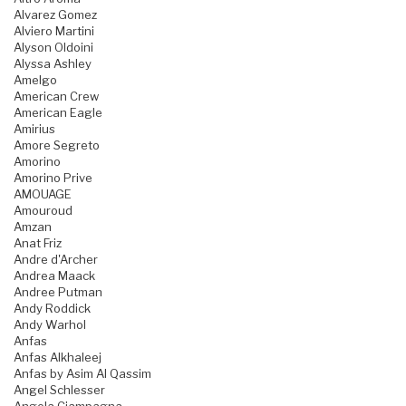
Alvarez Gomez
Alviero Martini
Alyson Oldoini
Alyssa Ashley
Amelgo
American Crew
American Eagle
Amirius
Amore Segreto
Amorino
Amorino Prive
AMOUAGE
Amouroud
Amzan
Anat Friz
Andre d'Archer
Andrea Maack
Andree Putman
Andy Roddick
Andy Warhol
Anfas
Anfas Alkhaleej
Anfas by Asim Al Qassim
Angel Schlesser