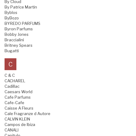
By Cloud
By Patrice Martin
Byblos
ByBozo
BYREDO PARFUMS
Byron Parfums
Bobby Jones
Braccialini
Britney Spears
Bugatti
C
C & C
CACHAREL
Cadillac
Caesars World
Cafe Parfums
Cafe-Cafe
Caisse A Fleurs
Cale Fragranze d Autore
CALVIN KLEIN
Campos de Ibiza
CANALI
Capitulo