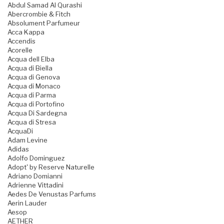
Abdul Samad Al Qurashi
Abercrombie & Fitch
Absolument Parfumeur
Acca Kappa
Accendis
Acorelle
Acqua dell Elba
Acqua di Biella
Acqua di Genova
Acqua di Monaco
Acqua di Parma
Acqua di Portofino
Acqua Di Sardegna
Acqua di Stresa
AcquaDi
Adam Levine
Adidas
Adolfo Dominguez
Adopt' by Reserve Naturelle
Adriano Domianni
Adrienne Vittadini
Aedes De Venustas Parfums
Aerin Lauder
Aesop
AETHER