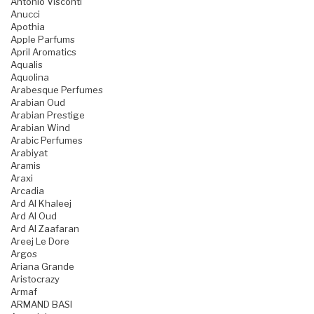
Antonio Visconti
Anucci
Apothia
Apple Parfums
April Aromatics
Aqualis
Aquolina
Arabesque Perfumes
Arabian Oud
Arabian Prestige
Arabian Wind
Arabic Perfumes
Arabiyat
Aramis
Araxi
Arcadia
Ard Al Khaleej
Ard Al Oud
Ard Al Zaafaran
Areej Le Dore
Argos
Ariana Grande
Aristocrazy
Armaf
ARMAND BASI