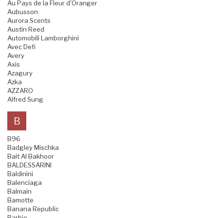
Au Pays de la Fleur d'Oranger
Aubusson
Aurora Scents
Austin Reed
Automobili Lamborghini
Avec Defi
Avery
Axis
Azagury
Azka
AZZARO
Alfred Sung
B
B96
Badgley Mischka
Bait Al Bakhoor
BALDESSARINI
Baldinini
Balenciaga
Balmain
Bamotte
Banana Republic
Barbie