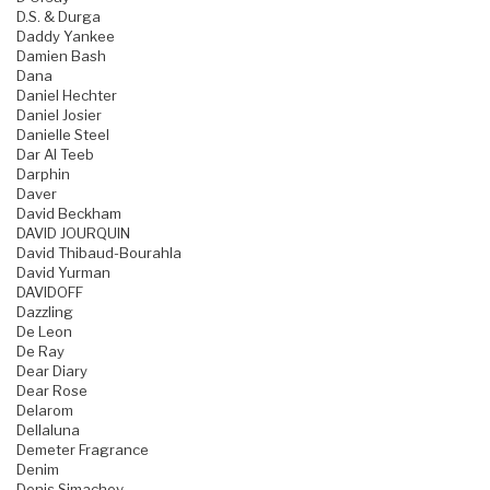
D.S. & Durga
Daddy Yankee
Damien Bash
Dana
Daniel Hechter
Daniel Josier
Danielle Steel
Dar Al Teeb
Darphin
Daver
David Beckham
DAVID JOURQUIN
David Thibaud-Bourahla
David Yurman
DAVIDOFF
Dazzling
De Leon
De Ray
Dear Diary
Dear Rose
Delarom
Dellaluna
Demeter Fragrance
Denim
Denis Simachev