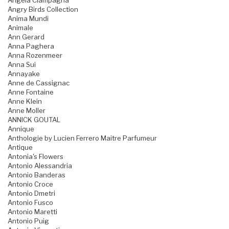
Angela Ciampagna
Angry Birds Collection
Anima Mundi
Animale
Ann Gerard
Anna Paghera
Anna Rozenmeer
Anna Sui
Annayake
Anne de Cassignac
Anne Fontaine
Anne Klein
Anne Moller
ANNICK GOUTAL
Annique
Anthologie by Lucien Ferrero Maitre Parfumeur
Antique
Antonia's Flowers
Antonio Alessandria
Antonio Banderas
Antonio Croce
Antonio Dmetri
Antonio Fusco
Antonio Maretti
Antonio Puig