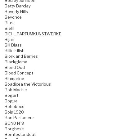
Betsey Johnson
Betty Barclay
Beverly Hills
Beyonce
Bi-es
Biehl
BIEHL PARFUMKUNSTWERKE
Bijan
Bill Blass
Billie Eilish
Bjork and Berries
Blackglama
Blend Oud
Blood Concept
Blumarine
Boadicea the Victorious
Bob Mackie
Bogart
Bogue
Bohoboco
Bois 1920
Bon Parfumeur
BOND №9
Borghese
Borntostandout