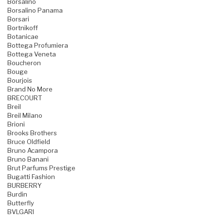
Borsalino
Borsalino Panama
Borsari
Bortnikoff
Botanicae
Bottega Profumiera
Bottega Veneta
Boucheron
Bouge
Bourjois
Brand No More
BRECOURT
Breil
Breil Milano
Brioni
Brooks Brothers
Bruce Oldfield
Bruno Acampora
Bruno Banani
Brut Parfums Prestige
Bugatti Fashion
BURBERRY
Burdin
Butterfly
BVLGARI