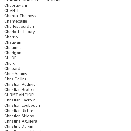
CHABAUD MAISON DE PARFUM
Chabrawichi
CHANEL
Chantal Thomass
Chantecaille
Charles Jourdan
Charlotte Tilbury
Charriol
Chaugan
Chaumet
Cherigan
CHLOE
Choix
Chopard
Chris Adams
Chris Collins
Christian Audigier
Christian Breton
CHRISTIAN DIOR
Christian Lacroix
Christian Louboutin
Christian Richard
Christian Siriano
Christina Aguilera
Christine Darvin