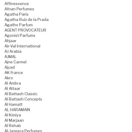
Affinessence
Afnan Perfumes
Agatha Paris
Agatha Ruiz de la Prada
Agatho Parfum
AGENT PROVOCATEUR
Agonist Parfums
Ahjaar
Air-Val International
AJ Arabia
AJMAL
Ajne Carmel
Ajyad
AK France
Akro
Al Ambra
Al Attaar
Al Battash Classic
Al Battash Concepts
Al Hamatt
AL HARAMAIN
Al Kimiya
Al Marjaan
Al Rehab
Al-Jazeera Perfumes