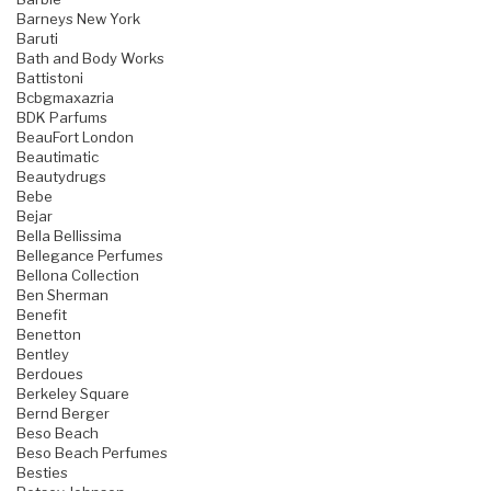
Barneys New York
Baruti
Bath and Body Works
Battistoni
Bcbgmaxazria
BDK Parfums
BeauFort London
Beautimatic
Beautydrugs
Bebe
Bejar
Bella Bellissima
Bellegance Perfumes
Bellona Collection
Ben Sherman
Benefit
Benetton
Bentley
Berdoues
Berkeley Square
Bernd Berger
Beso Beach
Beso Beach Perfumes
Besties