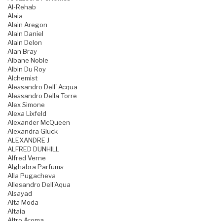
Al-Rehab
Alaia
Alain Aregon
Alain Daniel
Alain Delon
Alan Bray
Albane Noble
Albin Du Roy
Alchemist
Alessandro Dell' Acqua
Alessandro Della Torre
Alex Simone
Alexa Lixfeld
Alexander McQueen
Alexandra Gluck
ALEXANDRE J
ALFRED DUNHILL
Alfred Verne
Alghabra Parfums
Alla Pugacheva
Allesandro Dell'Aqua
Alsayad
Alta Moda
Altaia
Altro Aroma