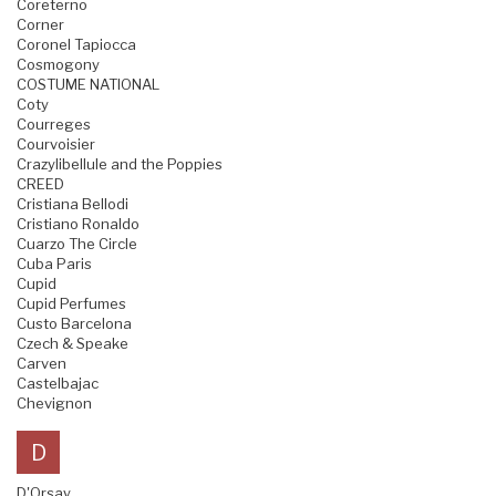
Coreterno
Corner
Coronel Tapiocca
Cosmogony
COSTUME NATIONAL
Coty
Courreges
Courvoisier
Crazylibellule and the Poppies
CREED
Cristiana Bellodi
Cristiano Ronaldo
Cuarzo The Circle
Cuba Paris
Cupid
Cupid Perfumes
Custo Barcelona
Czech & Speake
Carven
Castelbajac
Chevignon
D
D'Orsay