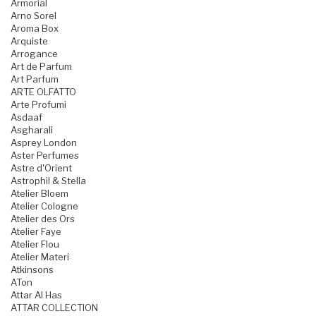
Armorial
Arno Sorel
Aroma Box
Arquiste
Arrogance
Art de Parfum
Art Parfum
ARTE OLFATTO
Arte Profumi
Asdaaf
Asgharali
Asprey London
Aster Perfumes
Astre d'Orient
Astrophil & Stella
Atelier Bloem
Atelier Cologne
Atelier des Ors
Atelier Faye
Atelier Flou
Atelier Materi
Atkinsons
ATon
Attar Al Has
ATTAR COLLECTION