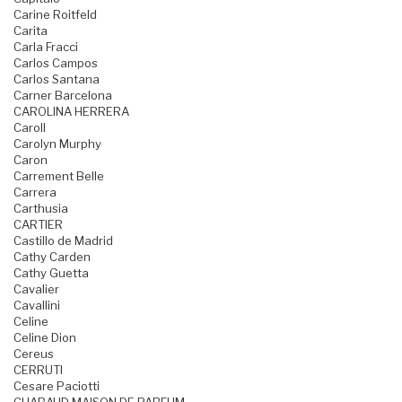
Carine Roitfeld
Carita
Carla Fracci
Carlos Campos
Carlos Santana
Carner Barcelona
CAROLINA HERRERA
Caroll
Carolyn Murphy
Caron
Carrement Belle
Carrera
Carthusia
CARTIER
Castillo de Madrid
Cathy Carden
Cathy Guetta
Cavalier
Cavallini
Celine
Celine Dion
Cereus
CERRUTI
Cesare Paciotti