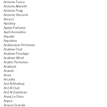
Antonio Fusco
Antonio Maretti
Antonio Puig
Antonio Visconti
Anucci
Apothia
Apple Parfums
April Aromatics
Aqualis
Aquolina
Arabesque Perfumes
Arabian Oud
Arabian Prestige
Arabian Wind
Arabic Perfumes
Arabiyat
Aramis
Araxi
Arcadia
Ard Al Khaleej
Ard Al Oud
Ard Al Zaafaran
Areej Le Dore
Argos
Ariana Grande