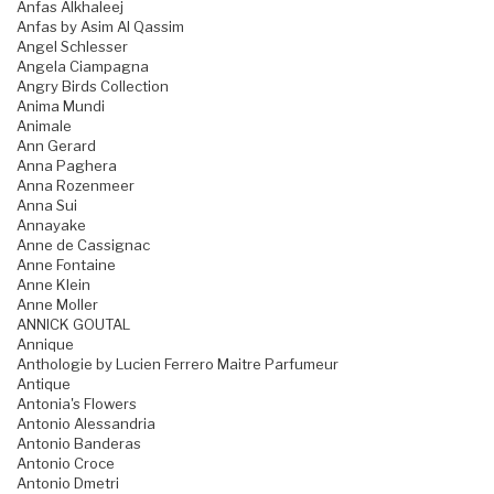
Anfas Alkhaleej
Anfas by Asim Al Qassim
Angel Schlesser
Angela Ciampagna
Angry Birds Collection
Anima Mundi
Animale
Ann Gerard
Anna Paghera
Anna Rozenmeer
Anna Sui
Annayake
Anne de Cassignac
Anne Fontaine
Anne Klein
Anne Moller
ANNICK GOUTAL
Annique
Anthologie by Lucien Ferrero Maitre Parfumeur
Antique
Antonia's Flowers
Antonio Alessandria
Antonio Banderas
Antonio Croce
Antonio Dmetri