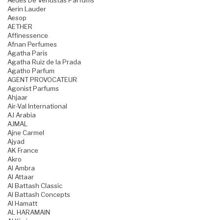
Aedes De Venustas Parfums
Aerin Lauder
Aesop
AETHER
Affinessence
Afnan Perfumes
Agatha Paris
Agatha Ruiz de la Prada
Agatho Parfum
AGENT PROVOCATEUR
Agonist Parfums
Ahjaar
Air-Val International
AJ Arabia
AJMAL
Ajne Carmel
Ajyad
AK France
Akro
Al Ambra
Al Attaar
Al Battash Classic
Al Battash Concepts
Al Hamatt
AL HARAMAIN