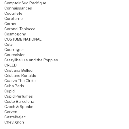
Comptoir Sud Pacifique
Connaissances
Coquillete
Coreterno
Corner
Coronel Tapiocca
Cosmogony
COSTUME NATIONAL
Coty
Courreges
Courvoisier
Crazylibellule and the Poppies
CREED
Cristiana Bellodi
Cristiano Ronaldo
Cuarzo The Circle
Cuba Paris
Cupid
Cupid Perfumes
Custo Barcelona
Czech & Speake
Carven
Castelbajac
Chevignon