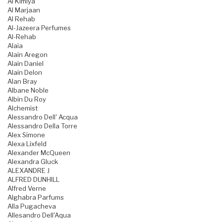
Al Kimiya
Al Marjaan
Al Rehab
Al-Jazeera Perfumes
Al-Rehab
Alaia
Alain Aregon
Alain Daniel
Alain Delon
Alan Bray
Albane Noble
Albin Du Roy
Alchemist
Alessandro Dell' Acqua
Alessandro Della Torre
Alex Simone
Alexa Lixfeld
Alexander McQueen
Alexandra Gluck
ALEXANDRE J
ALFRED DUNHILL
Alfred Verne
Alghabra Parfums
Alla Pugacheva
Allesandro Dell'Aqua