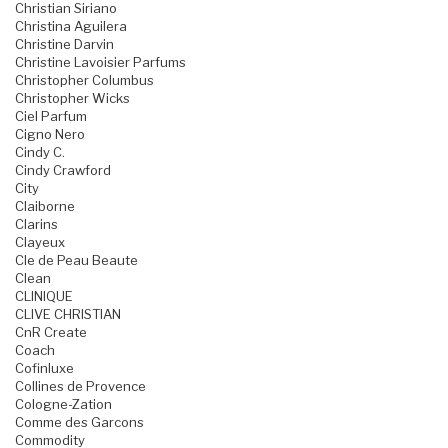
Christian Siriano
Christina Aguilera
Christine Darvin
Christine Lavoisier Parfums
Christopher Columbus
Christopher Wicks
Ciel Parfum
Cigno Nero
Cindy C.
Cindy Crawford
City
Claiborne
Clarins
Clayeux
Cle de Peau Beaute
Clean
CLINIQUE
CLIVE CHRISTIAN
CnR Create
Coach
Cofinluxe
Collines de Provence
Cologne-Zation
Comme des Garcons
Commodity