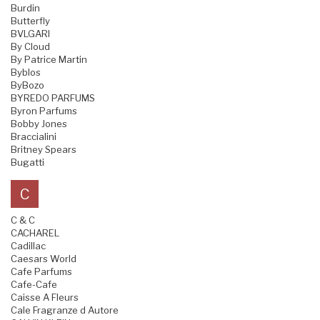
Burdin
Butterfly
BVLGARI
By Cloud
By Patrice Martin
Byblos
ByBozo
BYREDO PARFUMS
Byron Parfums
Bobby Jones
Braccialini
Britney Spears
Bugatti
C
C & C
CACHAREL
Cadillac
Caesars World
Cafe Parfums
Cafe-Cafe
Caisse A Fleurs
Cale Fragranze d Autore