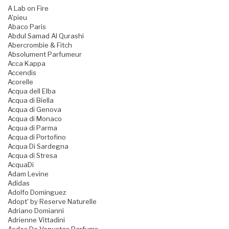
A Lab on Fire
A'pieu
Abaco Paris
Abdul Samad Al Qurashi
Abercrombie & Fitch
Absolument Parfumeur
Acca Kappa
Accendis
Acorelle
Acqua dell Elba
Acqua di Biella
Acqua di Genova
Acqua di Monaco
Acqua di Parma
Acqua di Portofino
Acqua Di Sardegna
Acqua di Stresa
AcquaDi
Adam Levine
Adidas
Adolfo Dominguez
Adopt' by Reserve Naturelle
Adriano Domianni
Adrienne Vittadini