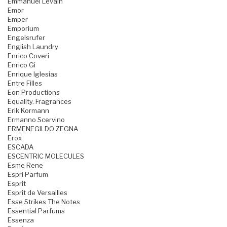
Emmanuel Levain
Emor
Emper
Emporium
Engelsrufer
English Laundry
Enrico Coveri
Enrico Gi
Enrique Iglesias
Entre Filles
Eon Productions
Equality. Fragrances
Erik Kormann
Ermanno Scervino
ERMENEGILDO ZEGNA
Erox
ESCADA
ESCENTRIC MOLECULES
Esme Rene
Espri Parfum
Esprit
Esprit de Versailles
Esse Strikes The Notes
Essential Parfums
Essenza