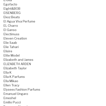
Efolia
Egofacto
Eight&BOB
EISENBERG
Ekoz Beats
El Agua Viva Perfume
EL Charro
El Ganso
Electimuss
Eleven Creation
Elie Saab
Elie Tahari
Elisire
Elite Model
Elizabeth and James
ELIZABETH ARDEN
Elizabeth Taylor
Ella K
Ella K Parfums
Ella Mikao
Ellen Tracy
Elysees Fashion Parfums
Emanuel Ungaro
Emeshel
Emilio Pucci