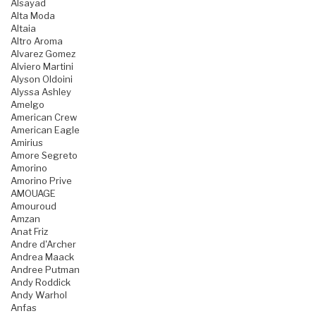
Alsayad
Alta Moda
Altaia
Altro Aroma
Alvarez Gomez
Alviero Martini
Alyson Oldoini
Alyssa Ashley
Amelgo
American Crew
American Eagle
Amirius
Amore Segreto
Amorino
Amorino Prive
AMOUAGE
Amouroud
Amzan
Anat Friz
Andre d'Archer
Andrea Maack
Andree Putman
Andy Roddick
Andy Warhol
Anfas