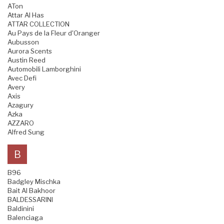
ATon
Attar Al Has
ATTAR COLLECTION
Au Pays de la Fleur d'Oranger
Aubusson
Aurora Scents
Austin Reed
Automobili Lamborghini
Avec Defi
Avery
Axis
Azagury
Azka
AZZARO
Alfred Sung
B
B96
Badgley Mischka
Bait Al Bakhoor
BALDESSARINI
Baldinini
Balenciaga