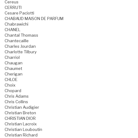
Cereus
CERRUTI
Cesare Paciotti
CHABAUD MAISON DE PARFUM
Chabrawichi
CHANEL
Chantal Thomass
Chantecaille
Charles Jourdan
Charlotte Tilbury
Charriol
Chaugan
Chaumet
Cherigan
CHLOE
Choix
Chopard
Chris Adams
Chris Collins
Christian Audigier
Christian Breton
CHRISTIAN DIOR
Christian Lacroix
Christian Louboutin
Christian Richard