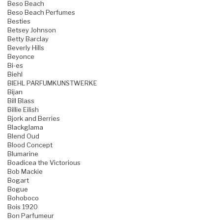
Beso Beach
Beso Beach Perfumes
Besties
Betsey Johnson
Betty Barclay
Beverly Hills
Beyonce
Bi-es
Biehl
BIEHL PARFUMKUNSTWERKE
Bijan
Bill Blass
Billie Eilish
Bjork and Berries
Blackglama
Blend Oud
Blood Concept
Blumarine
Boadicea the Victorious
Bob Mackie
Bogart
Bogue
Bohoboco
Bois 1920
Bon Parfumeur