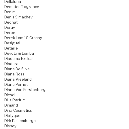
Dellaluna
Demeter Fragrance
Denim
Denis Simachev
Deonat
Deray
Derbe
Derek Lam 10 Crosby
Desigual
Detaille
Devota & Lomba
Diadema Exclusif
Diadora
Diana De Silva
Diana Ross
Diana Vreeland
Diane Pernet
Diane Von Furstenberg
Diesel
Dilis Parfum
Dimand
Dina Cosmetics
Diptyque
Dirk Bikkembergs
Disney