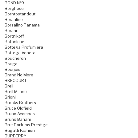
BOND №9
Borghese
Borntostandout
Borsalino
Borsalino Panama
Borsari
Bortnikoff
Botanicae
Bottega Profumiera
Bottega Veneta
Boucheron
Bouge
Bourjois
Brand No More
BRECOURT
Breil
Breil Milano
Brioni
Brooks Brothers
Bruce Oldfield
Bruno Acampora
Bruno Banani
Brut Parfums Prestige
Bugatti Fashion
BURBERRY