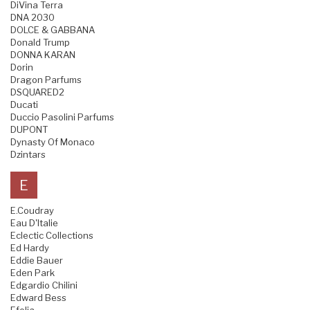
DiVina Terra
DNA 2030
DOLCE & GABBANA
Donald Trump
DONNA KARAN
Dorin
Dragon Parfums
DSQUARED2
Ducati
Duccio Pasolini Parfums
DUPONT
Dynasty Of Monaco
Dzintars
E
E.Coudray
Eau D'Italie
Eclectic Collections
Ed Hardy
Eddie Bauer
Eden Park
Edgardio Chilini
Edward Bess