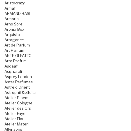
Aristocrazy
Armaf
ARMAND BASI
Armorial
Arno Sorel
Aroma Box
Arquiste
Arrogance
Art de Parfum
Art Parfum
ARTE OLFATTO
Arte Profumi
Asdaaf
Asgharali
Asprey London
Aster Perfumes
Astre d'Orient
Astrophil & Stella
Atelier Bloem
Atelier Cologne
Atelier des Ors
Atelier Faye
Atelier Flou
Atelier Materi
Atkinsons