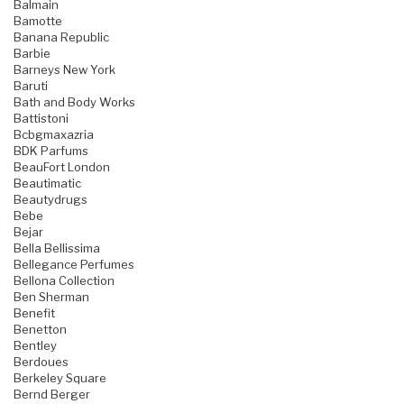
Balmain
Bamotte
Banana Republic
Barbie
Barneys New York
Baruti
Bath and Body Works
Battistoni
Bcbgmaxazria
BDK Parfums
BeauFort London
Beautimatic
Beautydrugs
Bebe
Bejar
Bella Bellissima
Bellegance Perfumes
Bellona Collection
Ben Sherman
Benefit
Benetton
Bentley
Berdoues
Berkeley Square
Bernd Berger