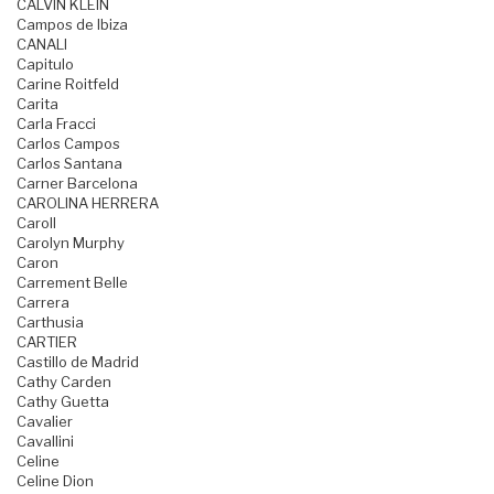
CALVIN KLEIN
Campos de Ibiza
CANALI
Capitulo
Carine Roitfeld
Carita
Carla Fracci
Carlos Campos
Carlos Santana
Carner Barcelona
CAROLINA HERRERA
Caroll
Carolyn Murphy
Caron
Carrement Belle
Carrera
Carthusia
CARTIER
Castillo de Madrid
Cathy Carden
Cathy Guetta
Cavalier
Cavallini
Celine
Celine Dion