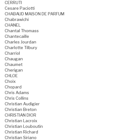
CERRUTI
Cesare Paciotti
CHABAUD MAISON DE PARFUM
Chabrawichi
CHANEL
Chantal Thomass
Chantecaille
Charles Jourdan
Charlotte Tilbury
Charriol
Chaugan
Chaumet
Cherigan
CHLOE
Choix
Chopard
Chris Adams
Chris Collins
Christian Audigier
Christian Breton
CHRISTIAN DIOR
Christian Lacroix
Christian Louboutin
Christian Richard
Christian Siriano