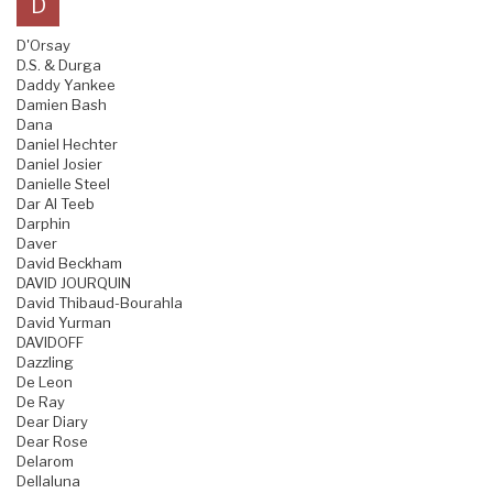
D
D'Orsay
D.S. & Durga
Daddy Yankee
Damien Bash
Dana
Daniel Hechter
Daniel Josier
Danielle Steel
Dar Al Teeb
Darphin
Daver
David Beckham
DAVID JOURQUIN
David Thibaud-Bourahla
David Yurman
DAVIDOFF
Dazzling
De Leon
De Ray
Dear Diary
Dear Rose
Delarom
Dellaluna