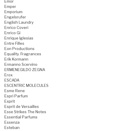
Emor
Emper
Emporium
Engelsrufer
English Laundry
Enrico Coveri
Enrico Gi
Enrique Iglesias
Entre Filles
Eon Productions
Equality. Fragrances
Erik Kormann
Ermanno Scervino
ERMENEGILDO ZEGNA
Erox
ESCADA
ESCENTRIC MOLECULES
Esme Rene
Espri Parfum
Esprit
Esprit de Versailles
Esse Strikes The Notes
Essential Parfums
Essenza
Esteban