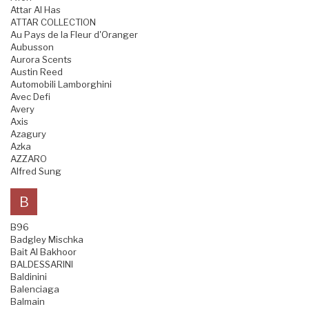
Attar Al Has
ATTAR COLLECTION
Au Pays de la Fleur d'Oranger
Aubusson
Aurora Scents
Austin Reed
Automobili Lamborghini
Avec Defi
Avery
Axis
Azagury
Azka
AZZARO
Alfred Sung
B
B96
Badgley Mischka
Bait Al Bakhoor
BALDESSARINI
Baldinini
Balenciaga
Balmain