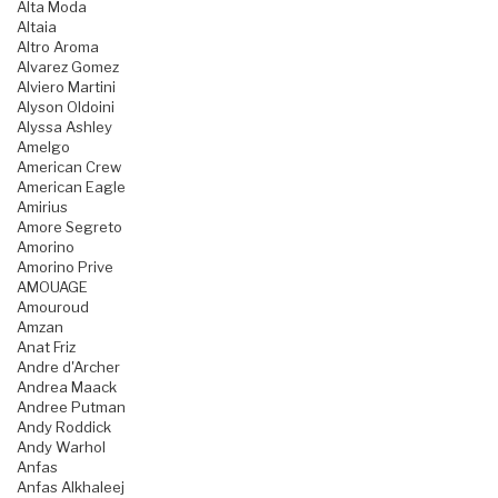
Alta Moda
Altaia
Altro Aroma
Alvarez Gomez
Alviero Martini
Alyson Oldoini
Alyssa Ashley
Amelgo
American Crew
American Eagle
Amirius
Amore Segreto
Amorino
Amorino Prive
AMOUAGE
Amouroud
Amzan
Anat Friz
Andre d'Archer
Andrea Maack
Andree Putman
Andy Roddick
Andy Warhol
Anfas
Anfas Alkhaleej