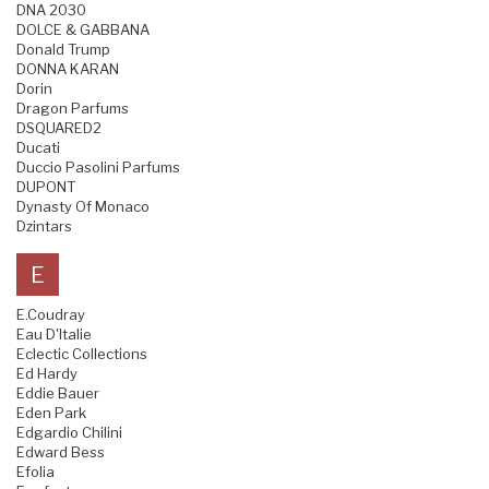
DNA 2030
DOLCE & GABBANA
Donald Trump
DONNA KARAN
Dorin
Dragon Parfums
DSQUARED2
Ducati
Duccio Pasolini Parfums
DUPONT
Dynasty Of Monaco
Dzintars
E
E.Coudray
Eau D'Italie
Eclectic Collections
Ed Hardy
Eddie Bauer
Eden Park
Edgardio Chilini
Edward Bess
Efolia