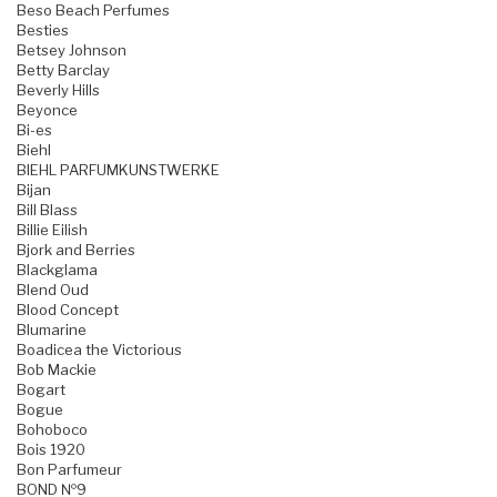
Beso Beach Perfumes
Besties
Betsey Johnson
Betty Barclay
Beverly Hills
Beyonce
Bi-es
Biehl
BIEHL PARFUMKUNSTWERKE
Bijan
Bill Blass
Billie Eilish
Bjork and Berries
Blackglama
Blend Oud
Blood Concept
Blumarine
Boadicea the Victorious
Bob Mackie
Bogart
Bogue
Bohoboco
Bois 1920
Bon Parfumeur
BOND №9