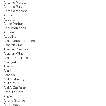
Antonio Maretti
Antonio Puig
Antonio Visconti
Anucci
Apothia
Apple Parfums
April Aromatics
Aqualis
Aquolina
Arabesque Perfumes
Arabian Oud
Arabian Prestige
Arabian Wind
Arabic Perfumes
Arabiyat
Aramis
Araxi
Arcadia
Ard Al Khaleej
Ard Al Oud
Ard Al Zaafaran
Areej Le Dore
Argos
Ariana Grande
Aristocrazy