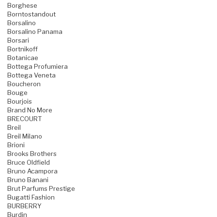
Borghese
Borntostandout
Borsalino
Borsalino Panama
Borsari
Bortnikoff
Botanicae
Bottega Profumiera
Bottega Veneta
Boucheron
Bouge
Bourjois
Brand No More
BRECOURT
Breil
Breil Milano
Brioni
Brooks Brothers
Bruce Oldfield
Bruno Acampora
Bruno Banani
Brut Parfums Prestige
Bugatti Fashion
BURBERRY
Burdin