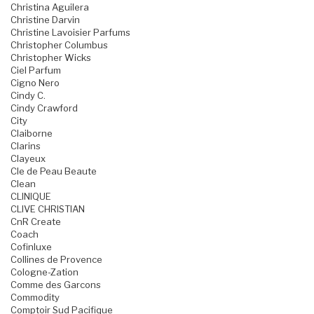
Christina Aguilera
Christine Darvin
Christine Lavoisier Parfums
Christopher Columbus
Christopher Wicks
Ciel Parfum
Cigno Nero
Cindy C.
Cindy Crawford
City
Claiborne
Clarins
Clayeux
Cle de Peau Beaute
Clean
CLINIQUE
CLIVE CHRISTIAN
CnR Create
Coach
Cofinluxe
Collines de Provence
Cologne-Zation
Comme des Garcons
Commodity
Comptoir Sud Pacifique