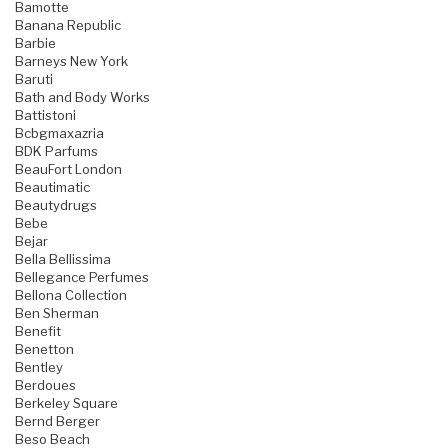
Bamotte
Banana Republic
Barbie
Barneys New York
Baruti
Bath and Body Works
Battistoni
Bcbgmaxazria
BDK Parfums
BeauFort London
Beautimatic
Beautydrugs
Bebe
Bejar
Bella Bellissima
Bellegance Perfumes
Bellona Collection
Ben Sherman
Benefit
Benetton
Bentley
Berdoues
Berkeley Square
Bernd Berger
Beso Beach