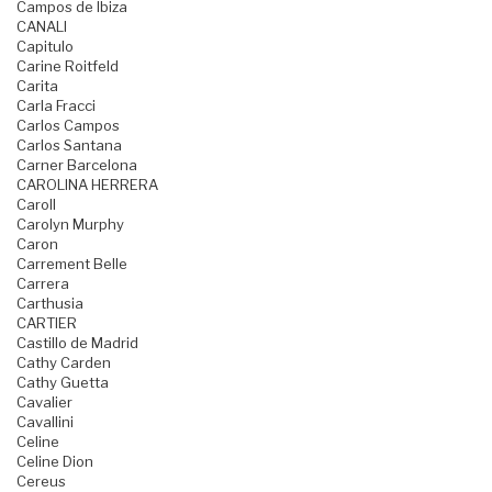
Campos de Ibiza
CANALI
Capitulo
Carine Roitfeld
Carita
Carla Fracci
Carlos Campos
Carlos Santana
Carner Barcelona
CAROLINA HERRERA
Caroll
Carolyn Murphy
Caron
Carrement Belle
Carrera
Carthusia
CARTIER
Castillo de Madrid
Cathy Carden
Cathy Guetta
Cavalier
Cavallini
Celine
Celine Dion
Cereus