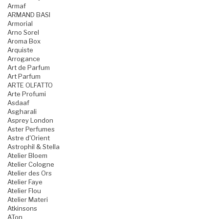
Armaf
ARMAND BASI
Armorial
Arno Sorel
Aroma Box
Arquiste
Arrogance
Art de Parfum
Art Parfum
ARTE OLFATTO
Arte Profumi
Asdaaf
Asgharali
Asprey London
Aster Perfumes
Astre d'Orient
Astrophil & Stella
Atelier Bloem
Atelier Cologne
Atelier des Ors
Atelier Faye
Atelier Flou
Atelier Materi
Atkinsons
ATon