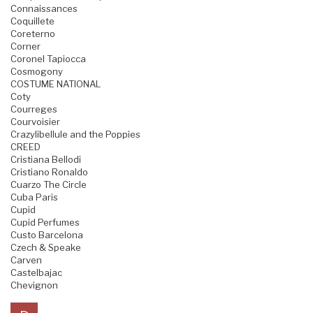
Connaissances
Coquillete
Coreterno
Corner
Coronel Tapiocca
Cosmogony
COSTUME NATIONAL
Coty
Courreges
Courvoisier
Crazylibellule and the Poppies
CREED
Cristiana Bellodi
Cristiano Ronaldo
Cuarzo The Circle
Cuba Paris
Cupid
Cupid Perfumes
Custo Barcelona
Czech & Speake
Carven
Castelbajac
Chevignon