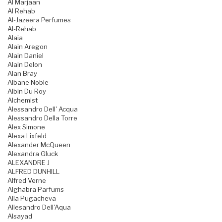
Al Marjaan
Al Rehab
Al-Jazeera Perfumes
Al-Rehab
Alaia
Alain Aregon
Alain Daniel
Alain Delon
Alan Bray
Albane Noble
Albin Du Roy
Alchemist
Alessandro Dell' Acqua
Alessandro Della Torre
Alex Simone
Alexa Lixfeld
Alexander McQueen
Alexandra Gluck
ALEXANDRE J
ALFRED DUNHILL
Alfred Verne
Alghabra Parfums
Alla Pugacheva
Allesandro Dell'Aqua
Alsayad