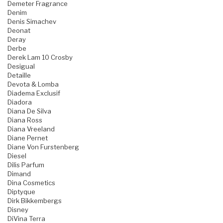
Demeter Fragrance
Denim
Denis Simachev
Deonat
Deray
Derbe
Derek Lam 10 Crosby
Desigual
Detaille
Devota & Lomba
Diadema Exclusif
Diadora
Diana De Silva
Diana Ross
Diana Vreeland
Diane Pernet
Diane Von Furstenberg
Diesel
Dilis Parfum
Dimand
Dina Cosmetics
Diptyque
Dirk Bikkembergs
Disney
DiVina Terra