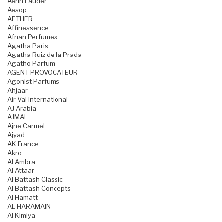
Aerin Lauder
Aesop
AETHER
Affinessence
Afnan Perfumes
Agatha Paris
Agatha Ruiz de la Prada
Agatho Parfum
AGENT PROVOCATEUR
Agonist Parfums
Ahjaar
Air-Val International
AJ Arabia
AJMAL
Ajne Carmel
Ajyad
AK France
Akro
Al Ambra
Al Attaar
Al Battash Classic
Al Battash Concepts
Al Hamatt
AL HARAMAIN
Al Kimiya