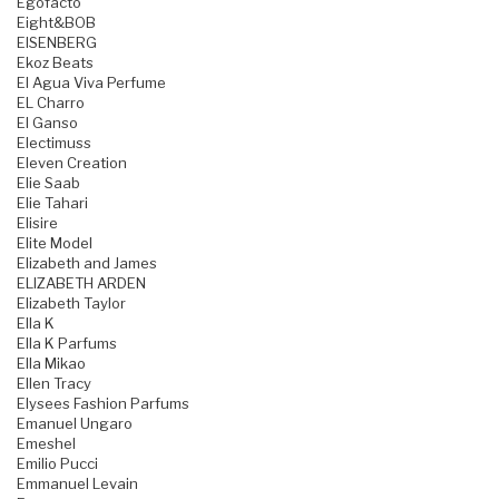
Egofacto
Eight&BOB
EISENBERG
Ekoz Beats
El Agua Viva Perfume
EL Charro
El Ganso
Electimuss
Eleven Creation
Elie Saab
Elie Tahari
Elisire
Elite Model
Elizabeth and James
ELIZABETH ARDEN
Elizabeth Taylor
Ella K
Ella K Parfums
Ella Mikao
Ellen Tracy
Elysees Fashion Parfums
Emanuel Ungaro
Emeshel
Emilio Pucci
Emmanuel Levain