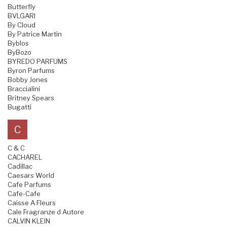
Butterfly
BVLGARI
By Cloud
By Patrice Martin
Byblos
ByBozo
BYREDO PARFUMS
Byron Parfums
Bobby Jones
Braccialini
Britney Spears
Bugatti
C
C & C
CACHAREL
Cadillac
Caesars World
Cafe Parfums
Cafe-Cafe
Caisse A Fleurs
Cale Fragranze d Autore
CALVIN KLEIN