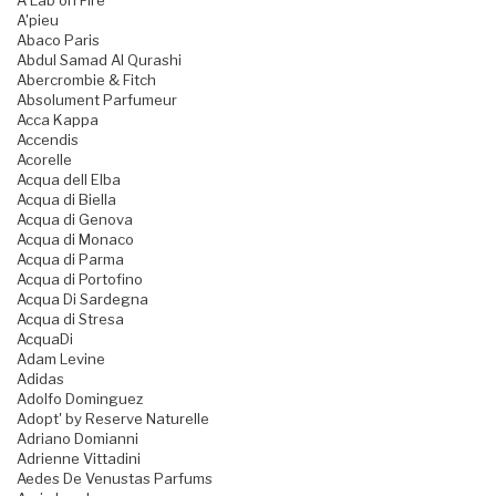
A Lab on Fire
A'pieu
Abaco Paris
Abdul Samad Al Qurashi
Abercrombie & Fitch
Absolument Parfumeur
Acca Kappa
Accendis
Acorelle
Acqua dell Elba
Acqua di Biella
Acqua di Genova
Acqua di Monaco
Acqua di Parma
Acqua di Portofino
Acqua Di Sardegna
Acqua di Stresa
AcquaDi
Adam Levine
Adidas
Adolfo Dominguez
Adopt' by Reserve Naturelle
Adriano Domianni
Adrienne Vittadini
Aedes De Venustas Parfums