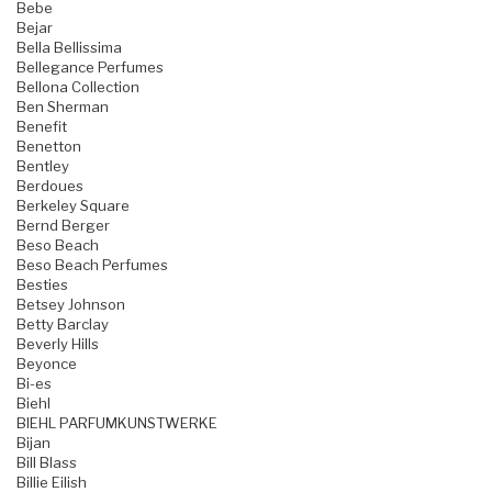
Bebe
Bejar
Bella Bellissima
Bellegance Perfumes
Bellona Collection
Ben Sherman
Benefit
Benetton
Bentley
Berdoues
Berkeley Square
Bernd Berger
Beso Beach
Beso Beach Perfumes
Besties
Betsey Johnson
Betty Barclay
Beverly Hills
Beyonce
Bi-es
Biehl
BIEHL PARFUMKUNSTWERKE
Bijan
Bill Blass
Billie Eilish