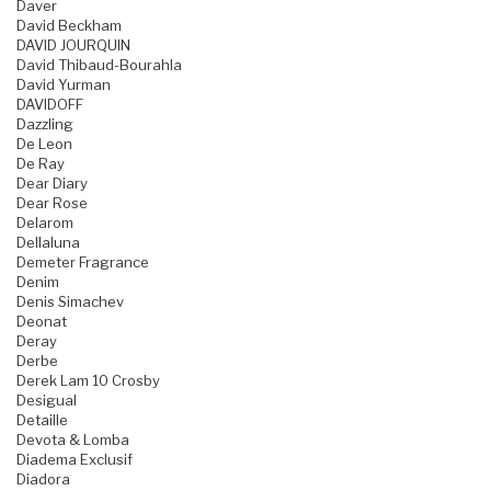
Daver
David Beckham
DAVID JOURQUIN
David Thibaud-Bourahla
David Yurman
DAVIDOFF
Dazzling
De Leon
De Ray
Dear Diary
Dear Rose
Delarom
Dellaluna
Demeter Fragrance
Denim
Denis Simachev
Deonat
Deray
Derbe
Derek Lam 10 Crosby
Desigual
Detaille
Devota & Lomba
Diadema Exclusif
Diadora