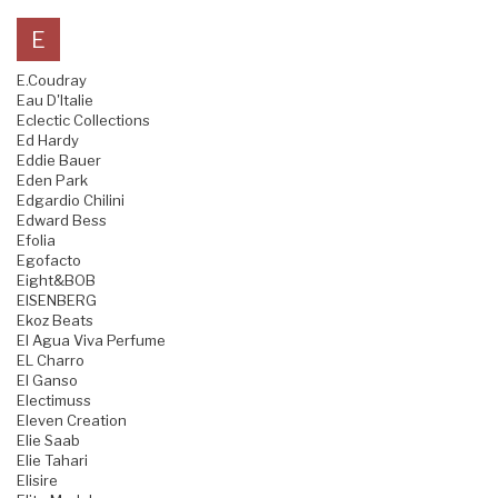
E
E.Coudray
Eau D'Italie
Eclectic Collections
Ed Hardy
Eddie Bauer
Eden Park
Edgardio Chilini
Edward Bess
Efolia
Egofacto
Eight&BOB
EISENBERG
Ekoz Beats
El Agua Viva Perfume
EL Charro
El Ganso
Electimuss
Eleven Creation
Elie Saab
Elie Tahari
Elisire