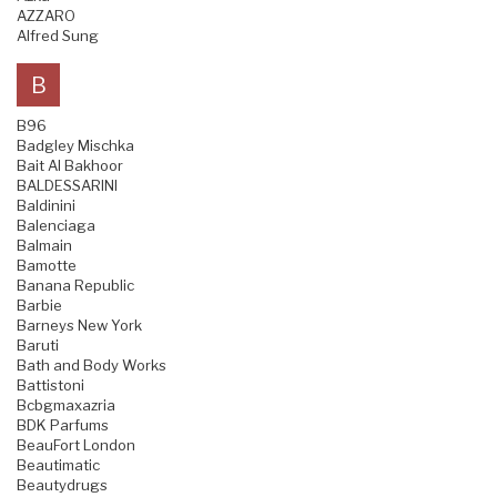
AZZARO
Alfred Sung
B
B96
Badgley Mischka
Bait Al Bakhoor
BALDESSARINI
Baldinini
Balenciaga
Balmain
Bamotte
Banana Republic
Barbie
Barneys New York
Baruti
Bath and Body Works
Battistoni
Bcbgmaxazria
BDK Parfums
BeauFort London
Beautimatic
Beautydrugs