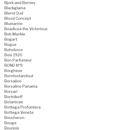
Bjork and Berries
Blackglama
Blend Oud
Blood Concept
Blumarine
Boadicea the Victorious
Bob Mackie
Bogart
Bogue
Bohoboco
Bois 1920
Bon Parfumeur
BOND №9
Borghese
Borntostandout
Borsalino
Borsalino Panama
Borsari
Bortnikoff
Botanicae
Bottega Profumiera
Bottega Veneta
Boucheron
Bouge
Bourjois