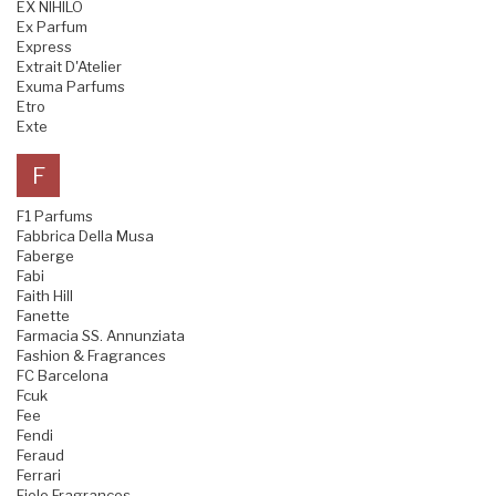
EX NIHILO
Ex Parfum
Express
Extrait D'Atelier
Exuma Parfums
Etro
Exte
F
F1 Parfums
Fabbrica Della Musa
Faberge
Fabi
Faith Hill
Fanette
Farmacia SS. Annunziata
Fashion & Fragrances
FC Barcelona
Fcuk
Fee
Fendi
Feraud
Ferrari
Fiele Fragrances