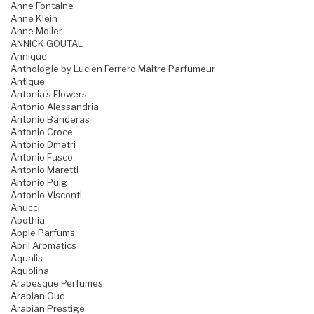
Anne Fontaine
Anne Klein
Anne Moller
ANNICK GOUTAL
Annique
Anthologie by Lucien Ferrero Maitre Parfumeur
Antique
Antonia's Flowers
Antonio Alessandria
Antonio Banderas
Antonio Croce
Antonio Dmetri
Antonio Fusco
Antonio Maretti
Antonio Puig
Antonio Visconti
Anucci
Apothia
Apple Parfums
April Aromatics
Aqualis
Aquolina
Arabesque Perfumes
Arabian Oud
Arabian Prestige