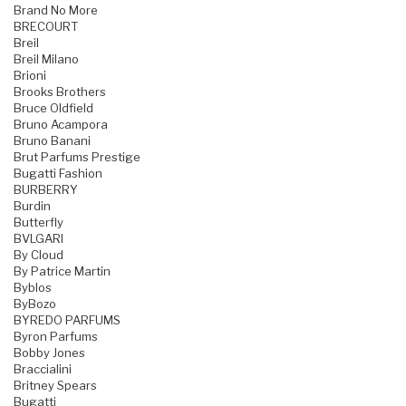
Brand No More
BRECOURT
Breil
Breil Milano
Brioni
Brooks Brothers
Bruce Oldfield
Bruno Acampora
Bruno Banani
Brut Parfums Prestige
Bugatti Fashion
BURBERRY
Burdin
Butterfly
BVLGARI
By Cloud
By Patrice Martin
Byblos
ByBozo
BYREDO PARFUMS
Byron Parfums
Bobby Jones
Braccialini
Britney Spears
Bugatti