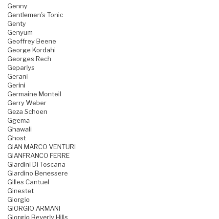
Genny
Gentlemen's Tonic
Genty
Genyum
Geoffrey Beene
George Kordahi
Georges Rech
Geparlys
Gerani
Gerini
Germaine Monteil
Gerry Weber
Geza Schoen
Ggema
Ghawali
Ghost
GIAN MARCO VENTURI
GIANFRANCO FERRE
Giardini Di Toscana
Giardino Benessere
Gilles Cantuel
Ginestet
Giorgio
GIORGIO ARMANI
Giorgio Beverly Hills