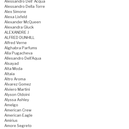
Alessandro Dell' Acqua
Alessandro Della Torre
Alex Simone
Alexa Lixfeld
Alexander McQueen
Alexandra Gluck
ALEXANDRE J
ALFRED DUNHILL
Alfred Verne
Alghabra Parfums
Alla Pugacheva
Allesandro Dell'Aqua
Alsayad
Alta Moda
Altaia
Altro Aroma
Alvarez Gomez
Alviero Martini
Alyson Oldoini
Alyssa Ashley
Amelgo
American Crew
American Eagle
Amirius
Amore Segreto