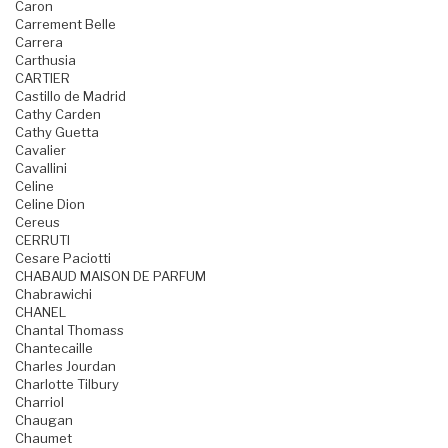
Caron
Carrement Belle
Carrera
Carthusia
CARTIER
Castillo de Madrid
Cathy Carden
Cathy Guetta
Cavalier
Cavallini
Celine
Celine Dion
Cereus
CERRUTI
Cesare Paciotti
CHABAUD MAISON DE PARFUM
Chabrawichi
CHANEL
Chantal Thomass
Chantecaille
Charles Jourdan
Charlotte Tilbury
Charriol
Chaugan
Chaumet