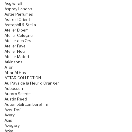
Asgharali
Asprey London
Aster Perfumes
Astre d'Orient
Astrophil & Stella
Atelier Bloem
Atelier Cologne
Atelier des Ors
Atelier Faye
Atelier Flou
Atelier Materi
Atkinsons
ATon
Attar Al Has
ATTAR COLLECTION
Au Pays de la Fleur d'Oranger
Aubusson
Aurora Scents
Austin Reed
Automobili Lamborghini
Avec Defi
Avery
Axis
Azagury
Azka