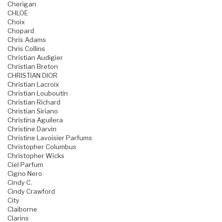
Cherigan
CHLOE
Choix
Chopard
Chris Adams
Chris Collins
Christian Audigier
Christian Breton
CHRISTIAN DIOR
Christian Lacroix
Christian Louboutin
Christian Richard
Christian Siriano
Christina Aguilera
Christine Darvin
Christine Lavoisier Parfums
Christopher Columbus
Christopher Wicks
Ciel Parfum
Cigno Nero
Cindy C.
Cindy Crawford
City
Claiborne
Clarins