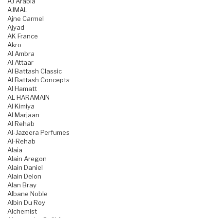
AJ Arabia
AJMAL
Ajne Carmel
Ajyad
AK France
Akro
Al Ambra
Al Attaar
Al Battash Classic
Al Battash Concepts
Al Hamatt
AL HARAMAIN
Al Kimiya
Al Marjaan
Al Rehab
Al-Jazeera Perfumes
Al-Rehab
Alaia
Alain Aregon
Alain Daniel
Alain Delon
Alan Bray
Albane Noble
Albin Du Roy
Alchemist