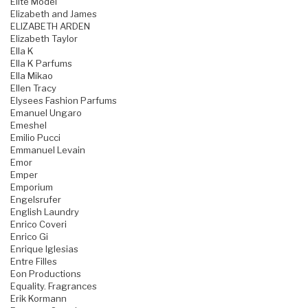
Elite Model
Elizabeth and James
ELIZABETH ARDEN
Elizabeth Taylor
Ella K
Ella K Parfums
Ella Mikao
Ellen Tracy
Elysees Fashion Parfums
Emanuel Ungaro
Emeshel
Emilio Pucci
Emmanuel Levain
Emor
Emper
Emporium
Engelsrufer
English Laundry
Enrico Coveri
Enrico Gi
Enrique Iglesias
Entre Filles
Eon Productions
Equality. Fragrances
Erik Kormann