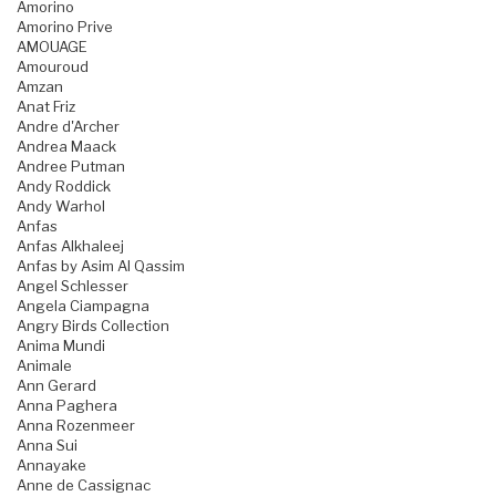
Amorino
Amorino Prive
AMOUAGE
Amouroud
Amzan
Anat Friz
Andre d'Archer
Andrea Maack
Andree Putman
Andy Roddick
Andy Warhol
Anfas
Anfas Alkhaleej
Anfas by Asim Al Qassim
Angel Schlesser
Angela Ciampagna
Angry Birds Collection
Anima Mundi
Animale
Ann Gerard
Anna Paghera
Anna Rozenmeer
Anna Sui
Annayake
Anne de Cassignac