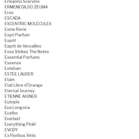
Ermanno Scervino
ERMENEGILDO ZEGNA
Erox
ESCADA
ESCENTRIC MOLECULES
Esme Rene
Espri Parfum
Esprit
Esprit de Versailles
Esse Strikes The Notes
Essential Parfums
Essenza
Esteban
ESTEE LAUDER
Etam
Etat Libre d'Orange
Eternal Journey
ETIENNE AIGNER
Eutopie
Eva Longoria
Evaflor
Everlast
Everything Pink!
EVODY
Ex Floribus Vinis