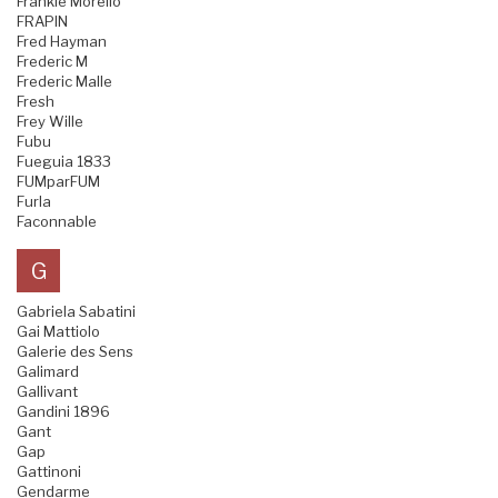
Frankie Morello
FRAPIN
Fred Hayman
Frederic M
Frederic Malle
Fresh
Frey Wille
Fubu
Fueguia 1833
FUMparFUM
Furla
Faconnable
G
Gabriela Sabatini
Gai Mattiolo
Galerie des Sens
Galimard
Gallivant
Gandini 1896
Gant
Gap
Gattinoni
Gendarme