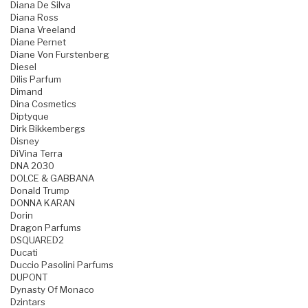
Diana De Silva
Diana Ross
Diana Vreeland
Diane Pernet
Diane Von Furstenberg
Diesel
Dilis Parfum
Dimand
Dina Cosmetics
Diptyque
Dirk Bikkembergs
Disney
DiVina Terra
DNA 2030
DOLCE & GABBANA
Donald Trump
DONNA KARAN
Dorin
Dragon Parfums
DSQUARED2
Ducati
Duccio Pasolini Parfums
DUPONT
Dynasty Of Monaco
Dzintars