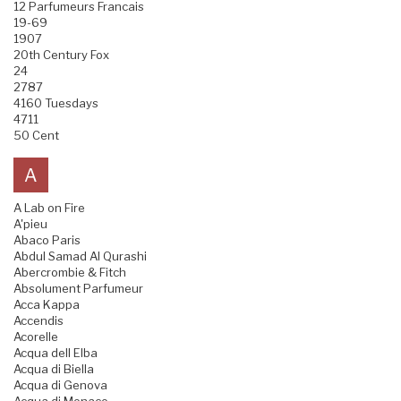
12 Parfumeurs Francais
19-69
1907
20th Century Fox
24
2787
4160 Tuesdays
4711
50 Cent
A
A Lab on Fire
A'pieu
Abaco Paris
Abdul Samad Al Qurashi
Abercrombie & Fitch
Absolument Parfumeur
Acca Kappa
Accendis
Acorelle
Acqua dell Elba
Acqua di Biella
Acqua di Genova