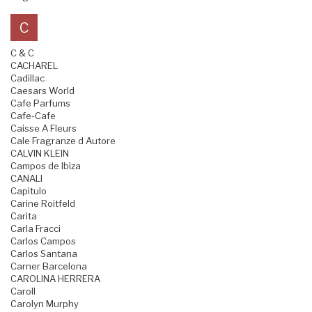
C
C & C
CACHAREL
Cadillac
Caesars World
Cafe Parfums
Cafe-Cafe
Caisse A Fleurs
Cale Fragranze d Autore
CALVIN KLEIN
Campos de Ibiza
CANALI
Capitulo
Carine Roitfeld
Carita
Carla Fracci
Carlos Campos
Carlos Santana
Carner Barcelona
CAROLINA HERRERA
Caroll
Carolyn Murphy