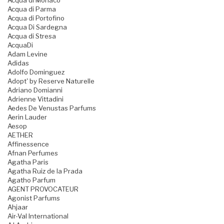
Acqua di Monaco
Acqua di Parma
Acqua di Portofino
Acqua Di Sardegna
Acqua di Stresa
AcquaDi
Adam Levine
Adidas
Adolfo Dominguez
Adopt' by Reserve Naturelle
Adriano Domianni
Adrienne Vittadini
Aedes De Venustas Parfums
Aerin Lauder
Aesop
AETHER
Affinessence
Afnan Perfumes
Agatha Paris
Agatha Ruiz de la Prada
Agatho Parfum
AGENT PROVOCATEUR
Agonist Parfums
Ahjaar
Air-Val International