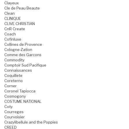
Clayeux
Cle de Peau Beaute
Clean
CLINIQUE
CLIVE CHRISTIAN
CnR Create
Coach
Cofinluxe
Collines de Provence
Cologne-Zation
Comme des Garcons
Commodity
Comptoir Sud Pacifique
Connaissances
Coquillete
Coreterno
Corner
Coronel Tapiocca
Cosmogony
COSTUME NATIONAL
Coty
Courreges
Courvoisier
Crazylibellule and the Poppies
CREED