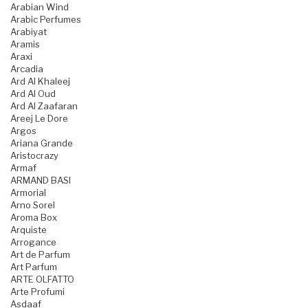
Arabian Wind
Arabic Perfumes
Arabiyat
Aramis
Araxi
Arcadia
Ard Al Khaleej
Ard Al Oud
Ard Al Zaafaran
Areej Le Dore
Argos
Ariana Grande
Aristocrazy
Armaf
ARMAND BASI
Armorial
Arno Sorel
Aroma Box
Arquiste
Arrogance
Art de Parfum
Art Parfum
ARTE OLFATTO
Arte Profumi
Asdaaf