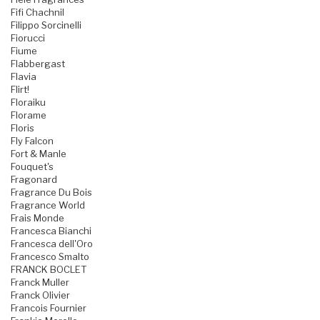
Fifi Chachnil
Filippo Sorcinelli
Fiorucci
Fiume
Flabbergast
Flavia
Flirt!
Floraiku
Florame
Floris
Fly Falcon
Fort & Manle
Fouquet's
Fragonard
Fragrance Du Bois
Fragrance World
Frais Monde
Francesca Bianchi
Francesca dell'Oro
Francesco Smalto
FRANCK BOCLET
Franck Muller
Franck Olivier
Francois Fournier