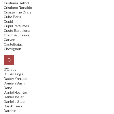
Cristiana Bellodi
Cristiano Ronaldo
Cuarzo The Circle
Cuba Paris
Cupid
Cupid Perfumes
Custo Barcelona
Czech & Speake
Carven
Castelbajac
Chevignon
D
D'Orsay
D.S. & Durga
Daddy Yankee
Damien Bash
Dana
Daniel Hechter
Daniel Josier
Danielle Steel
Dar Al Teeb
Darphin