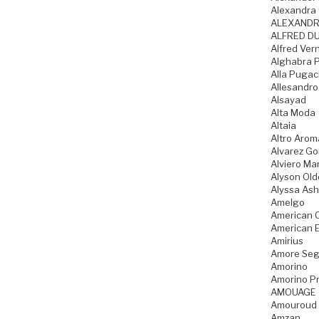
Alexandra 
ALEXANDR
ALFRED DU
Alfred Ver
Alghabra 
Alla Puga
Allesandro
Alsayad
Alta Moda
Altaia
Altro Arom
Alvarez G
Alviero Mar
Alyson Old
Alyssa Ash
Amelgo
American 
American 
Amirius
Amore Seg
Amorino
Amorino Pr
AMOUAGE
Amouroud
Amzan