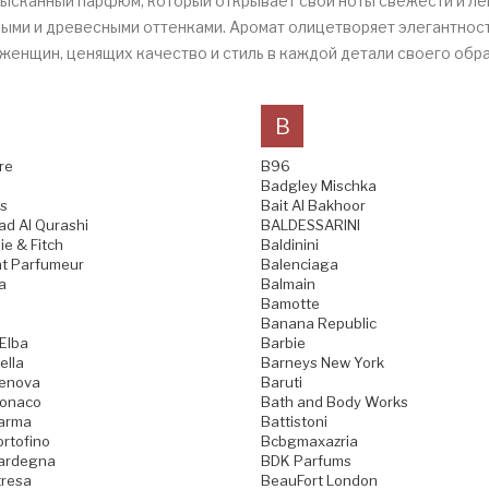
и изысканный парфюм, который открывает свои ноты свежести и 
лыми и древесными оттенками. Аромат олицетворяет элегантност
я женщин, ценящих качество и стиль в каждой детали своего обра
B
re
B96
Badgley Mischka
s
Bait Al Bakhoor
d Al Qurashi
BALDESSARINI
e & Fitch
Baldinini
t Parfumeur
Balenciaga
a
Balmain
Bamotte
Banana Republic
 Elba
Barbie
ella
Barneys New York
Genova
Baruti
Monaco
Bath and Body Works
Parma
Battistoni
ortofino
Bcbgmaxazria
Sardegna
BDK Parfums
tresa
BeauFort London