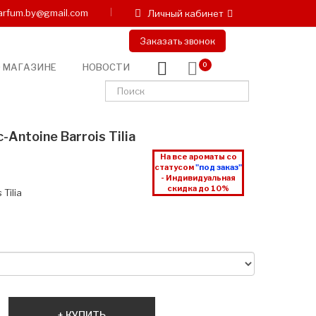
arfum.by@gmail.com
Личный кабинет
Заказать звонок
 МАГАЗИНЕ
НОВОСТИ
0
-Antoine Barrois Tilia
На все ароматы со
статусом
"под заказ"
- Индивидуальная
скидка до 10%
 Tilia
КУПИТЬ