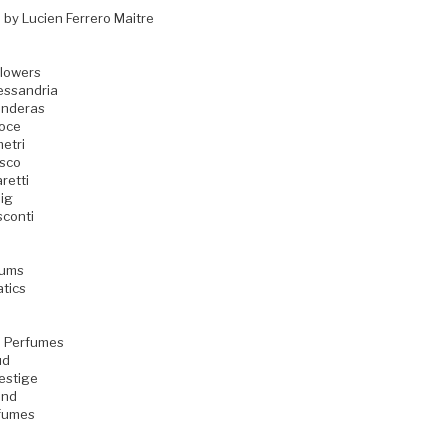
 by Lucien Ferrero Maitre
Flowers
essandria
anderas
oce
etri
sco
retti
ig
sconti
fums
atics
 Perfumes
ud
estige
ind
rfumes