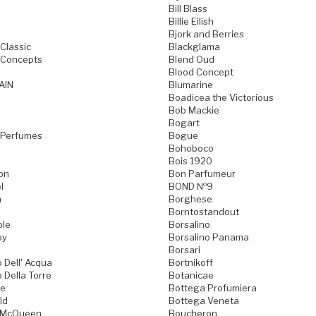
Bill Blass
Billie Eilish
Bjork and Berries
Classic
Blackglama
 Concepts
Blend Oud
Blood Concept
AIN
Blumarine
Boadicea the Victorious
Bob Mackie
Bogart
 Perfumes
Bogue
Bohoboco
Bois 1920
on
Bon Parfumeur
l
BOND №9
n
Borghese
Borntostandout
ble
Borsalino
oy
Borsalino Panama
Borsari
 Dell' Acqua
Bortnikoff
 Della Torre
Botanicae
ne
Bottega Profumiera
ld
Bottega Veneta
 McQueen
Boucheron