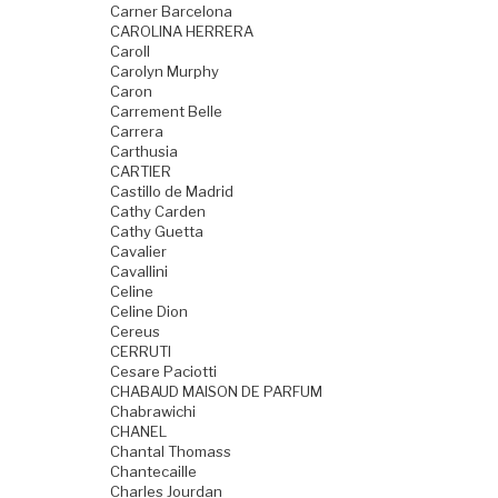
Carner Barcelona
CAROLINA HERRERA
Caroll
Carolyn Murphy
Caron
Carrement Belle
Carrera
Carthusia
CARTIER
Castillo de Madrid
Cathy Carden
Cathy Guetta
Cavalier
Cavallini
Celine
Celine Dion
Cereus
CERRUTI
Cesare Paciotti
CHABAUD MAISON DE PARFUM
Chabrawichi
CHANEL
Chantal Thomass
Chantecaille
Charles Jourdan