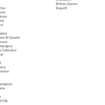
Britney Spears
cher
Bugatti
ack
tman
ick
ol
aleej
sim Al Qassim
esser
ampagna
s Collection
di
d
era
enmeer
assignac
aine
r
OUTAL