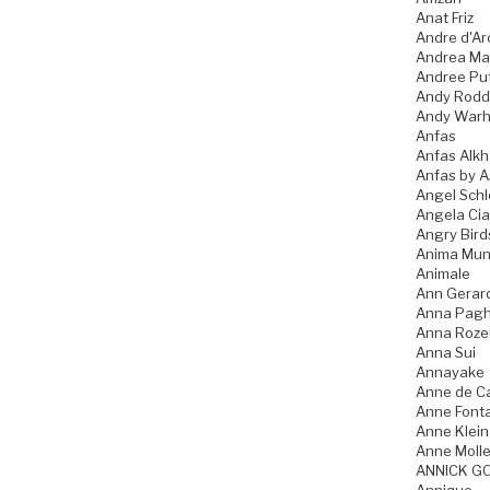
Anat Friz
Andre d'Ar
Andrea Ma
Andree Pu
Andy Rodd
Andy Warh
Anfas
Anfas Alkh
Anfas by A
Angel Schl
Angela Ci
Angry Bird
Anima Mun
Animale
Ann Gerar
Anna Pagh
Anna Roz
Anna Sui
Annayake
Anne de C
Anne Font
Anne Klein
Anne Molle
ANNICK G