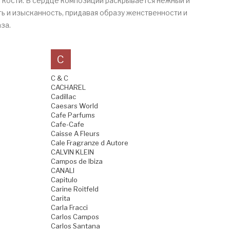
легкости. В сердце композиции раскрывается нежный и
ь и изысканность, придавая образу женственности и
за.
C
C & C
CACHAREL
Cadillac
Caesars World
Cafe Parfums
Cafe-Cafe
Caisse A Fleurs
Cale Fragranze d Autore
CALVIN KLEIN
Campos de Ibiza
CANALI
Capitulo
Carine Roitfeld
Carita
Carla Fracci
Carlos Campos
Carlos Santana