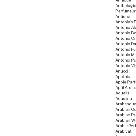
Annique
Anthologie
Parfumeur
Antique
Antonia's 
Antonio Al
Antonio B
Antonio Cr
Antonio Dm
Antonio Fu
Antonio Ma
Antonio Pu
Antonio Vi
Anucci
Apothia
Apple Par
April Arom
Aqualis
Aquolina
Arabesque
Arabian O
Arabian Pr
Arabian W
Arabic Pe
Arabiyat