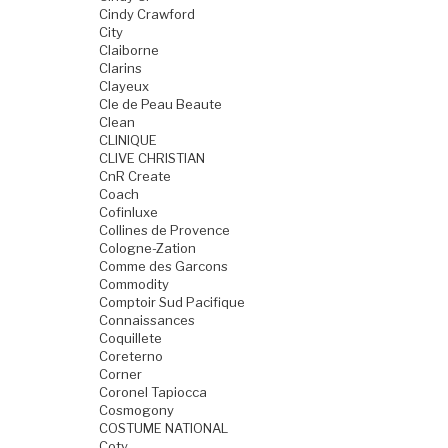
Cindy Crawford
City
Claiborne
Clarins
Clayeux
Cle de Peau Beaute
Clean
CLINIQUE
CLIVE CHRISTIAN
CnR Create
Coach
Cofinluxe
Collines de Provence
Cologne-Zation
Comme des Garcons
Commodity
Comptoir Sud Pacifique
Connaissances
Coquillete
Coreterno
Corner
Coronel Tapiocca
Cosmogony
COSTUME NATIONAL
Coty