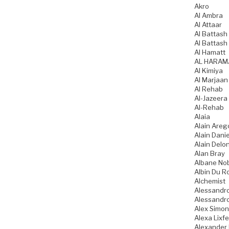
Akro
Al Ambra
Al Attaar
Al Battash 
Al Battash
Al Hamatt
AL HARAM
Al Kimiya
Al Marjaan
Al Rehab
Al-Jazeera
Al-Rehab
Alaia
Alain Areg
Alain Danie
Alain Delo
Alan Bray
Albane No
Albin Du R
Alchemist
Alessandro
Alessandro
Alex Simo
Alexa Lixfe
Alexander