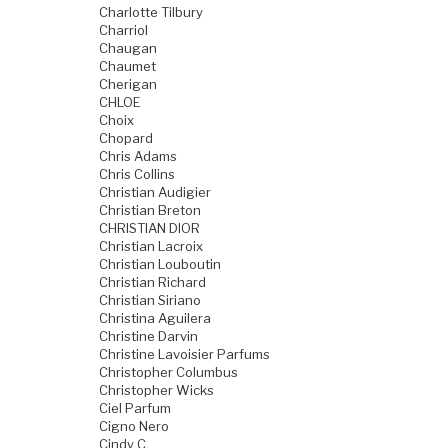
Charlotte Tilbury
Charriol
Chaugan
Chaumet
Cherigan
CHLOE
Choix
Chopard
Chris Adams
Chris Collins
Christian Audigier
Christian Breton
CHRISTIAN DIOR
Christian Lacroix
Christian Louboutin
Christian Richard
Christian Siriano
Christina Aguilera
Christine Darvin
Christine Lavoisier Parfums
Christopher Columbus
Christopher Wicks
Ciel Parfum
Cigno Nero
Cindy C.