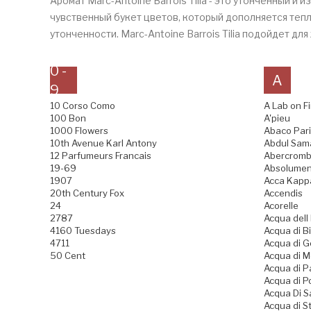
Аромат Marc-Antoine Barrois Tilia - это утонченный 
чувственный букет цветов, который дополняется теп
утонченности. Marc-Antoine Barrois Tilia подойдет дл
0 -
A
9
10 Corso Como
A Lab on Fi
100 Bon
A'pieu
1000 Flowers
Abaco Pari
10th Avenue Karl Antony
Abdul Sama
12 Parfumeurs Francais
Abercrombi
19-69
Absolumen
1907
Acca Kapp
20th Century Fox
Accendis
24
Acorelle
2787
Acqua dell
4160 Tuesdays
Acqua di Bi
4711
Acqua di 
50 Cent
Acqua di 
Acqua di 
Acqua di P
Acqua Di 
Acqua di S