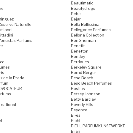
Beautimatic
ne
Beautydrugs
Bebe
minguez
Bejar
Reserve Naturelle
Bella Bellissima
omianni
Bellegance Perfumes
ttadini
Bellona Collection
Venustas Parfums
Ben Sherman
er
Benefit
Benetton
Bentley
nce
Berdoues
fumes
Berkeley Square
is
Bernd Berger
z de la Prada
Beso Beach
rfum
Beso Beach Perfumes
OVOCATEUR
Besties
arfums
Betsey Johnson
Betty Barclay
ernational
Beverly Hills
Beyonce
Bi-es
l
Biehl
BIEHL PARFUMKUNSTWERKE
Bijan