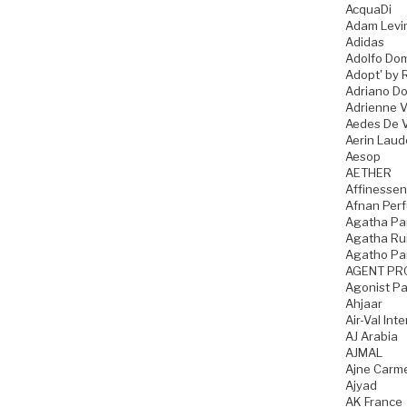
AcquaDi
Adam Levi
Adidas
Adolfo Do
Adopt' by 
Adriano D
Adrienne Vi
Aedes De 
Aerin Laud
Aesop
AETHER
Affinesse
Afnan Per
Agatha Par
Agatha Rui
Agatho Pa
AGENT PR
Agonist P
Ahjaar
Air-Val Int
AJ Arabia
AJMAL
Ajne Carme
Ajyad
AK France