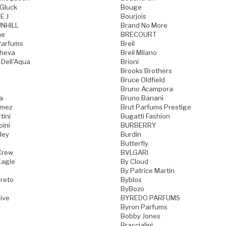
Gluck
Bouge
E J
Bourjois
NHILL
Brand No More
ne
BRECOURT
Parfums
Breil
cheva
Breil Milano
 Dell'Aqua
Brioni
Brooks Brothers
Bruce Oldfield
Bruno Acampora
a
Bruno Banani
omez
Brut Parfums Prestige
tini
Bugatti Fashion
oini
BURBERRY
ley
Burdin
Butterfly
Crew
BVLGARI
Eagle
By Cloud
By Patrice Martin
reto
Byblos
ByBozo
ive
BYREDO PARFUMS
Byron Parfums
Bobby Jones
Braccialini